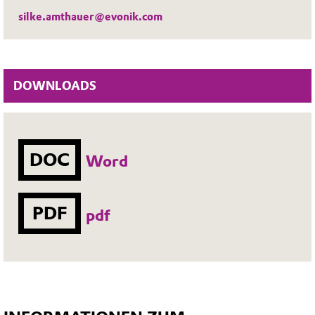
silke.amthauer@evonik.com
DOWNLOADS
DOC
Word
PDF
pdf