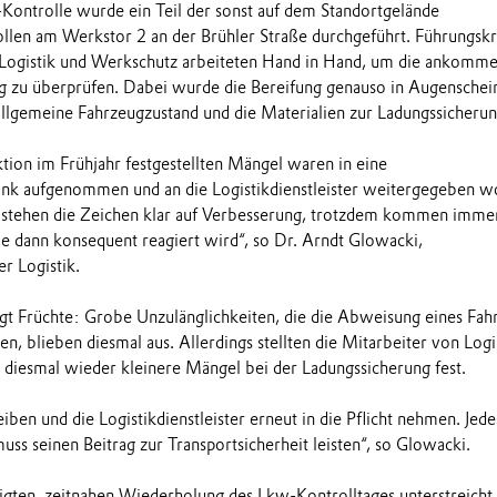
Kontrolle wurde ein Teil der sonst auf dem Standortgelände
ollen am Werkstor 2 an der Brühler Straße durchgeführt. Führungskr
 Logistik und Werkschutz arbeiteten Hand in Hand, um die ankomm
g zu überprüfen. Dabei wurde die Bereifung genauso in Augenschei
lgemeine Fahrzeugzustand und die Materialien zur Ladungssicherun
ktion im Frühjahr festgestellten Mängel waren in eine
nk aufgenommen und an die Logistikdienstleister weitergegeben w
n stehen die Zeichen klar auf Verbesserung, trotzdem kommen imme
ie dann konsequent reagiert wird“, so Dr. Arndt Glowacki,
er Logistik.
t Früchte: Grobe Unzulänglichkeiten, die die Abweisung eines Fah
en, blieben diesmal aus. Allerdings stellten die Mitarbeiter von Logi
diesmal wieder kleinere Mängel bei der Ladungssicherung fest.
ben und die Logistikdienstleister erneut in die Pflicht nehmen. Jede
muss seinen Beitrag zur Transportsicherheit leisten“, so Glowacki.
gten, zeitnahen Wiederholung des Lkw-Kontrolltages unterstreicht