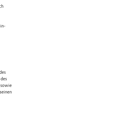
ch
in-
des
 des
 sowie
 seinen