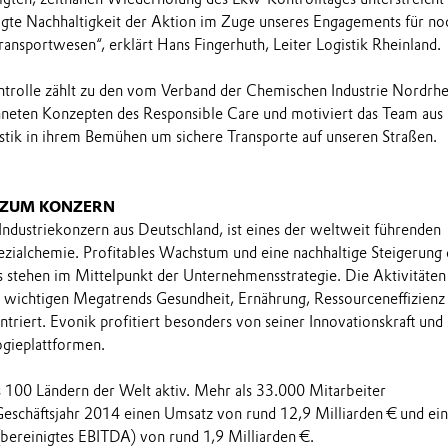
igte Nachhaltigkeit der Aktion im Zuge unseres Engagements für no
ransportwesen“, erklärt Hans Fingerhuth, Leiter Logistik Rheinland.
trolle zählt zu den vom Verband der Chemischen Industrie Nordrhe
hneten Konzepten des Responsible Care und motiviert das Team aus
tik in ihrem Bemühen um sichere Transporte auf unseren Straßen.
 ZUM KONZERN
 Industriekonzern aus Deutschland, ist eines der weltweit führenden
ialchemie. Profitables Wachstum und eine nachhaltige Steigerung 
stehen im Mittelpunkt der Unternehmensstrategie. Die Aktivitäten
e wichtigen Megatrends Gesundheit, Ernährung, Ressourceneffizienz
triert. Evonik profitiert besonders von seiner Innovationskraft und
ogieplattformen.
ls 100 Ländern der Welt aktiv. Mehr als 33.000 Mitarbeiter
Geschäftsjahr 2014 einen Umsatz von rund 12,9 Milliarden € und ein
(bereinigtes EBITDA) von rund 1,9 Milliarden €.