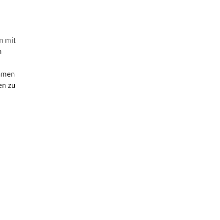
n mit
n
ehmen
en zu