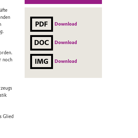
äfte
enden
PDF
Download
n
g.
DOC
Download
orden.
r noch
IMG
Download
rzeugs
stik
s Glied