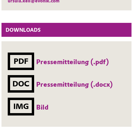
ursula.keil@evonik.com
DOWNLOADS
PDF
Pressemitteilung (.pdf)
DOC
Pressemitteilung (.docx)
IMG
Bild