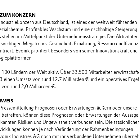
 ZUM KONZERN
 Industriekonzern aus Deutschland, ist eines der weltweit führenden
ialchemie. Profitables Wachstum und eine nachhaltige Steigerung 
stehen im Mittelpunkt der Unternehmensstrategie. Die Aktivitäten
e wichtigen Megatrends Gesundheit, Ernährung, Ressourceneffizienz
triert. Evonik profitiert besonders von seiner Innovationskraft und
ogieplattformen.
ls 100 Ländern der Welt aktiv. Über 33.500 Mitarbeiter erwirtschaft
3 einen Umsatz von rund 12,7 Milliarden € und ein operatives Erge
 von rund 2,0 Milliarden €.
NWEIS
 Pressemitteilung Prognosen oder Erwartungen äußern oder unsere
t betreffen, können diese Prognosen oder Erwartungen der Aussage
annten Risiken und Ungewissheit verbunden sein. Die tatsächliche
wicklungen können je nach Veränderung der Rahmenbedingungen
onik Industries AG noch mit ihr verbundene Unternehmen übern