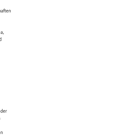
haften
a,
d
 der
m
en