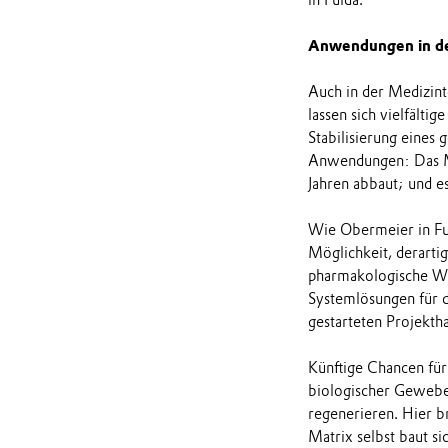
in Fulda.
Anwendungen in de
Auch in der Medizin
lassen sich vielfälti
Stabilisierung eines 
Anwendungen: Das Mat
Jahren abbaut; und es
Wie Obermeier in Ful
Möglichkeit, derarti
pharmakologische Wi
Systemlösungen für d
gestarteten Projekth
Künftige Chancen für
biologischer Gewebe
regenerieren. Hier b
Matrix selbst baut si