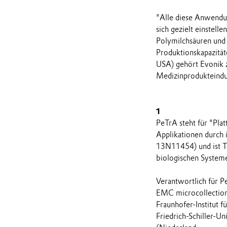
"Alle diese Anwendun
sich gezielt einstell
Polymilchsäuren und
Produktionskapazität
USA) gehört Evonik z
Medizinprodukteindus
1
PeTrA steht für "Plat
Applikationen durch 
13N11454) und ist T
biologischen Systeme
Verantwortlich für P
EMC microcollection
Fraunhofer-Institut f
Friedrich-Schiller-Un