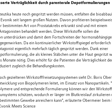
serte Verträglichkeit durch parenterale Depotformulierungen
eutika heute noch gespritzt werden müssen, entfalten die bioabba
Evonik seit langem großen Nutzen. Davon profitieren beispielswei
ner bestimmten Art von Prostatakrebs erkrankt sind und mit einem
tagonisten behandelt werden. Diese Wirkstoffe sollen die
on unterdrücken und damit dem Fortschreiten der hormonabhängige
egenwirken. Da ein kontinuierlicher Wirkstoffspiegel erforderlich i
gonist eigentlich mehrfach täglich gespritzt werden. Dank einer
tformulierung, die als kleines Stäbchen unter die Haut gespritzt wi
hs Monate nötig. Dies erhöht für die Patienten die Verträglichkeit de
uziert zugleich die Behandlungskosten.
 noch gezielteren Wirkstofffreisetzungssystemen sieht Dr. Boris Obe
ntwicklung von Biopolymeren leitet, im Einsatz von Nanopartikeln.
lymere und entsprechende Formulierung können wir den Wirkstoff
nsystems schützen, wodurch er länger im Blutkreislauf zirkulieren
em bestimmten Gewebe anreichern kann", erläuterte Obermeier beim
Evonik Meets Science