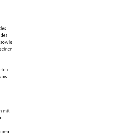
des
 des
 sowie
 seinen
eten
bnis
n mit
n
ehmen