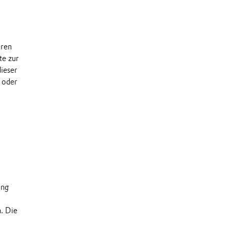
uren
te zur
dieser
 oder
ung
n. Die