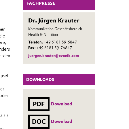
FACHPRESSE
Dr. Jürgen Krauter
Kommunikation Geschäftsbereich
per
Health & Nutrition
die
re,
Telefon:
+49 6181 59-6847
Fax:
+49 6181 59-76847
nders
werden
juergen.krauter@evonik.com
psel
DOWNLOADS
per
 oder
PDF
Download
a als
DOC
Download
en