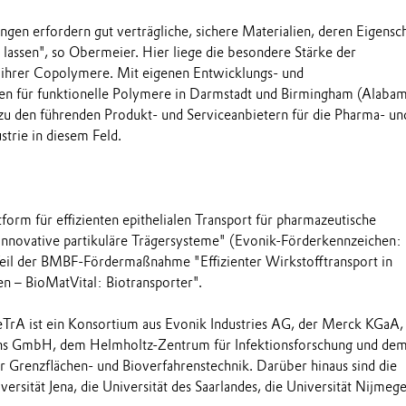
gen erfordern gut verträgliche, sichere Materialien, deren Eigensc
en lassen", so Obermeier. Hier liege die besondere Stärke der
 ihrer Copolymere. Mit eigenen Entwicklungs- und
en für funktionelle Polymere in Darmstadt und Birmingham (Alabam
u den führenden Produkt- und Serviceanbietern für die Pharma- un
trie in diesem Feld.
tform für effizienten epithelialen Transport für pharmazeutische
innovative partikuläre Trägersysteme" (Evonik-Förderkennzeichen:
eil der BMBF-Fördermaßnahme "Effizienter Wirkstofftransport in
n – BioMatVital: Biotransporter".
eTrA ist ein Konsortium aus Evonik Industries AG, der Merck KGaA,
s GmbH, dem Helmholtz-Zentrum für Infektionsforschung und de
ür Grenzflächen- und Bioverfahrenstechnik. Darüber hinaus sind die
iversität Jena, die Universität des Saarlandes, die Universität Nijmeg