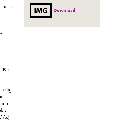
o auch
IMG
Download
t
e
einen
ünftig,
auf
hmen
kt,
LGAs)