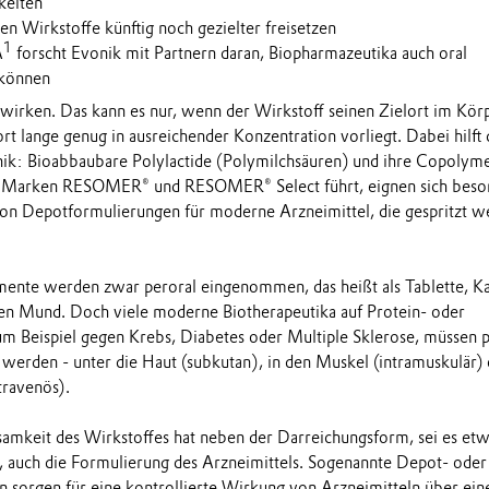
keiten
len Wirkstoffe künftig noch gezielter freisetzen
1
A
forscht Evonik mit Partnern daran, Biopharmazeutika auch oral
 können
wirken. Das kann es nur, wenn der Wirkstoff seinen Zielort im Kör
ort lange genug in ausreichender Konzentration vorliegt. Dabei hilft 
k: Bioabbaubare Polylactide (Polymilchsäuren) und ihre Copolyme
n Marken RESOMER® und RESOMER® Select führt, eignen sich beso
von Depotformulierungen für moderne Arzneimittel, die gespritzt 
ente werden zwar peroral eingenommen, das heißt als Tablette, Ka
en Mund. Doch viele moderne Biotherapeutika auf Protein- oder
um Beispiel gegen Krebs, Diabetes oder Multiple Sklerose, müssen 
t werden - unter die Haut (subkutan), in den Muskel (intramuskulär)
ntravenös).
ksamkeit des Wirkstoffes hat neben der Darreichungsform, sei es etw
e, auch die Formulierung des Arzneimittels. Sogenannte Depot- oder
 sorgen für eine kontrollierte Wirkung von Arzneimitteln über ein