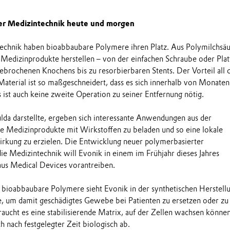
r Medizintechnik heute und morgen
technik haben bioabbaubare Polymere ihren Platz. Aus Polymilchsä
ge Medizinprodukte herstellen – von der einfachen Schraube oder Plat
gebrochenen Knochens bis zu resorbierbaren Stents. Der Vorteil all 
erial ist so maßgeschneidert, dass es sich innerhalb von Monaten
 ist auch keine zweite Operation zu seiner Entfernung nötig.
da darstellte, ergeben sich interessante Anwendungen aus der
ge Medizinprodukte mit Wirkstoffen zu beladen und so eine lokale
rkung zu erzielen. Die Entwicklung neuer polymerbasierter
ie Medizintechnik will Evonik in einem im Frühjahr dieses Jahres
aus Medical Devices vorantreiben.
 bioabbaubare Polymere sieht Evonik in der synthetischen Herstell
, um damit geschädigtes Gewebe bei Patienten zu ersetzen oder zu
raucht es eine stabilisierende Matrix, auf der Zellen wachsen könne
ch nach festgelegter Zeit biologisch ab.