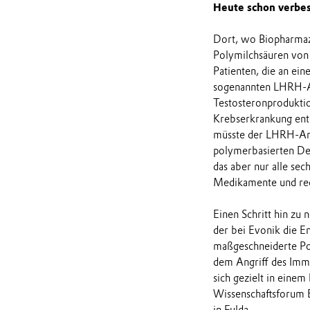
Heute schon verbes
Dort, wo Biopharmaz
Polymilchsäuren von 
Patienten, die an ei
sogenannten LHRH-An
Testosteronprodukti
Krebserkrankung entg
müsste der LHRH-Anta
polymerbasierten Depo
das aber nur alle sec
Medikamente und red
Einen Schritt hin zu
der bei Evonik die E
maßgeschneiderte Po
dem Angriff des Immu
sich gezielt in ein
Wissenschaftsforum 