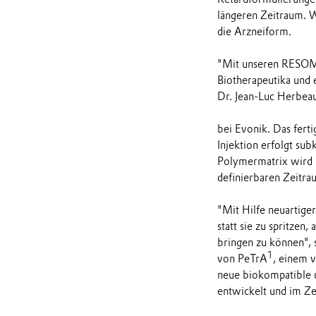
längeren Zeitraum. W
die Arzneiform.
"Mit unseren RESOM
Biotherapeutika und
Dr. Jean-Luc Herbeau
bei Evonik. Das ferti
Injektion erfolgt su
Polymermatrix wird 
definierbaren Zeitrau
"Mit Hilfe neuartige
statt sie zu spritzen
bringen zu können", 
1
von PeTrA
, einem 
neue biokompatible 
entwickelt und im Ze