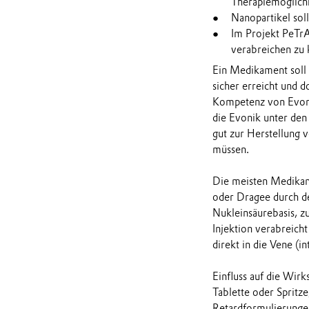
Therapiemöglich
Nanopartikel sol
Im Projekt PeTr
verabreichen zu
Ein Medikament soll 
sicher erreicht und d
Kompetenz von Evoni
die Evonik unter de
gut zur Herstellung 
müssen.
Die meisten Medikam
oder Dragee durch d
Nukleinsäurebasis, z
Injektion verabreich
direkt in die Vene (i
Einfluss auf die Wir
Tablette oder Spritz
Retardformulierungen