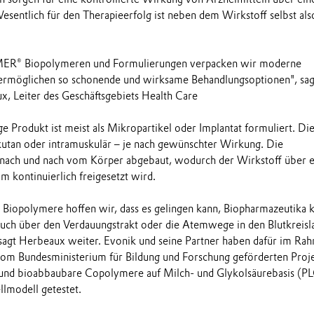
esentlich für den Therapieerfolg ist neben dem Wirkstoff selbst als
ER® Biopolymeren und Formulierungen verpacken wir moderne
 ermöglichen so schonende und wirksame Behandlungsoptionen", sag
x, Leiter des Geschäftsgebiets Health Care
ge Produkt ist meist als Mikropartikel oder Implantat formuliert. Di
bkutan oder intramuskulär – je nach gewünschter Wirkung. Die
nach und nach vom Körper abgebaut, wodurch der Wirkstoff über 
m kontinuierlich freigesetzt wird.
r Biopolymere hoffen wir, dass es gelingen kann, Biopharmazeutika k
, auch über den Verdauungstrakt oder die Atemwege in den Blutkreisl
sagt Herbeaux weiter. Evonik und seine Partner haben dafür im Ra
vom Bundesministerium für Bildung und Forschung geförderten Proje
und bioabbaubare Copolymere auf Milch- und Glykolsäurebasis (P
llmodell getestet.