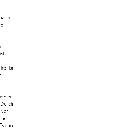
ubaren
se
n
st,
rd, ist
r
rmeier,
 "Durch
 vor
 und
 Evonik