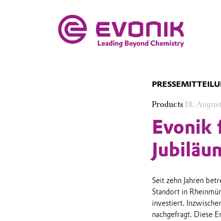
PRESSEMITTEIL
Products
18. Augus
Evonik 
Jubiläu
Seit zehn Jahren bet
Standort in Rheinmün
investiert. Inzwisch
nachgefragt. Diese E