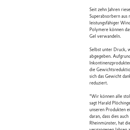
Seit zehn Jahren rie
Superabsorbern aus m
leistungsfähiger Win
Polymere können das 
Gel verwandeln.
Selbst unter Druck, w
abgegeben. Aufgrund
Inkontinenzprodukten
die Gewichtsredukti
sich das Gewicht da
reduziert.
"Wir können alle stol
sagt Harald Plöching
unseren Produkten ei
daran, dass dies auc
Rheinmünster, hat d
vergangenen Jahren a