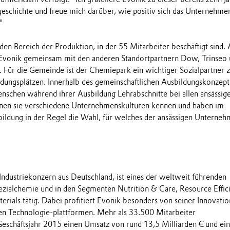
eschichte und freue mich darüber, wie positiv sich das Unternehmen
"
r den Bereich der Produktion, in der 55 Mitarbeiter beschäftigt sind.
h Evonik gemeinsam mit den anderen Standortpartnern Dow, Trinseo
. Für die Gemeinde ist der Chemiepark ein wichtiger Sozialpartner 
dungsplätzen. Innerhalb des gemeinschaftlichen Ausbildungskonzept
nschen während ihrer Ausbildung Lehrabschnitte bei allen ansässig
nen sie verschiedene Unternehmenskulturen kennen und haben im
bildung in der Regel die Wahl, für welches der ansässigen Unterneh
 Industriekonzern aus Deutschland, ist eines der weltweit führenden
zialchemie und in den Segmenten Nutrition & Care, Resource Effic
rials tätig. Dabei profitiert Evonik besonders von seiner Innovatio
ten Technologie-plattformen. Mehr als 33.500 Mitarbeiter
Geschäftsjahr 2015 einen Umsatz von rund 13,5 Milliarden € und ein