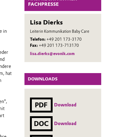
FACHPRESSE
Lisa Dierks
e in
Leiterin Kommunikation Baby Care
Telefon:
+49 201 173-3170
Fax:
+49 201 173-713170
ieder
lisa.dierks@evonik.com
und
ondere
m, hat
DOWNLOADS
m
en",
PDF
Download
mit
art
DOC
Download
ahre