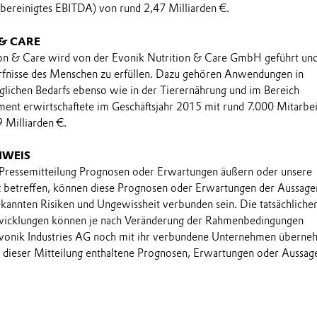
(bereinigtes EBITDA) von rund 2,47 Milliarden €.
 & CARE
on & Care wird von der Evonik Nutrition & Care GmbH geführt und
rfnisse des Menschen zu erfüllen. Dazu gehören Anwendungen in
lichen Bedarfs ebenso wie in der Tierernährung und im Bereich
ent erwirtschaftete im Geschäftsjahr 2015 mit rund 7.000 Mitarbe
 Milliarden €.
NWEIS
 Pressemitteilung Prognosen oder Erwartungen äußern oder unsere
t betreffen, können diese Prognosen oder Erwartungen der Aussage
annten Risiken und Ungewissheit verbunden sein. Die tatsächliche
wicklungen können je nach Veränderung der Rahmenbedingungen
onik Industries AG noch mit ihr verbundene Unternehmen übern
in dieser Mitteilung enthaltene Prognosen, Erwartungen oder Aussag