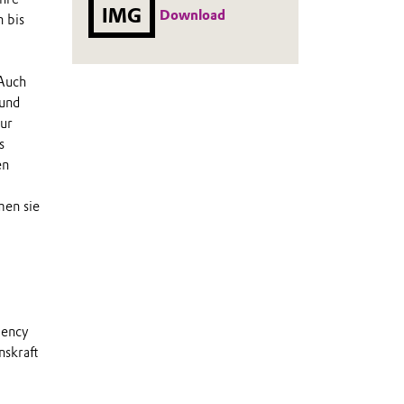
IMG
Download
 bis
 Auch
 und
zur
s
en
men sie
iency
nskraft