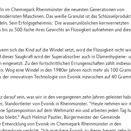
seln im Chemiepark Rheinmünster die neuesten Generationen von
odernsten Maschinen. Das weiße Granulat ist das Schlüsselprodukt
deln. Sein Erfolgsgeheimnis: Die wasserunlöslichen kernvernetzten
bis zu 500-fache ihres Gewichts an Flüssigkeit aufnehmen und dies
enn sich das Kind auf die Windel setzt, wird die Flüssigkeit nicht w
 dieser Saugkraft wird der Superabsorber auch in Damenhygiene- 
 eingesetzt. Zu den fortschrittlichen Errungenschaften zählt insbes
on. Wog eine Windel in den 1980er Jahren noch mehr als 100 Gram
nk der innovativen Technologie von Evonik inzwischen auf 40 Gram
z darauf sein, was wir in den vergangenen zehn Jahren geleistet hab
er, Standortleiter von Evonik in Rheinmünster. "Heute nehmen wir 
ne Spitzenposition auf dem Weltmarkt ein und arbeiten jeden Tag h
h so bleibt." Auch Helmut Pautler, Bürgermeister der Gemeinde
ie Entwicklung von Evonik im Chemiepark Rheinmünster in den
ufmerksam verfolgt. "Ich gratuliere Evonik zu dieser bereits zehn J