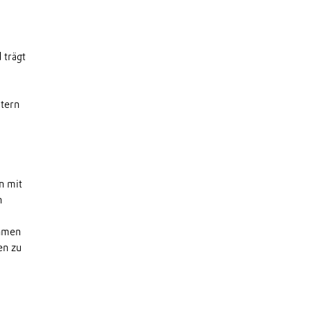
 trägt
itern
n mit
n
ehmen
en zu