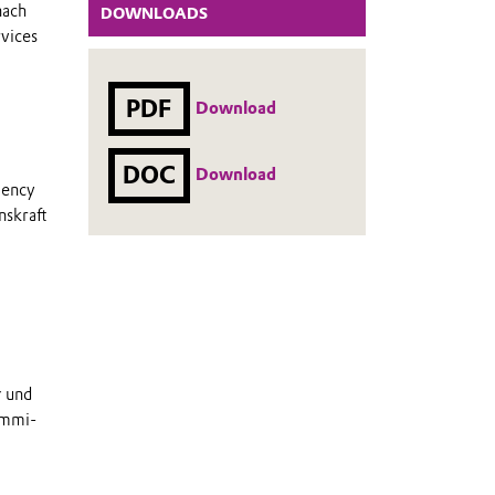
nach
DOWNLOADS
rvices
PDF
Download
DOC
Download
iency
nskraft
g und
ummi-