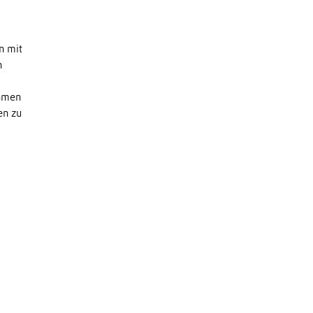
n mit
n
ehmen
en zu