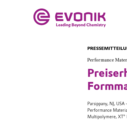
PRESSEMITTEIL
Performance Mater
Preise
Formma
Parsippany, NJ, USA
Performance Materia
Multipolymere, XT