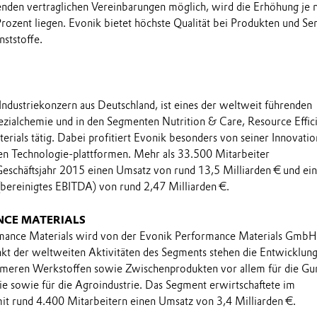
nden vertraglichen Vereinbarungen möglich, wird die Erhöhung je 
Prozent liegen. Evonik bietet höchste Qualität bei Produkten und Se
ststoffe.
 Industriekonzern aus Deutschland, ist eines der weltweit führenden
zialchemie und in den Segmenten Nutrition & Care, Resource Effic
rials tätig. Dabei profitiert Evonik besonders von seiner Innovatio
ten Technologie-plattformen. Mehr als 33.500 Mitarbeiter
Geschäftsjahr 2015 einen Umsatz von rund 13,5 Milliarden € und ein
(bereinigtes EBITDA) von rund 2,47 Milliarden €.
NCE MATERIALS
ance Materials wird von der Evonik Performance Materials GmbH
nkt der weltweiten Aktivitäten des Segments stehen die Entwicklun
ymeren Werkstoffen sowie Zwischenprodukten vor allem für die G
rie sowie für die Agroindustrie. Das Segment erwirtschaftete im
it rund 4.400 Mitarbeitern einen Umsatz von 3,4 Milliarden €.