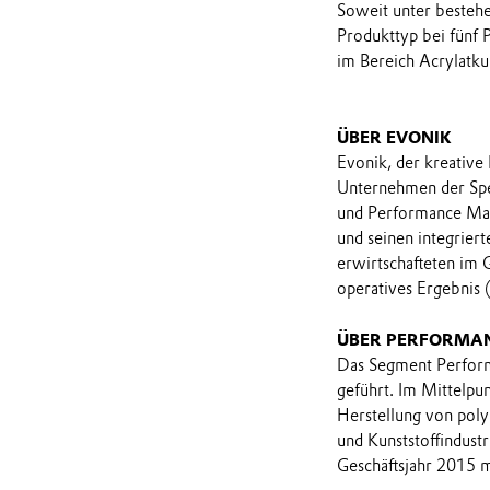
Soweit unter bestehe
Produkttyp bei fünf 
im Bereich Acrylatkun
ÜBER EVONIK
Evonik, der kreative
Unternehmen der Spe
und Performance Mate
und seinen integrier
erwirtschafteten im 
operatives Ergebnis 
ÜBER PERFORMA
Das Segment Perform
geführt. Im Mittelpu
Herstellung von pol
und Kunststoffindust
Geschäftsjahr 2015 m