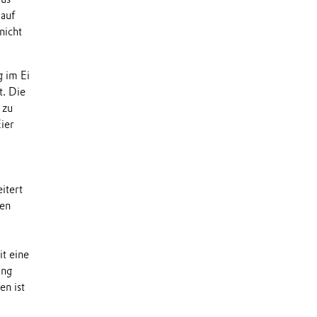
 auf
nicht
g im Ei
t. Die
 zu
ier
itert
hen
t eine
ung
n ist