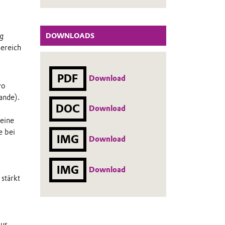
DOWNLOADS
ig
Bereich
PDF
Download
vo
ande).
DOC
Download
 eine
e bei
IMG
Download
IMG
Download
stärkt
aus