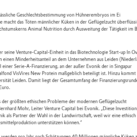
rlässliche Geschlechtsbestimmung von Hühnerembryos im Ei
 macht das Töten männlicher Küken in der Geflügelzucht überflüss
hstumskerns Animal Nutrition durch Ausweitung der Tätigkeit im 
r seine Venture-Capital-Einheit in das Biotechnologie Start-up In O
nun einen Minderheitsanteil an dem Unternehmen aus Leiden (Niederl
eil einer Serie-A-Finanzierung, an der außer Evonik der in Singapur
talfond VisVires New Protein maßgeblich beteiligt ist. Hinzu kommt
ersität Leiden. Damit liegt der Gesamtumfang der Finanzierungsrund
Euro.
es der größten ethischen Probleme der modernen Geflügelzucht
rnhard Mohr, Leiter Venture Capital bei Evonik. „Diese Investition 
ik als Partner der Wahl in der Landwirtschaft, weil wir eine ethisch
smittelproduktion unterstützen können.”
d werden pro Jahr nach Schätzungen 40 Millionen männliche Küken 