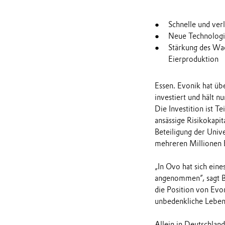
Schnelle und ve
Neue Technologie
Stärkung des Wac
Eierproduktion
Essen. Evonik hat übe
investiert und hält 
Die Investition ist T
ansässige Risikokapi
Beteiligung der Univ
mehreren Millionen 
„In Ovo hat sich ein
angenommen”, sagt Be
die Position von Evon
unbedenkliche Leben
Allein in Deutschlan