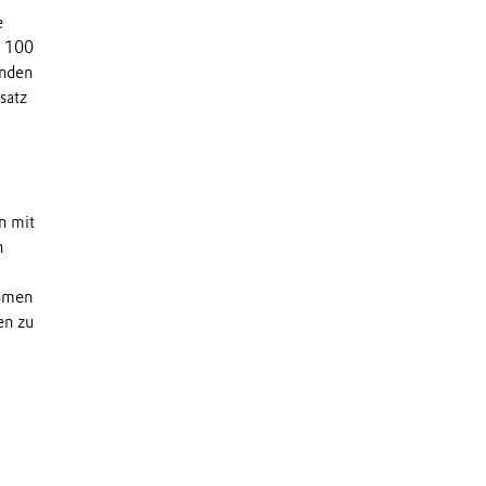
e
r 100
enden
satz
n mit
n
ehmen
en zu