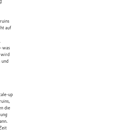
g
ruins
ht auf
.
 — was
 wird
n und
cale-up
uins,
n die
lung
ann.
Zeit