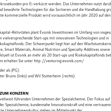
Mikrosekunden pro Ei verkürzt werden. Das Unternehmen nutzt darü
nd bewährte Technologien für das Sortieren und die Handhabung gr
te kommerzielle Produkt wird voraussichtlich im Jahr 2020 auf de
okapital-Aktivitäten plant Evonik Investitionen im Umfang von insge
n vielversprechende Start-ups mit innovativen Technologien und in
ikokapitalfonds. Der Schwerpunkt liegt hier auf den Wachstumsker
e, Smart Materials, Animal Nutrition und Specialty Additives sowie 
Aktuell ist Evonik an mehr als 20 Start-ups und Risikokapitalfonds bete
n erhalten Sie unter http://venturing.evonik.com/
lder als JPG):
r Bruins (links) und Wil Stutterheim (rechts)
 ZUM KONZERN
 weltweit führenden Unternehmen der Spezialchemie. Der Fokus auf
 der Spezialchemie, kundennahe Innovationskraft und eine vertrauens
rte Unternehmenskultur stehen im Mittelpunkt der