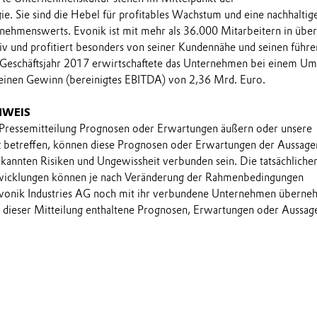
e. Sie sind die Hebel für profitables Wachstum und eine nachhaltig
nehmenswerts. Evonik ist mit mehr als 36.000 Mitarbeitern in übe
iv und profitiert besonders von seiner Kundennähe und seinen führ
 Geschäftsjahr 2017 erwirtschaftete das Unternehmen bei einem Um
einen Gewinn (bereinigtes EBITDA) von 2,36 Mrd. Euro.
NWEIS
 Pressemitteilung Prognosen oder Erwartungen äußern oder unsere
t betreffen, können diese Prognosen oder Erwartungen der Aussage
annten Risiken und Ungewissheit verbunden sein. Die tatsächliche
wicklungen können je nach Veränderung der Rahmenbedingungen
onik Industries AG noch mit ihr verbundene Unternehmen übern
in dieser Mitteilung enthaltene Prognosen, Erwartungen oder Aussag