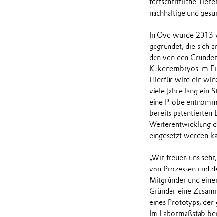
fortschrittliche Tie
nachhaltige und gesu
In Ovo wurde 2013 v
gegründet, die sich a
den von den Gründern
Kükenembryos im Ei z
Hierfür wird ein win
viele Jahre lang ein
eine Probe entnomme
bereits patentierten 
Weiterentwicklung de
eingesetzt werden ka
„Wir freuen uns sehr
von Prozessen und d
Mitgründer und eine
Gründer eine Zusamm
eines Prototyps, der
Im Labormaßstab benö