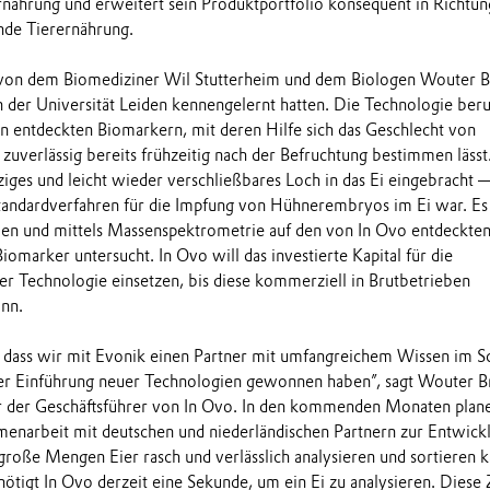
rernährung und erweitert sein Produktportfolio konsequent in Richtun
nde Tierernährung.
on dem Biomediziner Wil Stutterheim und dem Biologen Wouter B
n der Universität Leiden kennengelernt hatten. Die Technologie beru
 entdeckten Biomarkern, mit deren Hilfe sich das Geschlecht von
uverlässig bereits frühzeitig nach der Befruchtung bestimmen lässt
ziges und leicht wieder verschließbares Loch in das Ei eingebracht
 Standardverfahren für die Impfung von Hühnerembryos im Ei war. Es
n und mittels Massenspektrometrie auf den von In Ovo entdeckte
Biomarker untersucht. In Ovo will das investierte Kapital für die
r Technologie einsetzen, bis diese kommerziell in Brutbetrieben
nn.
, dass wir mit Evonik einen Partner mit umfangreichem Wissen im S
er Einführung neuer Technologien gewonnen haben”, sagt Wouter Br
r der Geschäftsführer von In Ovo. In den kommenden Monaten plane
enarbeit mit deutschen und niederländischen Partnern zur Entwick
 große Mengen Eier rasch und verlässlich analysieren und sortieren k
tigt In Ovo derzeit eine Sekunde, um ein Ei zu analysieren. Diese 