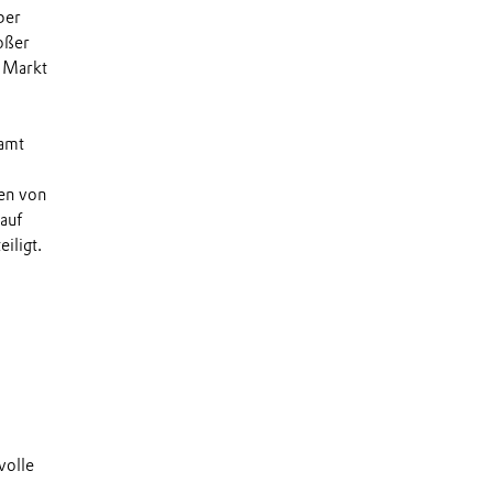
ber
oßer
n Markt
samt
nen von
auf
iligt.
volle