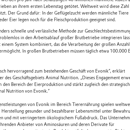
eben an ihrem ersten Lebenstag getötet. Weltweit wird diese Zahl
ätzt. Der Grund dafür: In der Geflügelzucht werden männliche Tiere 
eder Eier legen noch für die Fleischproduktion geeignet sind.
nders schnelle und verlässliche Methode zur Geschlechtsbestimmun
problemlos in den Arbeitsablauf großer Brutbetriebe integrieren läss
 einem System kombiniert, das die Verarbeitung der großen Anzahl
ermöglicht. In großen Brutbetrieben müssen täglich etwa 100.000 E
gisch hervorragend zum bestehenden Geschäft von Evonik”, erklärt
r des Geschäftsgebiets Animal Nutrition. „Dieses Engagement erwe
m den Bereich der Eierproduktion und stärkt zugleich den strategisc
l Nutrition von Evonik.”
nstleistungen von Evonik im Bereich Tierernährung spielen weltwei
er Herstellung gesunder und bezahlbarer Lebensmittel unter Bewahr
cen und mit verringertem ökologischem Fußabdruck. Das Unternehme
führenden Anbieter von Aminosäuren und deren Derivate für