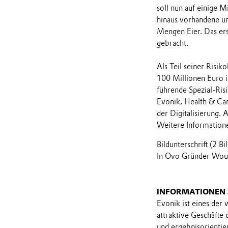
soll nun auf einige 
hinaus vorhandene u
Mengen Eier. Das ers
gebracht.
Als Teil seiner Risik
100 Millionen Euro i
führende Spezial-Ris
Evonik, Health & Car
der Digitalisierung. 
Weitere Informatione
Bildunterschrift (2 Bi
In Ovo Gründer Woute
INFORMATIONEN
Evonik ist eines der
attraktive Geschäfte
und ergebnisorientie