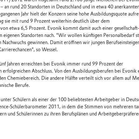
 – an rund 20 Standorten in Deutschland und in etwa 40 anerkannte
gangenen Jahr hielt der Konzern seine hohe Ausbildungsquote aufre
g sie mit rund 9 Prozent weiterhin deutlich über dem
t von etwa 6,5 Prozent. Evonik kommt damit auch einer gesellschaft-
 eigenen Standorten nach. "Wir wollen künftigen Personalbedarf st
n Nachwuchs gewinnen. Damit eröffnen wir jungen Berufseinsteiger
arrierechancen", so Wessel.
ünf Jahren erreichten bei Evonik immer rund 99 Prozent der
 erfolgreichen Abschluss. Von den Ausbildungsberufen bei Evonik e
den Chemiebereich. Die andere Hälfte verteilt sich vor allem auf Met
nische Berufe.
t unter Schülern als einer der 100 beliebtesten Arbeitgeber in Deuts
ndence-Schülerbarometer 2011, in dem die Stimmen von mehreren ta
ern und Schülerinnen zu ihren Berufsplänen und Arbeitgeberpräfere