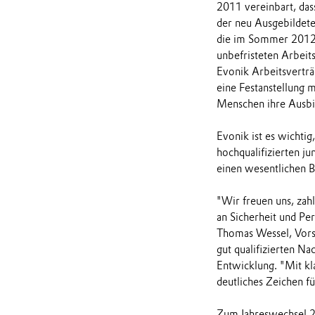
2011 vereinbart, das
der neu Ausgebildete
die im Sommer 2012 u
unbefristeten Arbei
Evonik Arbeitsverträg
eine Festanstellung
Menschen ihre Ausbi
Evonik ist es wichti
hochqualifizierten j
einen wesentlichen 
"Wir freuen uns, zah
an Sicherheit und Pe
Thomas Wessel, Vorst
gut qualifizierten Na
Entwicklung. "Mit kl
deutliches Zeichen fü
Zum Jahreswechsel 2