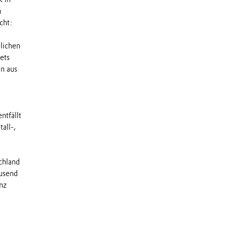
n
cht:
lichen
ets
n aus
ntfällt
all-,
chland
usend
nz