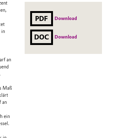
zent
ten,
PDF
Download
tet
 in
DOC
Download
arf an
uend
.
es Maß
lärt
f an
h ein
ssel.
 in