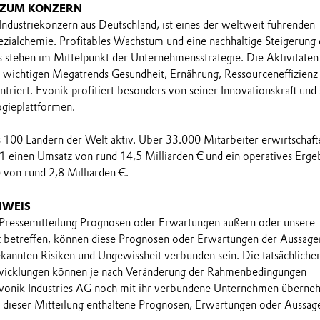
 ZUM KONZERN
 Industriekonzern aus Deutschland, ist eines der weltweit führenden
ialchemie. Profitables Wachstum und eine nachhaltige Steigerung 
stehen im Mittelpunkt der Unternehmensstrategie. Die Aktivitäten
e wichtigen Megatrends Gesundheit, Ernährung, Ressourceneffizienz
triert. Evonik profitiert besonders von seiner Innovationskraft und
ogieplattformen.
ls 100 Ländern der Welt aktiv. Über 33.000 Mitarbeiter erwirtschaft
1 einen Umsatz von rund 14,5 Milliarden € und ein operatives Erge
 von rund 2,8 Milliarden €.
NWEIS
 Pressemitteilung Prognosen oder Erwartungen äußern oder unsere
t betreffen, können diese Prognosen oder Erwartungen der Aussage
annten Risiken und Ungewissheit verbunden sein. Die tatsächliche
wicklungen können je nach Veränderung der Rahmenbedingungen
onik Industries AG noch mit ihr verbundene Unternehmen übern
in dieser Mitteilung enthaltene Prognosen, Erwartungen oder Aussag