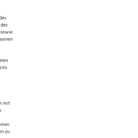
des
 des
 sowie
 seinen
eten
bnis
n mit
n
ehmen
en zu