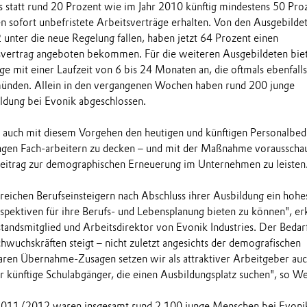
s statt rund 20 Prozent wie im Jahr 2010 künftig mindestens 50 Pro
n sofort unbefristete Arbeitsverträge erhalten. Von den Ausgebilde
nter die neue Regelung fallen, haben jetzt 64 Prozent einen
tsvertrag angeboten bekommen. Für die weiteren Ausgebildeten bie
e mit einer Laufzeit von 6 bis 24 Monaten an, die oftmals ebenfalls
 münden. Allein in den vergangenen Wochen haben rund 200 junge
ldung bei Evonik abgeschlossen.
g, auch mit diesem Vorgehen den heutigen und künftigen Personalbed
ungen Fach-arbeitern zu decken – und mit der Maßnahme vorausscha
Beitrag zur demographischen Erneuerung im Unternehmen zu leisten
lreichen Berufseinsteigern nach Abschluss ihrer Ausbildung ein hoh
rspektiven für ihre Berufs- und Lebensplanung bieten zu können", erk
andsmitglied und Arbeitsdirektor von Evonik Industries. Der Bedar
chwuchskräften steigt – nicht zuletzt angesichts der demografischen
aren Übernahme-Zusagen setzen wir als attraktiver Arbeitgeber auc
r künftige Schulabgänger, die einen Ausbildungsplatz suchen", so We
011/2012 waren insgesamt rund 2.100 junge Menschen bei Evonik