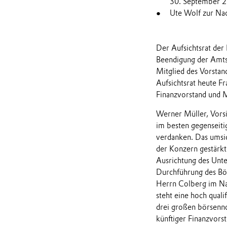
30. September 2
Ute Wolf zur Nac
Der Aufsichtsrat der
Beendigung der Amtss
Mitglied des Vorsta
Aufsichtsrat heute 
Finanzvorstand und Mi
Werner Müller, Vorsi
im besten gegenseit
verdanken. Das umsi
der Konzern gestärkt
Ausrichtung des Unte
Durchführung des Bör
Herrn Colberg im Nam
steht eine hoch quali
drei großen börsenno
künftiger Finanzvor