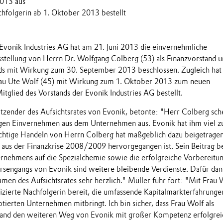
013 aus
hfolgerin ab 1. Oktober 2013 bestellt
 Evonik Industries AG hat am 21. Juni 2013 die einvernehmliche
tellung von Herrn Dr. Wolfgang Colberg (53) als Finanzvorstand u
nds mit Wirkung zum 30. September 2013 beschlossen. Zugleich hat
Frau Ute Wolf (45) mit Wirkung zum 1. Oktober 2013 zum neuen
tglied des Vorstands der Evonik Industries AG bestellt.
tzender des Aufsichtsrates von Evonik, betonte: "Herr Colberg sch
igen Einvernehmen aus dem Unternehmen aus. Evonik hat ihm viel z
chtige Handeln von Herrn Colberg hat maßgeblich dazu beigetragen
 aus der Finanzkrise 2008/2009 hervorgegangen ist. Sein Beitrag be
rnehmens auf die Spezialchemie sowie die erfolgreiche Vorbereitu
sengangs von Evonik sind weitere bleibende Verdienste. Dafür dan
en des Aufsichtsrates sehr herzlich." Müller fuhr fort: "Mit Frau 
fizierte Nachfolgerin bereit, die umfassende Kapitalmarkterfahrunge
tierten Unternehmen mitbringt. Ich bin sicher, dass Frau Wolf als
stand den weiteren Weg von Evonik mit großer Kompetenz erfolgrei