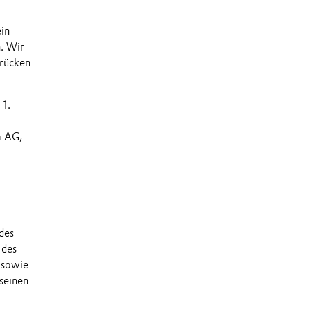
ein
n. Wir
hrücken
 1.
m AG,
des
 des
 sowie
 seinen