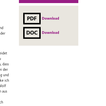
PDF
Download
nd
DOC
Download
 der
eidet
u
, dass
i der
ng und
ke ich
Wolf
n aus
ch