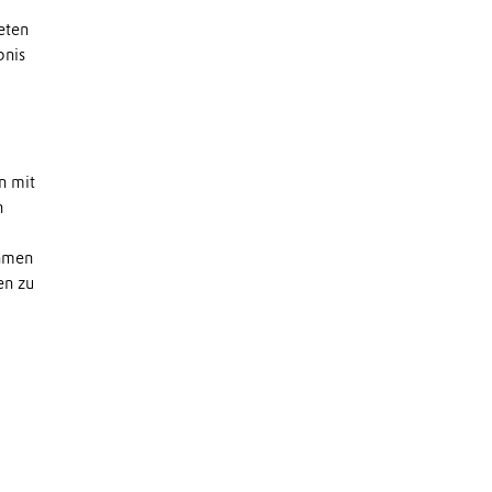
eten
bnis
n mit
n
ehmen
en zu