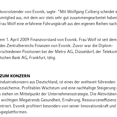
dsvorsitzender von Evonik, sagte: "Mit Wolfgang Colberg scheidet 
smitglied aus, mit dem wir stets sehr gut zusammengearbeitet habe
 Frau Wolf eine erfahrene Führungskraft aus den eigenen Reihen nac
dem 1. April 2009 Finanzvorstand von Evonik. Frau Wolf ist seit dem
 des Zentralbereichs Finanzen von Evonik. Zuvor war die Diplom-
erschiedenen Positionen bei der Metro AG, Düsseldorf, der Teleko
schen Bank AG, Frankfurt, tätig.
 ZUM KONZERN
 Industriekonzern aus Deutschland, ist eines der weltweit führenden
ialchemie. Profitables Wachstum und eine nachhaltige Steigerung 
stehen im Mittelpunkt der Unternehmensstrategie. Die Aktivitäten
e wichtigen Megatrends Gesundheit, Ernährung, Ressourceneffizienz
triert. Evonik profitiert besonders von seiner Innovationskraft und
ogieplattformen.