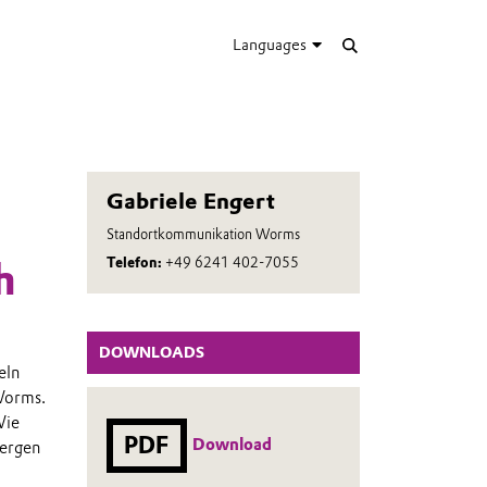
Languages
Gabriele Engert
Standortkommunikation Worms
Telefon:
+49 6241 402-7055
h
DOWNLOADS
eln
Worms.
Wie
PDF
Download
bergen