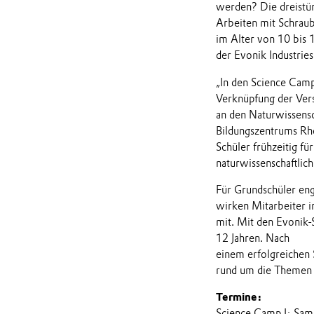
werden? Die dreistü
Arbeiten mit Schraub
im Alter von 10 bis 
der Evonik Industrie
„In den Science Camp
Verknüpfung der Vers
an den Naturwissensch
Bildungszentrums Rhe
Schüler frühzeitig f
naturwissenschaftlich
Für Grundschüler enga
wirken Mitarbeiter i
mit. Mit den Evonik-
12 Jahren. Nach
einem erfolgreichen 
rund um die Themen R
Termine:
Science Camp I: Sam