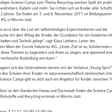
ndigen Science Camps zum Thema Recycling wecken Spaß am prakt
endrehern, Kabeln und mehr. Sie richten sich an Kinder aller Schul
12 Jahren. Sie finden am 5. und 6. November 2011 im Bildungszent
s AG in Worms statt.
s wird über die Lust am selbstständigen Experimentieren und die
uche mit dem Alltag der Kinder der Grundstein für ein fundiertes In
aften und Technik gelegt“, sagt Klaus Lebherz, Leiter des
in-Main der Evonik Industries AG. „Unser Ziel ist es, Schülerinnen 
ür diese Themen zu begeistern und ihnen zu zeigen, wie spannend ein
-technische Ausbildung sein kann.“
giert sich das Unternehmen bereits mit der Initiative „Young Spirit“
n den Schulen ihrer Kinder im naturwissenschaftlich-technischen Unt
Science Camps gibt es jetzt auch ein Angebot für Kinder zwischen 1
Start an den Standorten Hanau und Darmstadt finden die Science C
ohstoffe und Recycling erstmals in Worms statt.
stag, 5.11.11, 10:00-13:00 Uhr