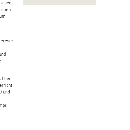
ischen
formen
rum
teresse
und
e
. Hier
erricht
0 und
amps