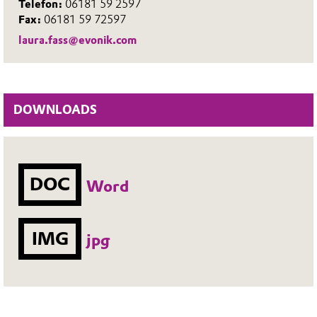
Telefon:
06181 59 2597
Fax:
06181 59 72597
laura.fass@evonik.com
DOWNLOADS
DOC
Word
IMG
jpg