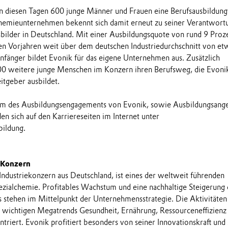
n diesen Tagen 600 junge Männer und Frauen eine Berufsausbildung
hemieunternehmen bekennt sich damit erneut zu seiner Verantwortu
bilder in Deutschland. Mit einer Ausbildungsquote von rund 9 Proz
den Vorjahren weit über dem deutschen Industriedurchschnitt von et
nfänger bildet Evonik für das eigene Unternehmen aus. Zusätzlich
00 weitere junge Menschen im Konzern ihren Berufsweg, die Evoni
itgeber ausbildet.
m des Ausbildungsengagements von Evonik, sowie Ausbildungsang
den sich auf den Karriereseiten im Internet unter
ildung.
 Konzern
 Industriekonzern aus Deutschland, ist eines der weltweit führenden
ialchemie. Profitables Wachstum und eine nachhaltige Steigerung 
stehen im Mittelpunkt der Unternehmensstrategie. Die Aktivitäten
e wichtigen Megatrends Gesundheit, Ernährung, Ressourceneffizienz
triert. Evonik profitiert besonders von seiner Innovationskraft und