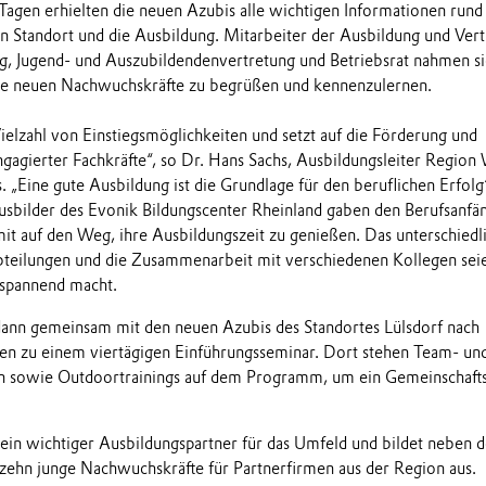
 Tagen erhielten die neuen Azubis alle wichtigen Informationen run
 Standort und die Ausbildung. Mitarbeiter der Ausbildung und Vert
g, Jugend- und Auszubildendenvertretung und Betriebsrat nahmen s
 die neuen Nachwuchskräfte zu begrüßen und kennenzulernen.
ielzahl von Einstiegsmöglichkeiten und setzt auf die Förderung und
ngagierter Fachkräfte“, so Dr. Hans Sachs, Ausbildungsleiter Region
. „Eine gute Ausbildung ist die Grundlage für den beruflichen Erfolg
Ausbilder des Evonik Bildungscenter Rheinland gaben den Berufsanfä
mit auf den Weg, ihre Ausbildungszeit zu genießen. Das unterschiedl
eilungen und die Zusammenarbeit mit verschiedenen Kollegen seie
 spannend macht.
dann gemeinsam mit den neuen Azubis des Standortes Lülsdorf nach
en zu einem viertägigen Einführungsseminar. Dort stehen Team- un
n sowie Outdoortrainings auf dem Programm, um ein Gemeinschafts
ein wichtiger Ausbildungspartner für das Umfeld und bildet neben 
zehn junge Nachwuchskräfte für Partnerfirmen aus der Region aus.