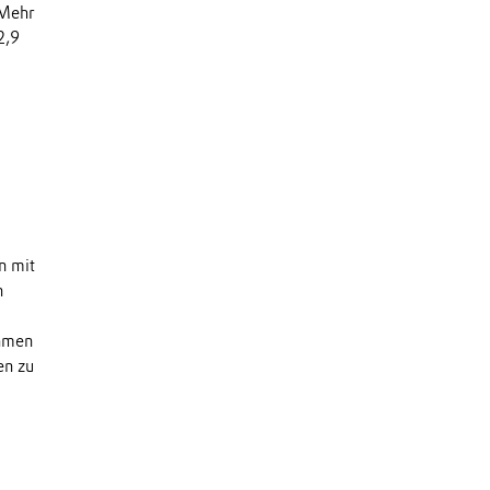
 Mehr
2,9
n mit
n
ehmen
en zu