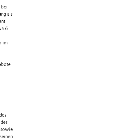
 bei
ng als
ent
wa 6
k im
ebote
des
 des
 sowie
 seinen