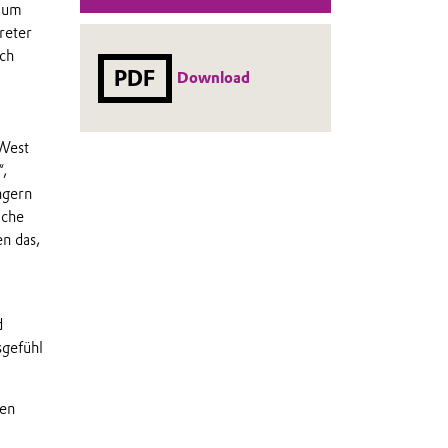
d um
reter
ich
PDF
Download
 West
“,
ngern
iche
n das,
d
gefühl
den