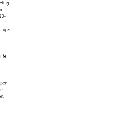
eling
in
20-
ung zu
2
ilfe
ppen
ie
en.