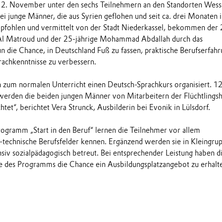
m 2. November unter den sechs Teilnehmern an den Standorten Wess
ei junge Männer, die aus Syrien geflohen und seit ca. drei Monaten 
pfohlen und vermittelt von der Stadt Niederkassel, bekommen der 
l Matroud und der 25-jährige Mohammad Abdallah durch das
n die Chance, in Deutschland Fuß zu fassen, praktische Berufserfahr
achkenntnisse zu verbessern.
h zum normalen Unterricht einen Deutsch-Sprachkurs organisiert. 1
erden die beiden jungen Männer von Mitarbeitern der Flüchtlingsh
htet“, berichtet Vera Strunck, Ausbilderin bei Evonik in Lülsdorf.
gramm „Start in den Beruf“ lernen die Teilnehmer vor allem
h-technische Berufsfelder kennen. Ergänzend werden sie in Kleingru
nsiv sozialpädagogisch betreut. Bei entsprechender Leistung haben d
 des Programms die Chance ein Ausbildungsplatzangebot zu erhalt