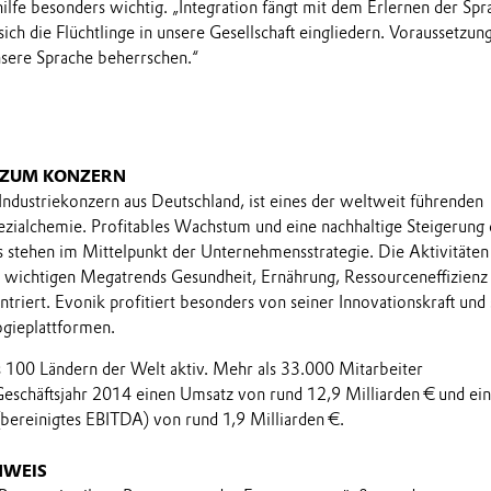
hilfe besonders wichtig. „Integration fängt mit dem Erlernen der Spr
sich die Flüchtlinge in unsere Gesellschaft eingliedern. Voraussetzun
 unsere Sprache beherrschen.“
 ZUM KONZERN
 Industriekonzern aus Deutschland, ist eines der weltweit führenden
ialchemie. Profitables Wachstum und eine nachhaltige Steigerung 
stehen im Mittelpunkt der Unternehmensstrategie. Die Aktivitäten
e wichtigen Megatrends Gesundheit, Ernährung, Ressourceneffizienz
triert. Evonik profitiert besonders von seiner Innovationskraft und
ogieplattformen.
ls 100 Ländern der Welt aktiv. Mehr als 33.000 Mitarbeiter
Geschäftsjahr 2014 einen Umsatz von rund 12,9 Milliarden € und ein
(bereinigtes EBITDA) von rund 1,9 Milliarden €.
NWEIS