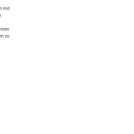
n mit
n
ehmen
en zu