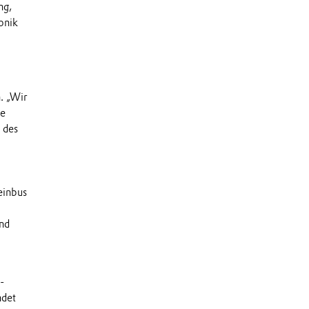
ng,
onik
. „Wir
ie
 des
einbus
und
-
ndet