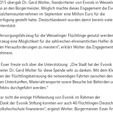
5 übergab Dr. Gerd Wolter, Standortleiter von Evonik in Wesseli
nbus an den Bürgermeister. Möglich machte dieses Engagement die Ev
ezialchemieunternehmen im September eine Million Euro für die
Verfügung gestellt hatte. Deutschlandweit wurden damit bereits viele
nterstützt.
s Versorgungsfahrzeug für die Wesselinger Flüchtlinge genutzt werden
rzeug eine Möglichkeit für die zahlreichen ehrenamtlichen Helfer d
schen Herausforderungen zu meistern“, erklärt Wolter das Engagement
nehmens.
Esser freute sich über die Unterstützung: „Die Stadt hat der Evonik
tleiter Dr. Gerd Wolter für diese Spende sehr zu danken. Mit dem Kl
n der Flüchtlingsbetreuung die notwendigen Fahrten zwischen den
len Unterkünften, Materialtransporte sowie Besuche bei Behörden 
ffektiv durchgeführt werden.“
r nicht die einzige Hilfeleistung von Evonik im Rahmen der
. „Dank der Evonik Stiftung konnten wir auch 40 Flüchtlingen Deutsch
olkshochschule finanzieren“, ergänzt Wolter. Bürgermeister Esser fi