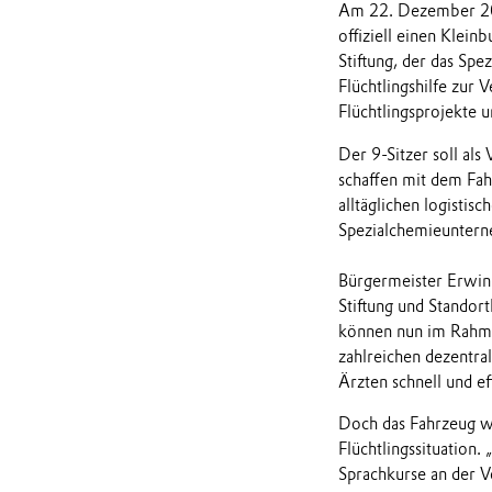
Am 22. Dezember 201
offiziell einen Klei
Stiftung, der das Sp
Flüchtlingshilfe zur 
Flüchtlingsprojekte u
Der 9-Sitzer soll al
schaffen mit dem Fah
alltäglichen logisti
Spezialchemieunter
Bürgermeister Erwin 
Stiftung und Standor
können nun im Rahme
zahlreichen dezentra
Ärzten schnell und e
Doch das Fahrzeug wa
Flüchtlingssituation
Sprachkurse an der V