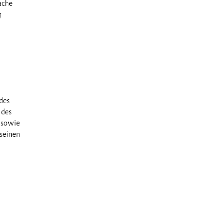
ache
g
des
 des
 sowie
 seinen