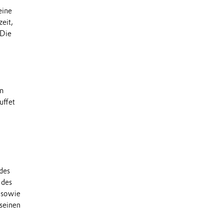
eine
zeit,
 Die
n
uffet
des
 des
 sowie
 seinen