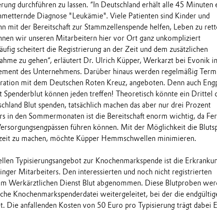
ung durchführen zu lassen. “In Deutschland erhält alle 45 Minuten 
metternde Diagnose "Leukämie". Viele Patienten sind Kinder und
nn mit der Bereitschaft zur Stammzellenspende helfen, Leben zu rett
nen wir unseren Mitarbeitern hier vor Ort ganz unkompliziert
ufig scheitert die Registrierung an der Zeit und dem zusätzlichen
hme zu gehen“, erläutert Dr. Ulrich Küpper, Werkarzt bei Evonik i
ement des Unternehmens. Darüber hinaus werden regelmäßig Term
eration mit dem Deutschen Roten Kreuz, angeboten. Denn auch Eng
t Spenderblut können jeden treffen! Theoretisch könnte ein Drittel 
chland Blut spenden, tatsächlich machen das aber nur drei Prozent
s in den Sommermonaten ist die Bereitschaft enorm wichtig, da Fer
ersorgungsengpässen führen können. Mit der Möglichkeit die Bluts
zeit zu machen, möchte Küpper Hemmschwellen minimieren.
ellen Typisierungsangebot zur Knochenmarkspende ist die Erkranku
nger Mitarbeiters. Den interessierten und noch nicht registrierten
om Werkärztlichen Dienst Blut abgenommen. Diese Blutproben wer
he Knochenmarkspenderdatei weitergeleitet, bei der die endgültig
et. Die anfallenden Kosten von 50 Euro pro Typisierung trägt dabei 