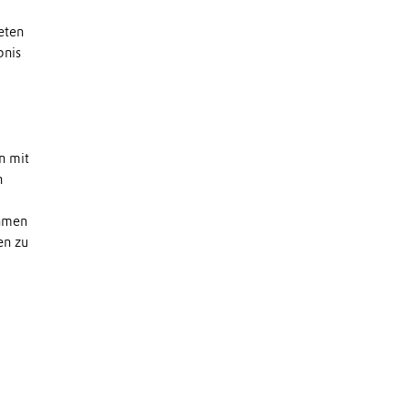
eten
bnis
n mit
n
ehmen
en zu