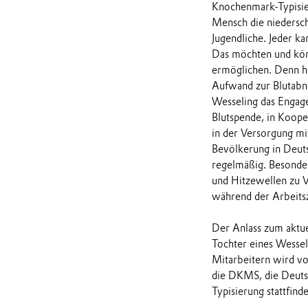
Knochenmark-Typisier
Mensch die niedersch
Jugendliche. Jeder ka
Das möchten und kön
ermöglichen. Denn hä
Aufwand zur Blutabna
Wesseling das Engag
Blutspende, in Koop
in der Versorgung mi
Bevölkerung in Deuts
regelmäßig. Besonder
und Hitzewellen zu V
während der Arbeits
Der Anlass zum aktu
Tochter eines Wesseli
Mitarbeitern wird v
die DKMS, die Deutsc
Typisierung stattfind