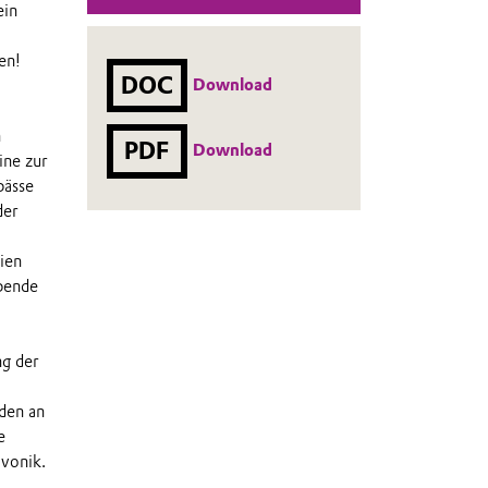
ein
en!
DOC
Download
n
PDF
Download
ine zur
pässe
der
ien
pende
ng der
den an
e
Evonik.