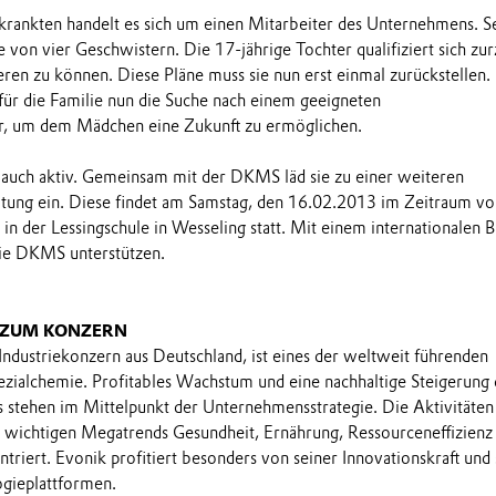
krankten handelt es sich um einen Mitarbeiter des Unternehmens. S
te von vier Geschwistern. Die 17-jährige Tochter qualifiziert sich zur
eren zu können. Diese Pläne muss sie nun erst einmal zurückstellen.
 für die Familie nun die Suche nach einem geeigneten
, um dem Mädchen eine Zukunft zu ermöglichen.
st auch aktiv. Gemeinsam mit der DKMS läd sie zu einer weiteren
ltung ein. Diese findet am Samstag, den 16.02.2013 im Zeitraum vo
n der Lessingschule in Wesseling statt. Mit einem internationalen B
die DKMS unterstützen.
 ZUM KONZERN
 Industriekonzern aus Deutschland, ist eines der weltweit führenden
ialchemie. Profitables Wachstum und eine nachhaltige Steigerung 
stehen im Mittelpunkt der Unternehmensstrategie. Die Aktivitäten
e wichtigen Megatrends Gesundheit, Ernährung, Ressourceneffizienz
triert. Evonik profitiert besonders von seiner Innovationskraft und
ogieplattformen.