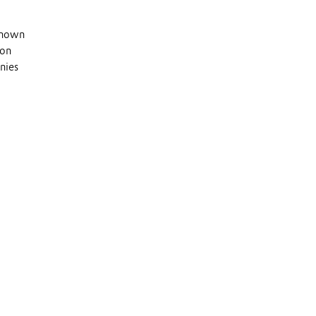
 known
 on
nies