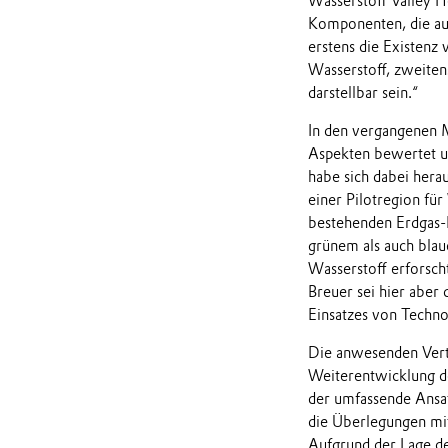
Wasserstoff Valley H
Komponenten, die au
erstens die Existenz
Wasserstoff, zweiten
darstellbar sein.“
In den vergangenen M
Aspekten bewertet un
habe sich dabei herau
einer Pilotregion fü
bestehenden Erdgas-I
grünem als auch bla
Wasserstoff erforsch
Breuer sei hier aber 
Einsatzes von Techn
Die anwesenden Vertr
Weiterentwicklung de
der umfassende Ansa
die Überlegungen mit
Aufgrund der Lage de