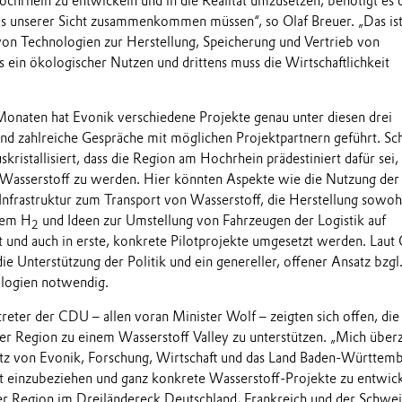
ochrhein zu entwickeln und in die Realität umzusetzen, benötigt es 
s unserer Sicht zusammenkommen müssen“, so Olaf Breuer. „Das is
 von Technologien zur Herstellung, Speicherung und Vertrieb von
s ein ökologischer Nutzen und drittens muss die Wirtschaftlichkeit
onaten hat Evonik verschiedene Projekte genau unter diesen drei
d zahlreiche Gespräche mit möglichen Projektpartnern geführt. Sch
skristallisiert, dass die Region am Hochrhein prädestiniert dafür sei,
r Wasserstoff zu werden. Hier könnten Aspekte wie die Nutzung der
nfrastruktur zum Transport von Wasserstoff, die Herstellung sowo
uem H
und Ideen zur Umstellung von Fahrzeugen der Logistik auf
2
t und auch in erste, konkrete Pilotprojekte umgesetzt werden. Laut 
die Unterstützung der Politik und ein genereller, offener Ansatz bzgl
ologien notwendig.
eter der CDU – allen voran Minister Wolf – zeigten sich offen, die
r Region zu einem Wasserstoff Valley zu unterstützen. „Mich über
tz von Evonik, Forschung, Wirtschaft und das Land Baden-Württemb
 einzubeziehen und ganz konkrete Wasserstoff-Projekte zu entwick
r Region im Dreiländereck Deutschland, Frankreich und der Schwei