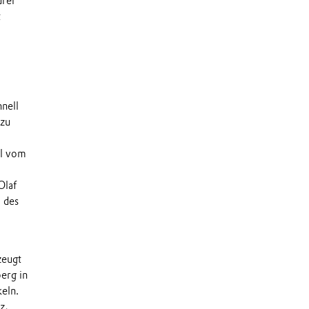
drei
t
nell
 zu
hl vom
Olaf
. des
zeugt
erg in
eln.
z,