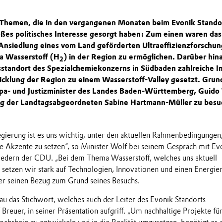
 Themen, die in den vergangenen Monaten beim Evonik Standor
oßes politisches Interesse gesorgt haben: Zum einen waren das
Ansiedlung eines vom Land geförderten Ultraeffizienzforschun
 Wasserstoff (H
) in der Region zu ermöglichen. Darüber hin
2
sstandort des Spezialchemiekonzerns in Südbaden zahlreiche I
icklung der Region zu einem Wasserstoff-Valley gesetzt. Grun
pa- und Justizminister des Landes Baden-Württemberg, Guido
ng der Landtagsabgeordneten Sabine Hartmann-Müller zu besu
egierung ist es uns wichtig, unter den aktuellen Rahmenbedingungen
e Akzente zu setzen“, so Minister Wolf bei seinem Gespräch mit Ev
iedern der CDU. „Bei dem Thema Wasserstoff, welches uns aktuell
, setzen wir stark auf Technologien, Innovationen und einen Energie
ter seinen Bezug zum Grund seines Besuchs.
u das Stichwort, welches auch der Leiter des Evonik Standorts
 Breuer, in seiner Präsentation aufgriff. „Um nachhaltige Projekte für