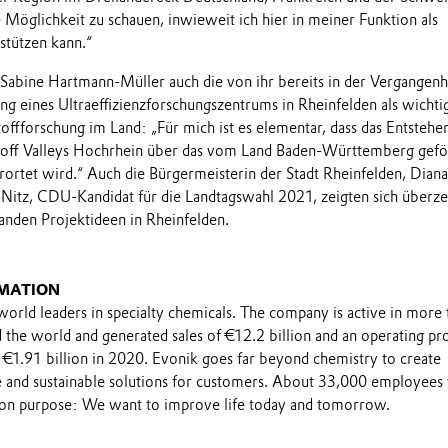
e Möglichkeit zu schauen, inwieweit ich hier in meiner Funktion als
stützen kann.“
 Sabine Hartmann-Müller auch die von ihr bereits in der Vergangenh
ng eines Ultraeffizienzforschungszentrums in Rheinfelden als wichti
offforschung im Land: „Für mich ist es elementar, dass das Entstehe
toff Valleys Hochrhein über das vom Land Baden-Württemberg gefö
erortet wird.“ Auch die Bürgermeisterin der Stadt Rheinfelden, Diana
 Nitz, CDU-Kandidat für die Landtagswahl 2021, zeigten sich überz
anden Projektideen in Rheinfelden.
MATION
world leaders in specialty chemicals. The company is active in more 
the world and generated sales of €12.2 billion and an operating pro
 €1.91 billion in 2020. Evonik goes far beyond chemistry to create
le and sustainable solutions for customers. About 33,000 employee
on purpose: We want to improve life today and tomorrow.