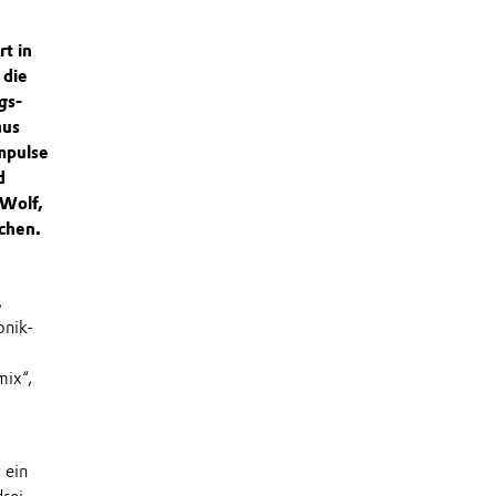
t in
 die
gs-
aus
mpulse
d
 Wolf,
chen.
,
onik-
mix“,
 ein