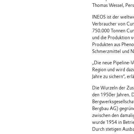
Thomas Wessel, Pers
INEOS ist der weltw
Verbraucher von Cumo
750.000 Tonnen Cumol
und die Produktion vo
Produkten aus Phenol
Schmerzmittel und Ny
„Die neue Pipeline-Ve
Region und wird dazu
Jahre zu sichern“, e
Die Wurzeln der Zus
den 1950er Jahren.
Bergwerksgesellsch
Bergbau AG) gegründ
zwischen den damali
wurde 1954 in Betri
Durch stetigen Ausba