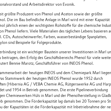
onalvorstand und Arbeitsdirektor von Evonik.
eit größte Produzent von Phenol und Aceton sowie der größte
l. Die im Bau befindliche Anlage in Marl wird mit einer Kapazität
 jährlich einen der wichtigsten Rohstoffe für die chemische Indust
n Phenol liefern. Viele Materialien des täglichen Lebens basieren a
. CDs, Autoscheinwerfer, Farben, wasserbeständige Spanplatten,
lon sind Beispiele für Folgeprodukte.
rbindung ist ein wichtiger Baustein unserer Investitionen in Marl u
 beitragen, den Erfolg des Geschäftsbereichs Phenol für viele weite
rläutert Bennie Marotz, Geschäftsführer von INEOS Phenol.
ammenarbeit der heutigen INEOS und dem Chemiepark Marl liegen
 Das Stammwerk der heutigen INEOS Phenol wurde 1952 durch
aften (Hibernia AG / VEBA Chemie AG, Rütgerswerke AG und Har
et und 1954 in Betrieb genommen. Die erste Pipelineverbindung
gen Chemiewerken Hüls in Marl und der Phenolherstellung in Glad
eb genommen. Die Förderkapazität lag damals bei 20 Tonnen pro St
u der Kapazitäten ist die Förderkapazität mit Inbetriebnahme der n