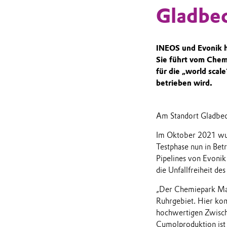
Gladbec
INEOS und Evonik h
Sie führt vom Chemi
für die „world sca
betrieben wird.
Am Standort Gladbec
Im Oktober 2021 wurd
Testphase nun in Bet
Pipelines von Evonik
die Unfallfreiheit de
„Der Chemiepark Marl
Ruhrgebiet. Hier ko
hochwertigen Zwisch
Cumolproduktion ist 