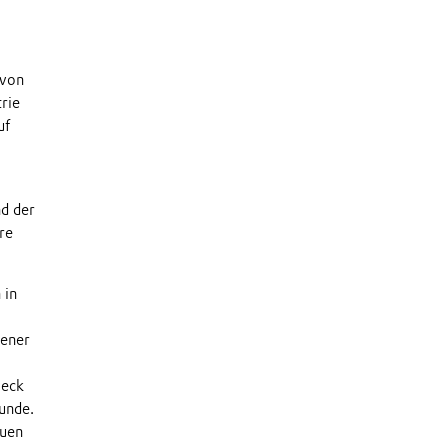
 von
rie
uf
nd der
re
 in
pener
beck
unde.
euen