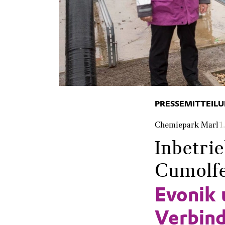
EOS) und
rnd Vendt
tandortleiter
emiepark
rl).
PRESSEMITTEIL
Chemiepark Marl
1
Inbetri
Cumolfe
Evonik 
Verbind