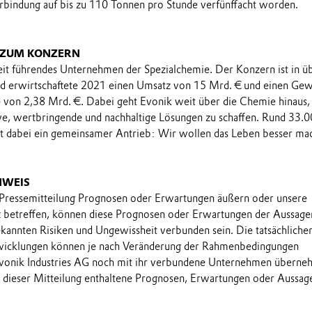
rbindung auf bis zu 110 Tonnen pro Stunde verfünffacht worden.
 ZUM KONZERN
eit führendes Unternehmen der Spezialchemie. Der Konzern ist in ü
nd erwirtschaftete 2021 einen Umsatz von 15 Mrd. € und einen Ge
) von 2,38 Mrd. €. Dabei geht Evonik weit über die Chemie hinaus
ve, wertbringende und nachhaltige Lösungen zu schaffen. Rund 33.
et dabei ein gemeinsamer Antrieb: Wir wollen das Leben besser ma
NWEIS
 Pressemitteilung Prognosen oder Erwartungen äußern oder unsere
t betreffen, können diese Prognosen oder Erwartungen der Aussage
annten Risiken und Ungewissheit verbunden sein. Die tatsächliche
wicklungen können je nach Veränderung der Rahmenbedingungen
onik Industries AG noch mit ihr verbundene Unternehmen übern
in dieser Mitteilung enthaltene Prognosen, Erwartungen oder Aussag