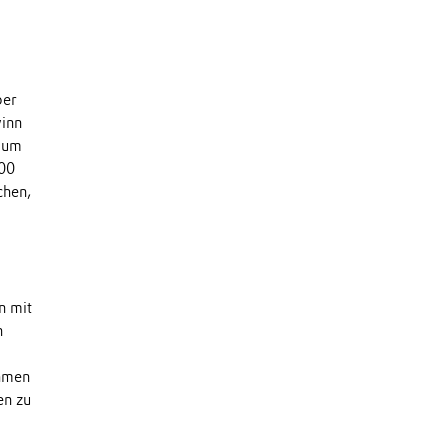
ber
winn
, um
000
chen,
n mit
n
ehmen
en zu