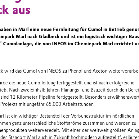
k aus
aben in Marl eine neue Fernleitung für Cumol in Betrieb gen
epark Marl nach Gladbeck und ist ein logistisch wichtiger Baus
le“ Cumolanlage, die von INEOS im Chemiepark Marl errichtet u
k wird das Cumol von INEOS zu Phenol und Aceton weiterverarbei
e die neue Cumolleitung fertiggestellt und ist nach erfolgreicher
rieb. Nach zweieinhalb Jahren Planungs- und Bauzeit durch den Bere
 sind 12 Kilometer Pipeline fertiggestellt. Besonders erwähnenswert
s Projekts mit ungefähr 65.000 Arbeitsstunden.
 ist ein wichtiger Bestandteil der Verbundstruktur im nördlichen
mmen ganz unterschiedliche Stoffströme zusammen und werden zu
enprodukten weiterveredelt. Mit einer der weltweit größten Anlag
der Standort Marl auch in Zukunft hochmodern aufgestellt“, erläuter