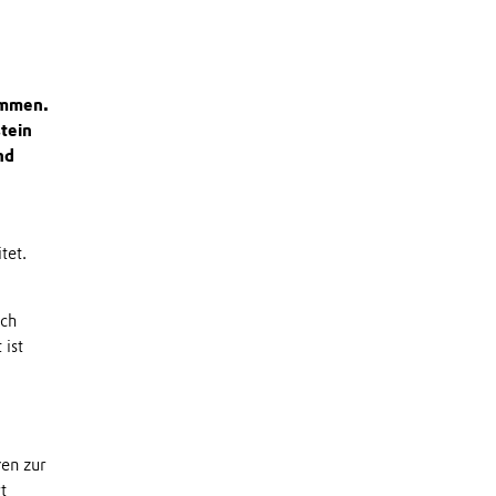
ommen.
tein
nd
tet.
ich
 ist
en zur
t