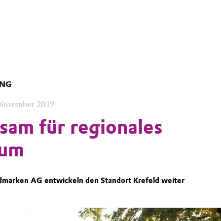
UNG
 November 2019
am für regionales
tum
dmarken AG entwickeln den Standort Krefeld weiter