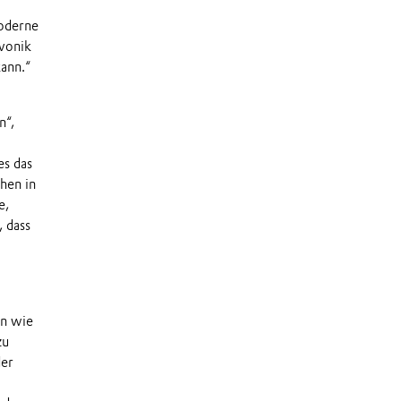
oderne
Evonik
ann.“
n“,
es das
ehen in
e,
, dass
en wie
zu
der