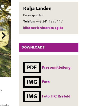
Kolja Linden
Pressesprecher
Telefon:
+49 241 1895 117
klinden@landmarken-ag.de
DOWNLOADS
PDF
Pressemitteilung
IMG
Foto
Machbarkeitsstudie: So könnte der künftige Innovatio
r,
Krefeld aussehen. Visualisierung: ASTOC Architects a
IMG
Foto ITC Krefeld
chule