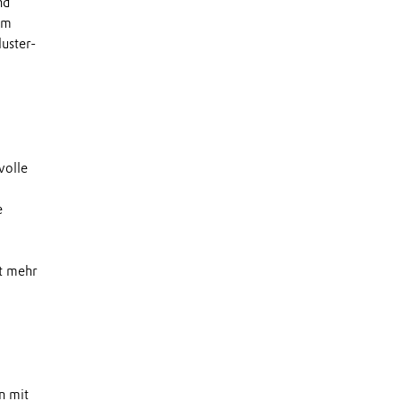
nd
em
uster-
volle
e
it mehr
n mit