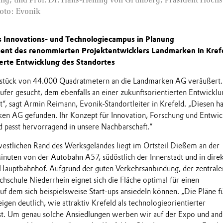
Foto: Evonik
s Innovations- und Technologiecampus in Planung
ent des renommierten Projektentwicklers Landmarken in Kref
erte Entwicklung des Standortes
dstück von 44.000 Quadratmetern an die Landmarken AG veräußert.
fer gesucht, dem ebenfalls an einer zukunftsorientierten Entwicklu
st“, sagt Armin Reimann, Evonik-Standortleiter in Krefeld. „Diesen h
en AG gefunden. Ihr Konzept für Innovation, Forschung und Entwic
d passt hervorragend in unsere Nachbarschaft.“
stlichen Rand des Werksgeländes liegt im Ortsteil Dießem an der
nuten von der Autobahn A57, südöstlich der Innenstadt und in dire
Hauptbahnhof. Aufgrund der guten Verkehrsanbindung, der zentrale
hschule Niederrhein eignet sich die Fläche optimal für einen
uf dem sich beispielsweise Start-ups ansiedeln können. „Die Pläne f
gen deutlich, wie attraktiv Krefeld als technologieorientierter
ist. Um genau solche Ansiedlungen werben wir auf der Expo und an