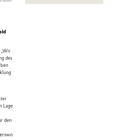
eld
 „Wir
ng des
aben
klung
kter
n Lage
ür den
derswo