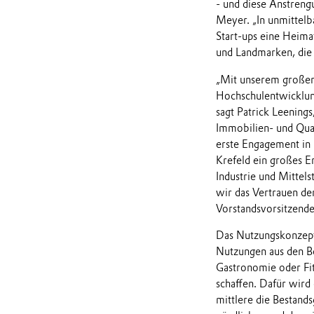
- und diese Anstreng
Meyer. „In unmittel
Start-ups eine Heima
und Landmarken, die 
„Mit unserem großen
Hochschulentwicklung
sagt Patrick Leening
Immobilien- und Quar
erste Engagement in K
Krefeld ein großes E
Industrie und Mittel
wir das Vertrauen de
Vorstandsvorsitzend
Das Nutzungskonzept
Nutzungen aus den B
Gastronomie oder Fitn
schaffen. Dafür wird 
mittlere die Bestand