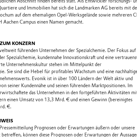
dlichen Abschnitt finden bereits statt. Als Entwickler forschungs- u
Quartiere und Immobilien hat sich die Landmarken AG bereits mit d
Bochum auf dem ehemaligen Opel-Werksgelände sowie mehreren Cl
H Aachen Campus einen Namen gemacht.
 ZUM KONZERN
 weltweit führenden Unternehmen der Spezialchemie. Der Fokus auf
 der Spezialchemie, kundennahe Innovationskraft und eine vertrauens
rte Unternehmenskultur stehen im Mittelpunkt der
e. Sie sind die Hebel für profitables Wachstum und eine nachhaltig
nehmenswerts. Evonik ist in über 100 Ländern der Welt aktiv und
 von seiner Kundennähe und seinen führenden Marktpositionen. Im
rwirtschaftete das Unternehmen in den fortgeführten Aktivitäten m
ern einen Umsatz von 13,3 Mrd. € und einen Gewinn (bereinigtes
d. €.
NWEIS
 Pressemitteilung Prognosen oder Erwartungen äußern oder unsere
t betreffen, können diese Prognosen oder Erwartungen der Aussage