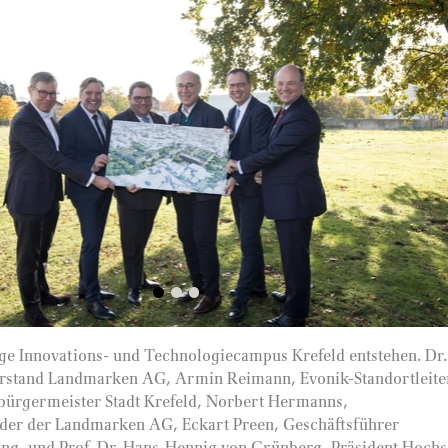
ige Innovations- und Technologiecampus Krefeld entstehen. Dr.
rstand Landmarken AG, Armin Reimann, Evonik-Standortleite
ürgermeister Stadt Krefeld, Norbert Hermanns,
der der Landmarken AG, Eckart Preen, Geschäftsführer
ng, und Prof. Dr. Hans-Hennig von Grünberg, Präsident Hochs