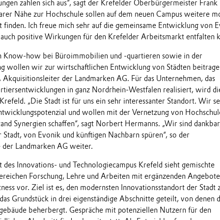
ungen zahlen sich aus“, sagt der Krefelder Oberbürgermeister Frank
barer Nähe zur Hochschule sollen auf dem neuen Campus weitere m
t finden. Ich freue mich sehr auf die gemeinsame Entwicklung von 
auch positive Wirkungen für den Krefelder Arbeitsmarkt entfalten k
 Know-how bei Büroimmobilien und -quartieren sowie in der
 wollen wir zur wirtschaftlichen Entwicklung von Städten beitrage
s, Akquisitionsleiter der Landmarken AG. Für das Unternehmen, das
tiersentwicklungen in ganz Nordrhein-Westfalen realisiert, wird di
refeld. „Die Stadt ist für uns ein sehr interessanter Standort. Wir s
ntwicklungspotenzial und wollen mit der Vernetzung von Hochschul
stand Synergien schaffen“, sagt Norbert Hermanns. „Wir sind dankbar
r Stadt, von Evonik und künftigen Nachbarn spüren“, so der
e der Landmarken AG weiter.
 des Innovations- und Technologiecampus Krefeld sieht gemischte
ereichen Forschung, Lehre und Arbeiten mit ergänzenden Angebot
ess vor. Ziel ist es, den modernsten Innovationsstandort der Stadt 
das Grundstück in drei eigenständige Abschnitte geteilt, von denen 
sgebäude beherbergt. Gespräche mit potenziellen Nutzern für den