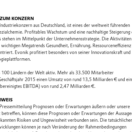
 ZUM KONZERN
 Industriekonzern aus Deutschland, ist eines der weltweit führenden
ialchemie. Profitables Wachstum und eine nachhaltige Steigerung 
stehen im Mittelpunkt der Unternehmensstrategie. Die Aktivitäten
e wichtigen Megatrends Gesundheit, Ernährung, Ressourceneffizienz
triert. Evonik profitiert besonders von seiner Innovationskraft und
ogieplattformen.
ls 100 Ländern der Welt aktiv. Mehr als 33.500 Mitarbeiter
Geschäftsjahr 2015 einen Umsatz von rund 13,5 Milliarden € und ein
(bereinigtes EBITDA) von rund 2,47 Milliarden €.
NWEIS
 Pressemitteilung Prognosen oder Erwartungen äußern oder unsere
t betreffen, können diese Prognosen oder Erwartungen der Aussage
annten Risiken und Ungewissheit verbunden sein. Die tatsächliche
wicklungen können je nach Veränderung der Rahmenbedingungen