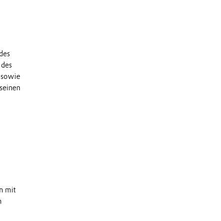
des
 des
 sowie
 seinen
n mit
n