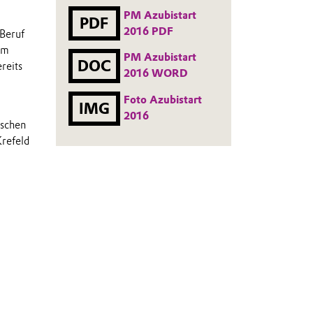
PM Azubistart
PDF
2016 PDF
 Beruf
em
PM Azubistart
DOC
reits
2016 WORD
Foto Azubistart
IMG
2016
ischen
Krefeld