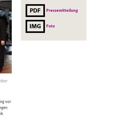
PDF
Pressemitteilung
IMG
Foto
iter
ung vor
ingen
ik