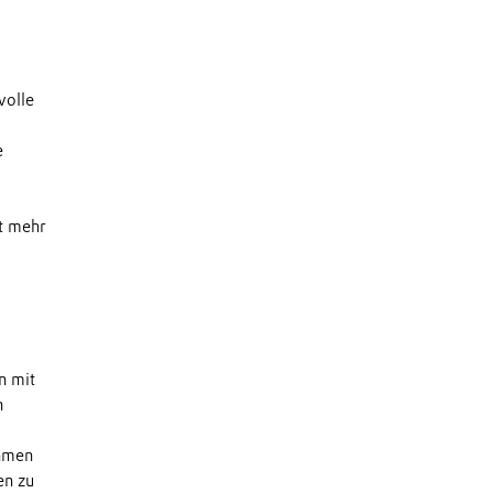
volle
e
it mehr
n mit
n
ehmen
en zu