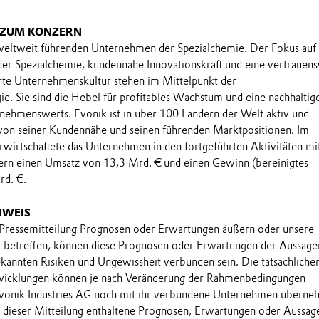
 ZUM KONZERN
 weltweit führenden Unternehmen der Spezialchemie. Der Fokus auf
 der Spezialchemie, kundennahe Innovationskraft und eine vertrauens
rte Unternehmenskultur stehen im Mittelpunkt der
e. Sie sind die Hebel für profitables Wachstum und eine nachhaltig
nehmenswerts. Evonik ist in über 100 Ländern der Welt aktiv und
 von seiner Kundennähe und seinen führenden Marktpositionen. Im
rwirtschaftete das Unternehmen in den fortgeführten Aktivitäten m
ern einen Umsatz von 13,3 Mrd. € und einen Gewinn (bereinigtes
d. €.
NWEIS
 Pressemitteilung Prognosen oder Erwartungen äußern oder unsere
t betreffen, können diese Prognosen oder Erwartungen der Aussage
annten Risiken und Ungewissheit verbunden sein. Die tatsächliche
wicklungen können je nach Veränderung der Rahmenbedingungen
onik Industries AG noch mit ihr verbundene Unternehmen übern
in dieser Mitteilung enthaltene Prognosen, Erwartungen oder Aussag