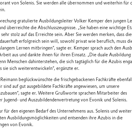
rant von Solenis. Sie werden alle übernommen und weiterhin für d
in.
rechung gratulierte Ausbildungsleiter Volker Kemper den jungen L
nd überreichte die Abschlusszeugnisse. „Sie haben eine wichtige E
sehr stolz auf das Erreichte sein. Aber Sie werden merken, dass dies
dauerhaft erfolgreich sein will, sowohl privat wie beruflich, muss di
nslangem Lernen mitbringen“, sagte er. Kemper sprach auch den Ausb
Arbeit aus und dankte ihnen für ihren Einsatz. „Die duale Ausbildung
enn Menschen dahinterstehen, die sich tagtäglich für die Azubis eng
s sie sich weiterentwickeln“, ergänzte er.
 Reimann beglückwünschte die frischgebackenen Fachkräfte ebenfall
ir sind auf gut ausgebildete Fachkräfte angewiesen, um unsere
szubauen“, sagte er. Weitere Grußworte sprachen Mitarbeiter des
er Jugend- und Auszubildendenvertretung von Evonik und Solenis.
nur für den eigenen Bedarf des Unternehmens aus. Solenis und weite
ten Ausbildungsmöglichkeiten und entsenden ihre Azubis in die
ungen von Evonik.