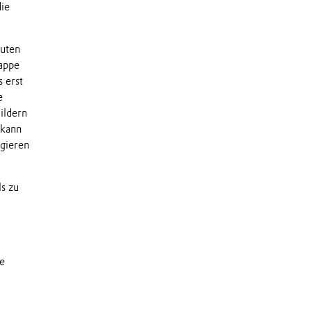
ie
euten
tappe
 erst
e
ildern
 kann
agieren
s zu
re