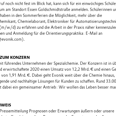
 noch nicht fest im Blick hat, kann sich für ein einwöchiges Schüle
kum am Standort Essen Goldschmidtstraße anmelden. Schülerinnen u
e haben in den Sommerferien die Möglichkeit, mehr über die
hemikant, Chemielaborant, Elektroniker für Automatisierungstechn
(m/w/d) zu erfahren und die Arbeit in der Praxis näher kennenzule
en und Anmeldung für die Orientierungspraktika: E-Mail an
@evonik.com).
 ZUM KONZERN
eit führendes Unternehmen der Spezialchemie. Der Konzern ist in ü
nd erwirtschaftete 2020 einen Umsatz von 12,2 Mrd. € und einen G
 von 1,91 Mrd. €. Dabei geht Evonik weit über die Chemie hinaus,
gende und nachhaltige Lösungen für Kunden zu schaffen. Rund 33.0
et dabei ein gemeinsamer Antrieb: Wir wollen das Leben besser ma
NWEIS
 Pressemitteilung Prognosen oder Erwartungen äußern oder unsere