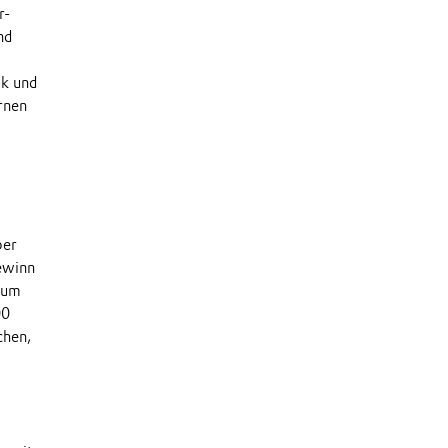
r-
nd
ik und
rnen
ber
ewinn
 um
00
chen,