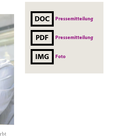
DOC
Pressemitteilung
PDF
Pressemitteilung
IMG
Foto
rbt