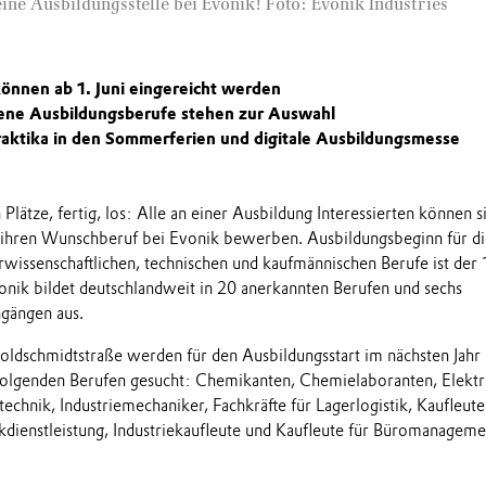
 eine Ausbildungsstelle bei Evonik! Foto: Evonik Industries
nnen ab 1. Juni eingereicht werden
dene Ausbildungsberufe stehen zur Auswahl
raktika in den Sommerferien und digitale Ausbildungsmesse
 Plätze, fertig, los: Alle an einer Ausbildung Interessierten können s
 ihren Wunschberuf bei Evonik bewerben. Ausbildungsbeginn für di
rwissenschaftlichen, technischen und kaufmännischen Berufe ist der 
ik bildet deutschlandweit in 20 anerkannten Berufen und sechs
gängen aus.
ldschmidtstraße werden für den Ausbildungsstart im nächsten Jahr
folgenden Berufen gesucht: Chemikanten, Chemielaboranten, Elektr
echnik, Industriemechaniker, Fachkräfte für Lagerlogistik, Kaufleute
ikdienstleistung, Industriekaufleute und Kaufleute für Büromanageme