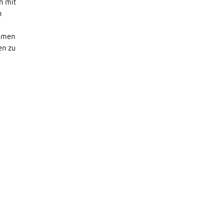
n mit
n
ehmen
en zu