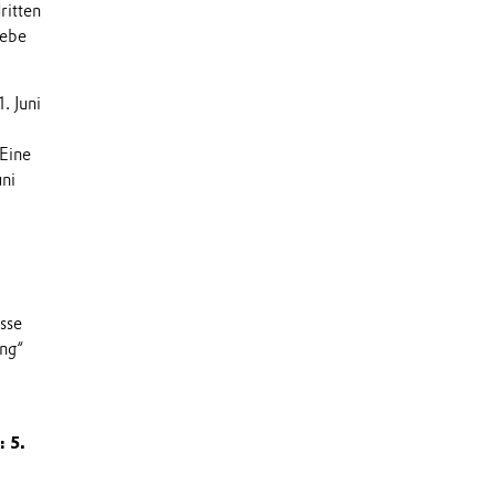
ritten
iebe
. Juni
Eine
uni
sse
ung“
: 5.