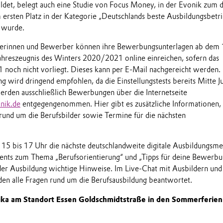
ldet, belegt auch eine Studie von Focus Money, in der Evonik zum d
 ersten Platz in der Kategorie „Deutschlands beste Ausbildungsbetr
 wurde.
berinnen und Bewerber können ihre Bewerbungsunterlagen ab dem 1
hreszeugnis des Winters 2020/2021 online einreichen, sofern das
och nicht vorliegt. Dieses kann per E-Mail nachgereicht werden. 
g wird dringend empfohlen, da die Einstellungstests bereits Mitte J
rden ausschließlich Bewerbungen über die Internetseite
nik.de
entgegengenommen. Hier gibt es zusätzliche Informationen,
rund um die Berufsbilder sowie Termine für die nächsten
n 15 bis 17 Uhr die nächste deutschlandweite digitale Ausbildungsme
Events zum Thema „Berufsorientierung“ und „Tipps für deine Bewerb
er Ausbildung wichtige Hinweise. Im Live-Chat mit Ausbildern und
en alle Fragen rund um die Berufsausbildung beantwortet.
ika am Standort Essen Goldschmidtstraße in den Sommerferien