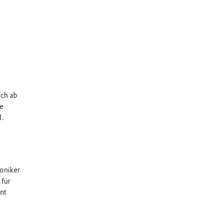
ich ab
e
1.
oniker
 für
nt