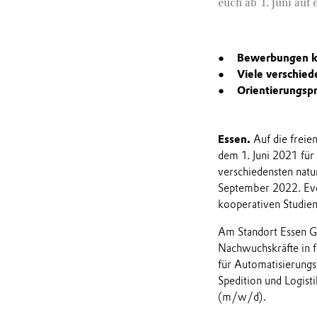
euch ab 1. Juni auf
Bewerbungen kö
Viele verschie
Orientierungsp
Essen.
Auf die freien
dem 1. Juni 2021 für
verschiedensten natu
September 2022. Evon
kooperativen Studien
Am Standort Essen Go
Nachwuchskräfte in 
für Automatisierungst
Spedition und Logist
(m/w/d).