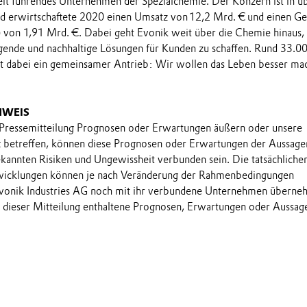
eit führendes Unternehmen der Spezialchemie. Der Konzern ist in ü
nd erwirtschaftete 2020 einen Umsatz von 12,2 Mrd. € und einen G
 von 1,91 Mrd. €. Dabei geht Evonik weit über die Chemie hinaus,
gende und nachhaltige Lösungen für Kunden zu schaffen. Rund 33.0
et dabei ein gemeinsamer Antrieb: Wir wollen das Leben besser ma
NWEIS
 Pressemitteilung Prognosen oder Erwartungen äußern oder unsere
t betreffen, können diese Prognosen oder Erwartungen der Aussage
annten Risiken und Ungewissheit verbunden sein. Die tatsächliche
wicklungen können je nach Veränderung der Rahmenbedingungen
onik Industries AG noch mit ihr verbundene Unternehmen übern
in dieser Mitteilung enthaltene Prognosen, Erwartungen oder Aussag