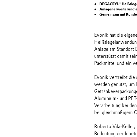
DEGACRYL® Heißsiegel
Anlagenerweiterung e
Gemeinsam mit Kunden
Evonik hat die eigen
Heißsiegelanwendunge
Anlage am Standort 
unterstützt damit se
Packmittel und ein v
Evonik vertreibt di
werden genutzt, um H
Getränkeverpackungen
Aluminium- und PET-D
Verarbeitung bei den
bei gleichmäßigem Ö
Roberto Vila-Keller, 
Bedeutung der Inbetri