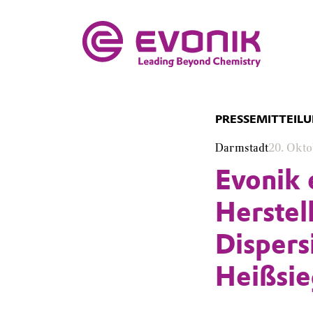
PRESSEMITTEIL
Darmstadt
20. Okto
Evonik 
Herstel
Dispers
Heißsi