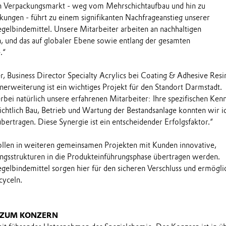
n Verpackungsmarkt - weg vom Mehrschichtaufbau und hin zu
ngen - führt zu einem signifikanten Nachfrageanstieg unserer
lbindemittel. Unsere Mitarbeiter arbeiten an nachhaltigen
 und das auf globaler Ebene sowie entlang der gesamten
.“
, Business Director Specialty Acrylics bei Coating & Adhesive Resi
nerweiterung ist ein wichtiges Projekt für den Standort Darmstadt.
rbei natürlich unsere erfahrenen Mitarbeiter: Ihre spezifischen Kenn
ichtlich Bau, Betrieb und Wartung der Bestandsanlage konnten wir i
bertragen. Diese Synergie ist ein entscheidender Erfolgsfaktor.“
sollen in weiteren gemeinsamen Projekten mit Kunden innovative,
ngsstrukturen in die Produkteinführungsphase übertragen werden.
lbindemittel sorgen hier für den sicheren Verschluss und ermögli
cyceln.
 ZUM KONZERN