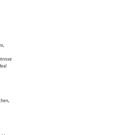
ns,
tnisse
deal
chen,