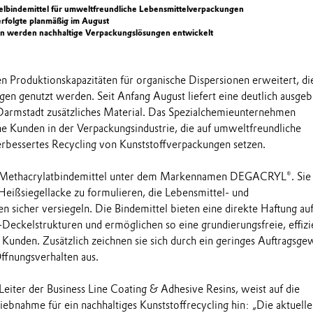
bindemittel für umweltfreundliche Lebensmittelverpackungen
rfolgte planmäßig im August
 werden nachhaltige Verpackungslösungen entwickelt
en Produktionskapazitäten für organische Dispersionen erweitert, die
n genutzt werden. Seit Anfang August liefert eine deutlich ausgeb
Darmstadt zusätzliches Material. Das Spezialchemieunternehmen
ine Kunden in der Verpackungsindustrie, die auf umweltfreundliche
erbessertes Recycling von Kunststoffverpackungen setzen.
e Methacrylatbindemittel unter dem Markennamen DEGACRYL®. Sie
eißsiegellacke zu formulieren, die Lebensmittel- und
 sicher versiegeln. Die Bindemittel bieten eine direkte Haftung au
eckelstrukturen und ermöglichen so eine grundierungsfreie, effizi
 Kunden. Zusätzlich zeichnen sie sich durch ein geringes Auftragsge
ffnungsverhalten aus.
Leiter der Business Line Coating & Adhesive Resins, weist auf die
ebnahme für ein nachhaltiges Kunststoffrecycling hin: „Die aktuelle