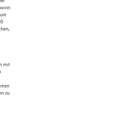
ber
ewinn
 um
00
chen,
n mit
n
ehmen
en zu