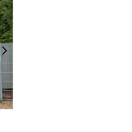
Die 2.000 Euro-Spende der Evonik-Azubis kommt dem 
Arbeiter-Samariter-Bundes in Wiesbaden zu Gute. Foto: