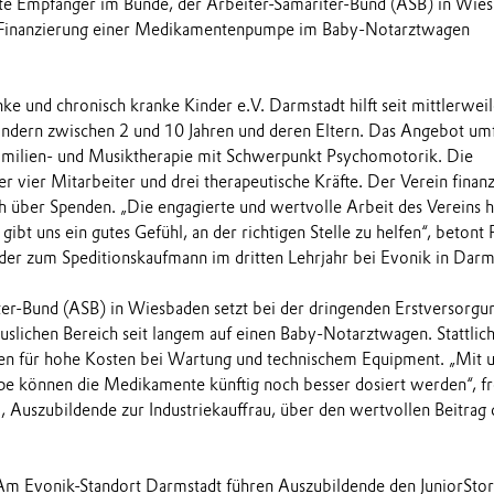
tte Empfänger im Bunde, der Arbeiter-Samariter-Bund (ASB) in Wie
 Finanzierung einer Medikamentenpumpe im Baby-Notarztwagen
ke und chronisch kranke Kinder e.V. Darmstadt hilft seit mittlerwei
indern zwischen 2 und 10 Jahren und deren Eltern. Das Angebot umf
amilien- und Musiktherapie mit Schwerpunkt Psychomotorik. Die
r vier Mitarbeiter und drei therapeutische Kräfte. Der Verein finanz
ich über Spenden. „Die engagierte und wertvolle Arbeit des Vereins h
gibt uns ein gutes Gefühl, an der richtigen Stelle zu helfen“, betont
der zum Speditionskaufmann im dritten Lehrjahr bei Evonik in Darm
er-Bund (ASB) in Wiesbaden setzt bei der dringenden Erstversorgu
lichen Bereich seit langem auf einen Baby-Notarztwagen. Stattlic
gen für hohe Kosten bei Wartung und technischem Equipment. „Mit 
e können die Medikamente künftig noch besser dosiert werden“, fr
, Auszubildende zur Industriekauffrau, über den wertvollen Beitrag 
m Evonik-Standort Darmstadt führen Auszubildende den JuniorStor