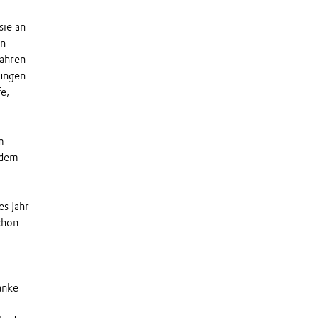
sie an
on
Jahren
ungen
e,
m
 dem
es Jahr
chon
anke