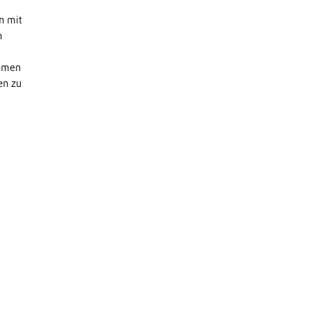
n mit
n
ehmen
en zu