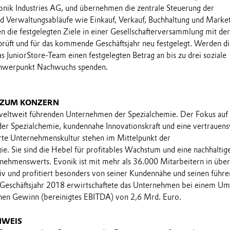
onik Industries AG, und übernehmen die zentrale Steuerung der
d Verwaltungsabläufe wie Einkauf, Verkauf, Buchhaltung und Market
n die festgelegten Ziele in einer Gesellschafterversammlung mit der
prüft und für das kommende Geschäftsjahr neu festgelegt. Werden d
das JuniorStore-Team einen festgelegten Betrag an bis zu drei soziale
chwerpunkt Nachwuchs spenden.
 ZUM KONZERN
 weltweit führenden Unternehmen der Spezialchemie. Der Fokus auf
 der Spezialchemie, kundennahe Innovationskraft und eine vertrauens
rte Unternehmenskultur stehen im Mittelpunkt der
e. Sie sind die Hebel für profitables Wachstum und eine nachhaltig
nehmenswerts. Evonik ist mit mehr als 36.000 Mitarbeitern in übe
iv und profitiert besonders von seiner Kundennähe und seinen führ
 Geschäftsjahr 2018 erwirtschaftete das Unternehmen bei einem Um
nen Gewinn (bereinigtes EBITDA) von 2,6 Mrd. Euro.
NWEIS