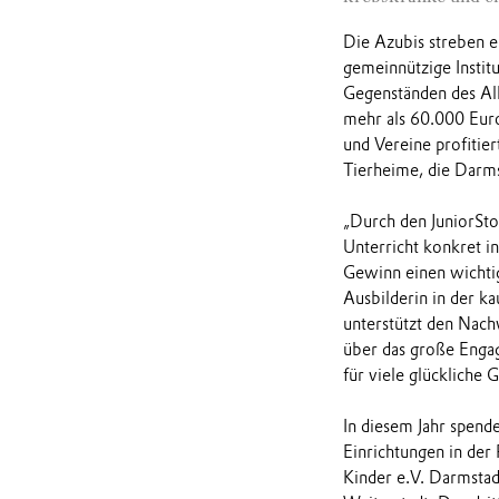
Die Azubis streben e
gemeinnützige Insti
Gegenständen des All
mehr als 60.000 Eu
und Vereine profitier
Tierheime, die Darms
„Durch den JuniorSto
Unterricht konkret i
Gewinn einen wichtig
Ausbilderin in der k
unterstützt den Nachw
über das große Enga
für viele glückliche 
In diesem Jahr spend
Einrichtungen in der
Kinder e.V. Darmstad