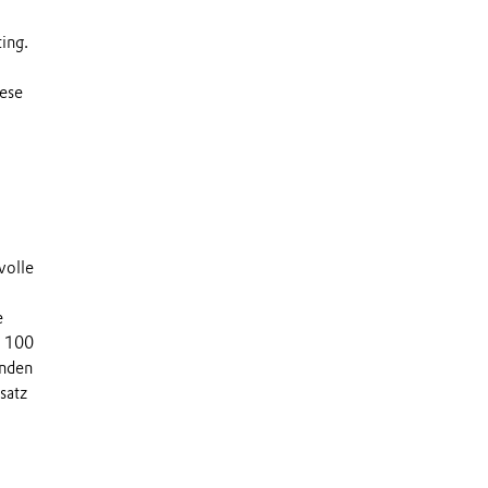
ing.
iese
volle
e
r 100
enden
satz