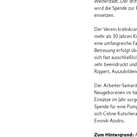
Weiterstadt. Der dri
wird die Spende zur
einsetzen.
Der Verein krebskran
mehr als 30 Jahren K
eine umfangreiche F
Betreuung erfolgt übe
sich fast ausschließl
sehr beeindruckt und 
Rippert, Auszubilden
Der Arbeiter-Samarit
Neugeborenen im häus
Einsätze im Jahr sor
Spende für eine Pump
sich Celine Kutschera
Evonik-Azubis.
Zum Hintergrund:
A