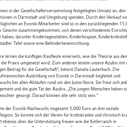
inen in der Gesellschafterversammlung festgelegten Umsatz an, den 
tutionen in Darmstadt und Umgebung spenden. Durch den Verkauf v
täglichen an Evonik-Mitarbeiter sind so in den zurückliegenden 15 
ro Gewinn zusammengekommen, von denen verschiedenste Einricht
t haben, darunter Kindertagesstätten, Kinderhospize, Kinderkrebshilf
tädter Tafel sowie eine Behinderteneinrichtung.
re lernen die künftigen Kaufleute einerseits, wie die Theorie aus de
n die Praxis umgesetzt wird. Zum anderen leisten unsere Azubis mit
en Beitrag für die Gesellschaft“, betont Daniela Lauterbach. Die
aufmännischen Ausbildung von Evonik in Darmstadt begleitet und
uchs bei allen Abläufen rund um den JuniorStore. Sie freut sich jed
gement und die gute Tat der Azubis. „Die jungen Menschen haben s
Gesichter gesorgt. Darauf können alle sehr stolz sein.“
ete der Evonik-Nachwuchs insgesamt 5.000 Euro an drei soziale
 Region. So konnte sich der Verein für krebskranke und chronisch kr
t ebenso über die Unterstützung freuen wie die Kellerranch in