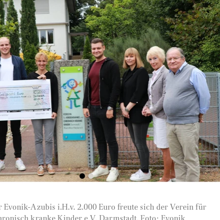
 Evonik-Azubis i.H.v. 2.000 Euro freute sich der Verein für
ronisch kranke Kinder e.V. Darmstadt. Foto: Evonik