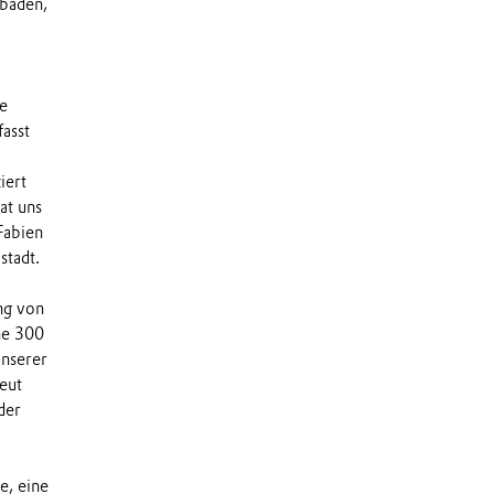
sbaden,
le
asst
iert
at uns
 Fabien
stadt.
ng von
he 300
unserer
eut
der
e, eine