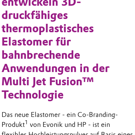
entwickeln 3D-
druckfähiges
thermoplastisches
Elastomer für
bahnbrechende
Anwendungen in der
Multi Jet Fusion™
Technologie
Das neue Elastomer - ein Co-Branding-
1
Produkt
von Evonik und HP - ist ein
flexibles Hochleistungspulver auf Basis eines