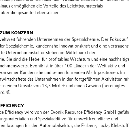
hinaus ermöglichen die Vorteile des Leichtbaumaterials
 über die gesamte Lebensdauer.
 ZUM KONZERN
 weltweit führenden Unternehmen der Spezialchemie. Der Fokus auf
 der Spezialchemie, kundennahe Innovationskraft und eine vertrauens
rte Unternehmenskultur stehen im Mittelpunkt der
e. Sie sind die Hebel für profitables Wachstum und eine nachhaltig
nehmenswerts. Evonik ist in über 100 Ländern der Welt aktiv und
 von seiner Kundennähe und seinen führenden Marktpositionen. Im
rwirtschaftete das Unternehmen in den fortgeführten Aktivitäten m
ern einen Umsatz von 13,3 Mrd. € und einen Gewinn (bereinigtes
d. €.
FFICIENCY
e Efficiency wird von der Evonik Resource Efficiency GmbH gefüh
ungsmaterialien und Spezialadditive für umweltfreundliche und
stemlösungen für den Automobilsektor, die Farben-, Lack-, Klebstoff