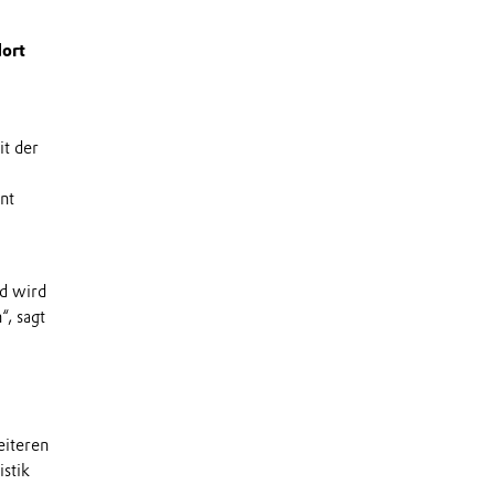
ort
it der
nt
d wird
“, sagt
eiteren
istik