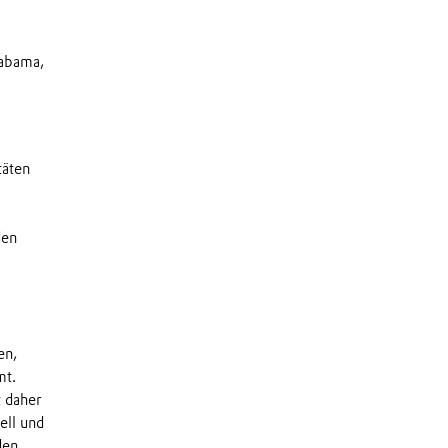
labama,
täten
den
en,
mt.
 daher
ell und
den