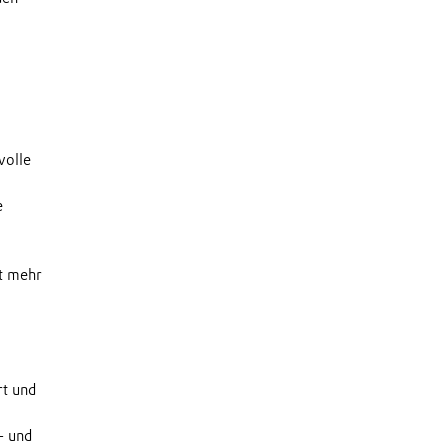
volle
e
it mehr
rt und
- und