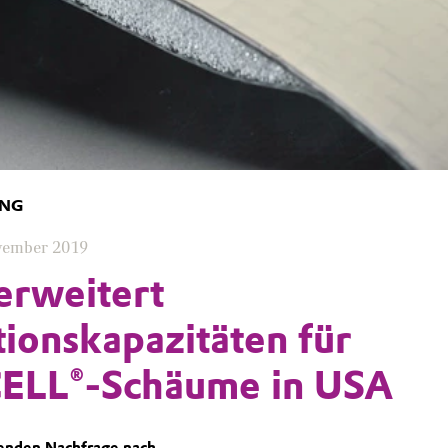
UNG
vember 2019
erweitert
ionskapazitäten für
LL®-Schäume in USA
genden Nachfrage nach