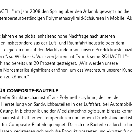
CELL® im Jahr 2008 den Sprung über den Atlantik gewagt und die
temperaturbeständigen Polymethacrylimid-Schäumen in Mobile, A
t Jahren eine global anhaltend hohe Nachfrage nach unseren
en insbesondere aus der Luft- und Raumfahrtindustrie oder dem
r reagieren nun auf den Markt, indem wir unsere Produktionskapazi
ern“, so Walkosak. Vor zwei Jahren hat Evonik seine ROHACELL®-
hland bereits um 20 Prozent gesteigert. „Wir werden unsere
 in Nordamerika signifikant erhöhen, um das Wachstum unserer Kun
en zu können.“
ÜR COMPOSITE-BAUTEILE
eifer Strukturschaumstoff aus Polymethacrylimid, der bei der
 Herstellung von Sandwichbauteilen in der Luftfahrt, bei Automobil
srüstung, in Elektronik und der Medizintechnologie zum Einsatz kom
chaumstoff hält hohen Temperaturen und hohem Druck stand und ist
l für Composite-Bauteile geeignet. Da sich die Bauteile dadurch schn
 lassen, reduzieren sich auch die Produktionszeiten und –kosten für 