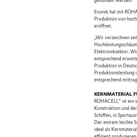
gebündelt werden.
Evonik hat mit ROHA
Produktion von hoch
eröffnet.
„Wir verzeichnen sei
Hochleistungsschäum
Elektroniksektor. Wi
entsprechend erweit
Produktion in Deutsc
Produktionsleistung
entsprechend mittrag
KERNMATERIAL F
ROHACELL® ist ein st
Konstruktion und der
Schiffen, in Sportau
Der extrem leichte S
ideal als Kernmateria
effizient produzieren