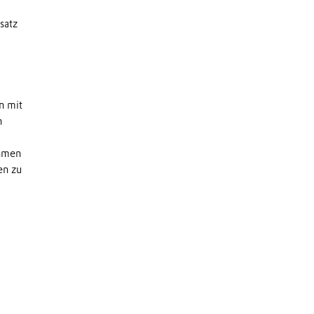
satz
n mit
n
ehmen
en zu