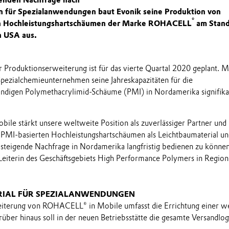
n für Spezialanwendungen baut Evonik seine Produktion von
®
en Hochleistungshartschäumen der Marke ROHACELL
am Stand
n USA aus.
r Produktionserweiterung ist für das vierte Quartal 2020 geplant. M
 Spezialchemieunternehmen seine Jahreskapazitäten für die
ndigen Polymethacrylimid-Schäume (PMI) in Nordamerika signifika
obile stärkt unsere weltweite Position als zuverlässiger Partner und
PMI-basierten Hochleistungshartschäumen als Leichtbaumaterial un
 steigende Nachfrage in Nordamerika langfristig bedienen zu können
Leiterin des Geschäftsgebiets High Performance Polymers in Region
RIAL FÜR SPEZIALANWENDUNGEN
iterung von ROHACELL® in Mobile umfasst die Errichtung einer w
über hinaus soll in der neuen Betriebsstätte die gesamte Versandlog