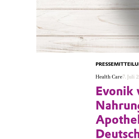
PRESSEMITTEIL
Health Care
7. Juli 
Evonik 
Nahrung
Apothek
Deutsc