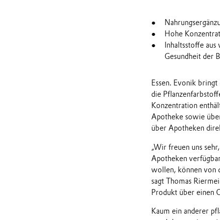
Nahrungsergänzu
Hohe Konzentrat
Inhaltsstoffe au
Gesundheit der B
Essen. Evonik bringt
die Pflanzenfarbstof
Konzentration enthäl
Apotheke sowie über 
über Apotheken dire
„Wir freuen uns sehr
Apotheken verfügbar 
wollen, können von 
sagt Thomas Riermeie
Produkt über einen O
Kaum ein anderer pfla