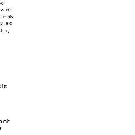
ber
ewinn
 um als
32.000
chen,
 ist
n mit
n