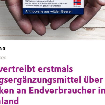
UNG
2020
vertreibt erstmals
sergänzungsmittel über
en an Endverbraucher i
hland