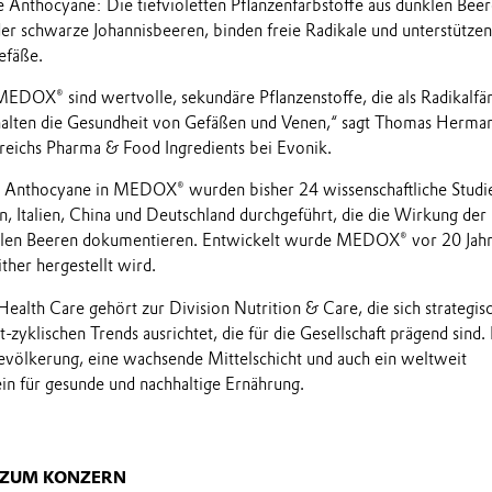
 Anthocyane: Die tiefvioletten Pflanzenfarbstoffe aus dunklen Beer
r schwarze Johannisbeeren, binden freie Radikale und unterstützen
efäße.
EDOX® sind wertvolle, sekundäre Pflanzenstoffe, die als Radikalfä
rhalten die Gesundheit von Gefäßen und Venen,“ sagt Thomas Herma
reichs Pharma & Food Ingredients bei Evonik.
 Anthocyane in MEDOX® wurden bisher 24 wissenschaftliche Studie
, Italien, China und Deutschland durchgeführt, die die Wirkung der
len Beeren dokumentieren. Entwickelt wurde MEDOX® vor 20 Jahr
her hergestellt wird.
ealth Care gehört zur Division Nutrition & Care, die sich strategis
ht-zyklischen Trends ausrichtet, die für die Gesellschaft prägend sind.
Bevölkerung, eine wachsende Mittelschicht und auch ein weltweit
in für gesunde und nachhaltige Ernährung.
 ZUM KONZERN