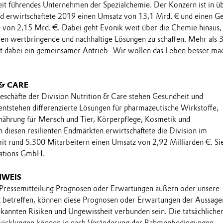
eit führendes Unternehmen der Spezialchemie. Der Konzern ist in ü
nd erwirtschaftete 2019 einen Umsatz von 13,1 Mrd. € und einen G
 von 2,15 Mrd. €. Dabei geht Evonik weit über die Chemie hinaus,
en wertbringende und nachhaltige Lösungen zu schaffen. Mehr als 
et dabei ein gemeinsamer Antrieb: Wir wollen das Leben besser ma
 & CARE
eschäfte der Division Nutrition & Care stehen Gesundheit und
 entstehen differenzierte Lösungen für pharmazeutische Wirkstoffe,
nährung für Mensch und Tier, Körperpflege, Kosmetik und
n diesen resilienten Endmärkten erwirtschaftete die Division im
it rund 5.300 Mitarbeitern einen Umsatz von 2,92 Milliarden €. Sie
rations GmbH.
NWEIS
 Pressemitteilung Prognosen oder Erwartungen äußern oder unsere
t betreffen, können diese Prognosen oder Erwartungen der Aussage
annten Risiken und Ungewissheit verbunden sein. Die tatsächliche
wicklungen können je nach Veränderung der Rahmenbedingungen