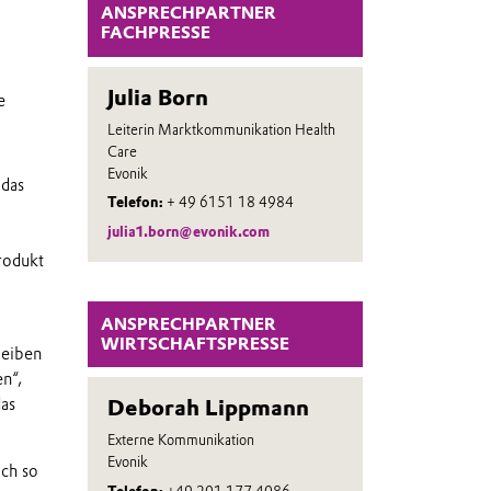
ANSPRECHPARTNER
FACHPRESSE
Julia Born
e
Leiterin Marktkommunikation Health
Care
Evonik
 das
Telefon:
+ 49 6151 18 4984
julia1.born@evonik.com
rodukt
ANSPRECHPARTNER
WIRTSCHAFTSPRESSE
leiben
n“,
Deborah Lippmann
das
Externe Kommunikation
Evonik
ich so