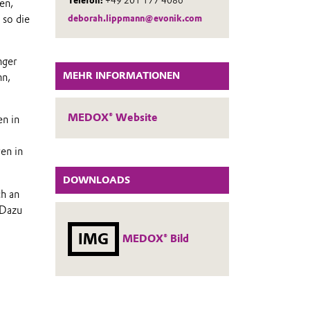
Telefon:
+49 201 177 4086
en,
 so die
deborah.lippmann@evonik.com
nger
MEHR INFORMATIONEN
nn,
MEDOX® Website
n in
en in
DOWNLOADS
ch an
 Dazu
IMG
MEDOX® Bild