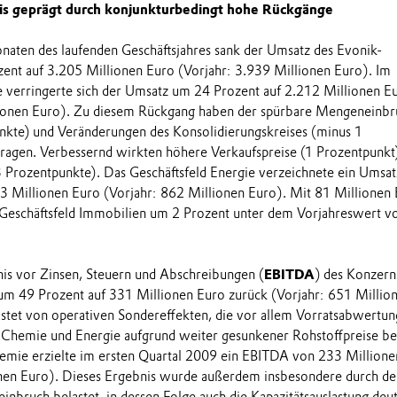
is geprägt durch konjunkturbedingt hohe Rückgänge
onaten des laufenden Geschäftsjahres sank der Umsatz des Evonik-
nt auf 3.205 Millionen Euro (Vorjahr: 3.939 Millionen Euro). Im
 verringerte sich der Umsatz um 24 Prozent auf 2.212 Millionen E
lionen Euro). Zu diesem Rückgang haben der spürbare Mengeneinbr
nkte) und Veränderungen des Konsolidierungskreises (minus 1
ragen. Verbessernd wirkten höhere Verkaufspreise (1 Prozentpunkt
 Prozentpunkte). Das Geschäftsfeld Energie verzeichnete ein Umsat
3 Millionen Euro (Vorjahr: 862 Millionen Euro). Mit 81 Millionen
 Geschäftsfeld Immobilien um 2 Prozent unter dem Vorjahreswert v
is vor Zinsen, Steuern und Abschreibungen (
EBITDA
) des Konzern
um 49 Prozent auf 331 Millionen Euro zurück (Vorjahr: 651 Millio
stet von operativen Sondereffekten, die vor allem Vorratsabwertun
 Chemie und Energie aufgrund weiter gesunkener Rohstoffpreise be
emie erzielte im ersten Quartal 2009 ein EBITDA von 233 Millione
onen Euro). Dieses Ergebnis wurde außerdem insbesondere durch de