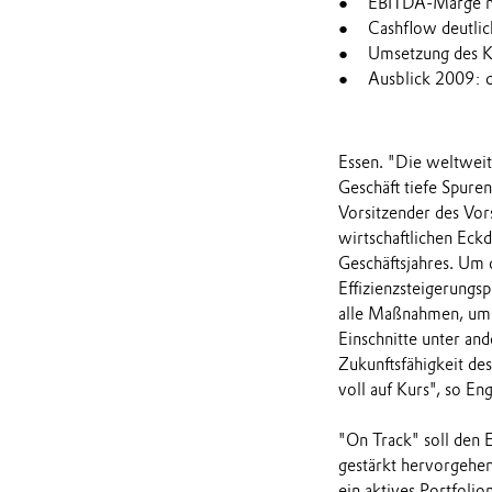
EBITDA-Marge mi
Cashflow deutlic
Umsetzung des K
Ausblick 2009: d
Essen. "Die weltweit
Geschäft tiefe Spuren
Vorsitzender des Vors
wirtschaftlichen Eck
Geschäftsjahres. Um 
Effizienzsteigerungs
alle Maßnahmen, um 
Einschnitte unter an
Zukunftsfähigkeit de
voll auf Kurs", so Eng
"On Track" soll den
gestärkt hervorgehe
ein aktives Portfol