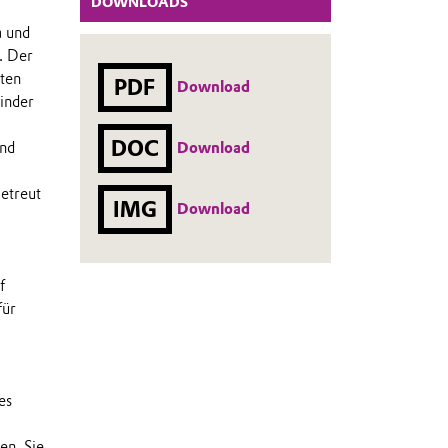
DOWNLOADS
a und
. Der
iten
PDF
Download
inder
DOC
Download
und
etreut
IMG
Download
f
für
es
en. Sie