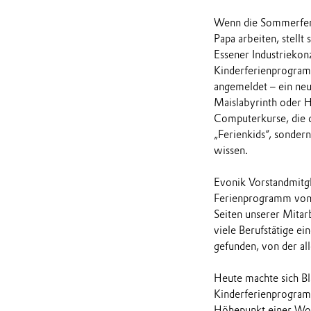
Wenn die Sommerferi
Papa arbeiten, stellt
Essener Industriekon
Kinderferienprogram
angemeldet – ein ne
Maislabyrinth oder 
Computerkurse, die d
„Ferienkids“, sonder
wissen.
Evonik Vorstandmitgli
Ferienprogramm von E
Seiten unserer Mitarb
viele Berufstätige e
gefunden, von der all
Heute machte sich Bl
Kinderferienprogramm
Höhepunkt einer Woch