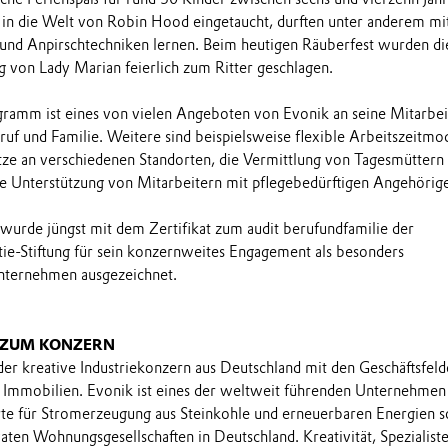
 in die Welt von Robin Hood eingetaucht, durften unter anderem mit
nd Anpirschtechniken lernen. Beim heutigen Räuberfest wurden di
g von Lady Marian feierlich zum Ritter geschlagen.
ramm ist eines von vielen Angeboten von Evonik an seine Mitarbei
uf und Familie. Weitere sind beispielsweise flexible Arbeitszeitmod
ze an verschiedenen Standorten, die Vermittlung von Tagesmüttern
ie Unterstützung von Mitarbeitern mit pflegebedürftigen Angehörig
urde jüngst mit dem Zertifikat zum audit berufundfamilie der
e-Stiftung für sein konzernweites Engagement als besonders
nternehmen ausgezeichnet.
 ZUM KONZERN
 der kreative Industriekonzern aus Deutschland mit den Geschäftsfel
Immobilien. Evonik ist eines der weltweit führenden Unternehmen 
rte für Stromerzeugung aus Steinkohle und erneuerbaren Energien 
aten Wohnungsgesellschaften in Deutschland. Kreativität, Spezialist