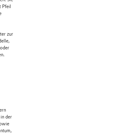
 Pfeil
e
ter zur
elle,
 oder
en.
dern
in der
sowie
entum,