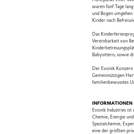
waren fünf Tage lang
und Bogen umgehen u
Kinder nach Befreiun
Das Kinderferienprog
Vereinbarkeit von Ber
Kinderbetreuungsplät
Babysittern, sowie d
Der Evonik Konzern w
Gemeinnützigen Herti
familienbewusstes U
INFORMATIONEN
Evonik Industries ist
Chemie, Energie und 
Spezialchemie, Expe
eine der größten priv