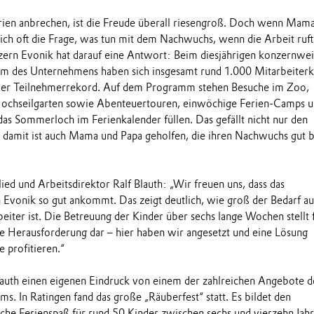
en anbrechen, ist die Freude überall riesengroß. Doch wenn Mam
 sich oft die Frage, was tun mit dem Nachwuchs, wenn die Arbeit ruft
zern Evonik hat darauf eine Antwort: Beim diesjährigen konzernwe
m des Unternehmens haben sich insgesamt rund 1.000 Mitarbeiterk
uer Teilnehmerrekord. Auf dem Programm stehen Besuche im Zoo,
Hochseilgarten sowie Abenteuertouren, einwöchige Ferien-Camps 
as Sommerloch im Ferienkalender füllen. Das gefällt nicht nur den
n damit ist auch Mama und Papa geholfen, die ihren Nachwuchs gut b
ed und Arbeitsdirektor Ralf Blauth: „Wir freuen uns, dass das
vonik so gut ankommt. Das zeigt deutlich, wie groß der Bedarf au
eiter ist. Die Betreuung der Kinder über sechs lange Wochen stellt 
ine Herausforderung dar – hier haben wir angesetzt und eine Lösung
e profitieren.“
auth einen eigenen Eindruck von einem der zahlreichen Angebote d
s. In Ratingen fand das große „Räuberfest“ statt. Es bildet den
e Ferienspaß für rund 50 Kinder zwischen sechs und vierzehn Jahr