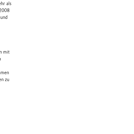
hr als
 2008
rund
n mit
n
ehmen
en zu