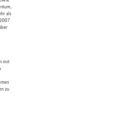
sowie
entum,
hr als
 2007
über
n mit
n
ehmen
en zu