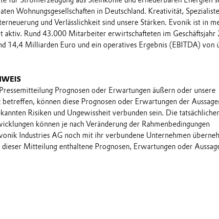
rte für Stromerzeugung aus Steinkohle und erneuerbaren Energien 
aten Wohnungsgesellschaften in Deutschland. Kreativität, Spezialist
terneuerung und Verlässlichkeit sind unsere Stärken. Evonik ist in me
 aktiv. Rund 43.000 Mitarbeiter erwirtschafteten im Geschäftsjahr
d 14,4 Milliarden Euro und ein operatives Ergebnis (EBITDA) von 
NWEIS
 Pressemitteilung Prognosen oder Erwartungen äußern oder unsere
t betreffen, können diese Prognosen oder Erwartungen der Aussage
annten Risiken und Ungewissheit verbunden sein. Die tatsächliche
wicklungen können je nach Veränderung der Rahmenbedingungen
onik Industries AG noch mit ihr verbundene Unternehmen übern
in dieser Mitteilung enthaltene Prognosen, Erwartungen oder Aussag