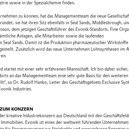
trie sowie in der Spezialchemie finden.
rnehmen zu können, hat das Managementteam die neue Gesellschaft
ündet; sie hat ihren Sitz ebenfalls in Seal Sands, Middlesbrough, u
anson, dem jetzigen Geschäftsführer des Evonik-Standorts. Fine Orga
mtliche Anlagen, alle Mitarbeiter sowie die laufenden
 in Seal Sands. Damit ist die Produktion pharmazeutischer Wirkstoffe
rgestellt. Zusätzlich wird das neue Unternehmen Lohnsynthesen im A
ren.
d startet mit einer sehr erfahrenen Mannschaft. Ich bin daher sicher,
dorts an das Managementteam eine sehr gute Basis für den weiteren
llt“, so Dr. Rudolf Hanko, Leiter des Geschäftsgebiets Exclusive Syn
onik Industries.
 ZUM KONZERN
 der kreative Industriekonzern aus Deutschland mit den Geschäftsfel
Immobilien. Evonik ist eines der weltweit führenden Unternehmen 