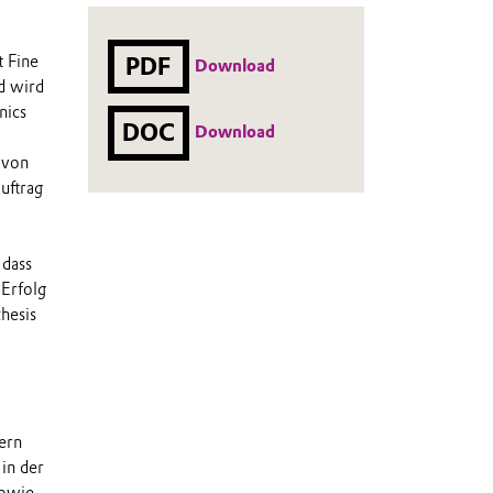
 Fine
PDF
Download
nd wird
nics
DOC
Download
 von
uftrag
 dass
 Erfolg
thesis
dern
in der