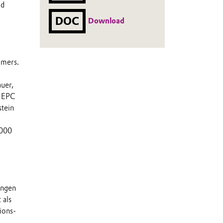
od
DOC
Download
ymers.
uer,
. EPC
stein
.000
y
engen
 als
ions-