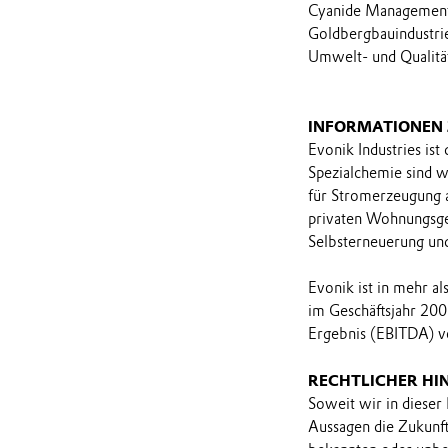
Cyanide Management C
Goldbergbauindustrie 
Umwelt- und Qualitä
INFORMATIONEN
Evonik Industries ist
Spezialchemie sind 
für Stromerzeugung 
privaten Wohnungsgese
Selbsterneuerung und
Evonik ist in mehr a
im Geschäftsjahr 200
Ergebnis (EBITDA) vo
RECHTLICHER HI
Soweit wir in dieser
Aussagen die Zukunf