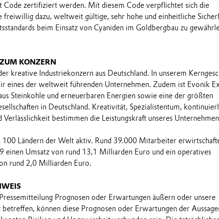
ode zertifiziert werden. Mit diesem Code verpflichtet sich die
freiwillig dazu, weltweit gültige, sehr hohe und einheitliche Sicherh
tsstandards beim Einsatz von Cyaniden im Goldbergbau zu gewährle
 ZUM KONZERN
 der kreative Industriekonzern aus Deutschland. In unserem Kerngesc
wir eines der weltweit führenden Unternehmen. Zudem ist Evonik E
aus Steinkohle und erneuerbaren Energien sowie eine der größten
llschaften in Deutschland. Kreativität, Spezialistentum, kontinuier
 Verlässlichkeit bestimmen die Leistungskraft unseres Unternehmen
ls 100 Ländern der Welt aktiv. Rund 39.000 Mitarbeiter erwirtschaft
9 einen Umsatz von rund 13,1 Milliarden Euro und ein operatives
n rund 2,0 Milliarden Euro.
NWEIS
 Pressemitteilung Prognosen oder Erwartungen äußern oder unsere
t betreffen, können diese Prognosen oder Erwartungen der Aussage