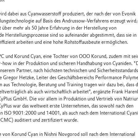
rd dabei aus Cyanwasserstoff produziert, der nach der von Evonik
lungstechnologie auf Basis des Andrussow-Verfahrens erzeugt wird;
über mehr als 50 Jahre Erfahrung in der Herstellung von
de Herstellungsprozesse sind so aufeinander abgestimmt, dass sie in
fizient arbeiten und eine hohe Rohstoffausbeute ermöglichen.
EPC und Korund Cyan, eine Tochter von OOO Korund, zudem mit se
how in der Produktion und sicheren Handhabung von Cyaniden. "
nserem Partner, nach höchsten technischen und Sicherheitsstandards
e Gregor Hetzke, Leiter des Geschäftsbereichs Performance Polyme
 aus Technologie, Beratung und Training tragen wir dazu bei, dass d
verträglich als auch wirtschaftlich arbeitet", ergänzte Frank Haren
CyPlus GmbH. Die vor allem in Produktion und Vertrieb von Natriu
CyPlus war das weltweit erste Unternehmen, das sowohl nach den
ISO 9001:2000 und 14001, als auch nach dem International Cyan
MC) auditiert und zertifiziert wurde.
 von Korund Cyan in Nishni Novgorod soll nach dem International