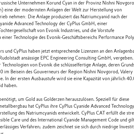
russische Unternehmen Korund Cyan in der Provinz Nishni Novgor
n) eine der modernsten Anlagen der Welt zur Herstellung von
rieb nehmen: Die Anlage produziert das Natriumcyanid nach der
Cyanide Advanced Technology der CyPlus GmbH, einer
ochtergesellschaft von Evonik Industries, und die Vorstufe
h einer Technologie des Evonik-Geschäftsbereichs Performance Pol
s und CyPlus haben jetzt entsprechende Lizenzen an den Anlagenba
n Rudolstadt ansässige EPC Engineering Consulting GmbH, vergeben
er Technologien von Evonik die schlüsselfertige Anlage, deren Grund
 im Beisein des Gouverneurs der Region Nishni Novgorod, Valery
. In der ersten Ausbaustufe wird sie eine Kapazität von jährlich 40
d haben.
enötigt, um Gold aus Golderzen herauszulösen. Speziell für diese
tallbergbau hat CyPlus ihre CyPlus Cyanide Advanced Technolog
stellung des Natriumcyanids entwickelt. CyPlus CAT erfüllt die str
sible Care und des International Cyanide Management Code und gilt
erlässiges Verfahren; zudem zeichnet sie sich durch niedrige Investit
us.