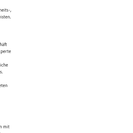
eits-,
isten.
häft
xperte
liche
s.
eten
n mit