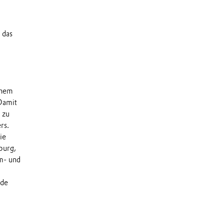
 das
inem
Damit
 zu
rs.
ie
burg,
m- und
ide