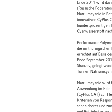
Ende 2011 wird das 
(Russische Föderatio
Natriumcyanid in Bet
innovativen CyPlus 
hundertprozentigen T
Cyanwasserstoff nac
Performance Polymer
die im thüringische
errichtet auf Basis d
Ende September 2010
Shanzev, gelegt wurde
Tonnen Natriumcyani
Natriumcyanid wird b
Anwendung im Edelme
(CyPlus CAT) zur Her
Kriterien von Respon
sehr sicheres und zuv
und Betriebskosten a