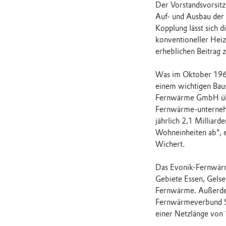
Der Vorstandsvorsitz
Auf- und Ausbau der
Kopplung lässt sich 
konventioneller Heiz
erheblichen Beitrag 
Was im Oktober 1960
einem wichtigen Bau
Fernwärme GmbH über
Fernwärme-unternehm
jährlich 2,1 Millia
Wohneinheiten ab", 
Wichert.
Das Evonik-Fernwärm
Gebiete Essen, Gels
Fernwärme. Außerdem
Fernwärmeverbund Sa
einer Netzlänge von