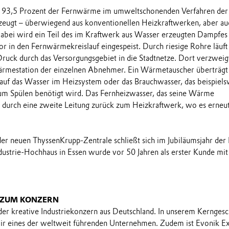
 93,5 Prozent der Fernwärme im umweltschonenden Verfahren der 
ugt – überwiegend aus konventionellen Heizkraftwerken, aber au
abei wird ein Teil des im Kraftwerk aus Wasser erzeugten Dampfes
r in den Fernwärmekreislauf eingespeist. Durch riesige Rohre läuft
ruck durch das Versorgungsgebiet in die Stadtnetze. Dort verzweig
ärmestation der einzelnen Abnehmer. Ein Wärmetauscher überträgt
uf das Wasser im Heizsystem oder das Brauchwasser, das beispiels
m Spülen benötigt wird. Das Fernheizwasser, das seine Wärme
t durch eine zweite Leitung zurück zum Heizkraftwerk, wo es erneu
der neuen ThyssenKrupp-Zentrale schließt sich im Jubiläumsjahr der 
ustrie-Hochhaus in Essen wurde vor 50 Jahren als erster Kunde mit
.
 ZUM KONZERN
 der kreative Industriekonzern aus Deutschland. In unserem Kerngesc
wir eines der weltweit führenden Unternehmen. Zudem ist Evonik E