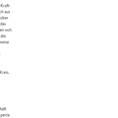
Kraft-
ch aus
 über
 das
en sich
 die
weise
t
Kreis.
häft
xperte