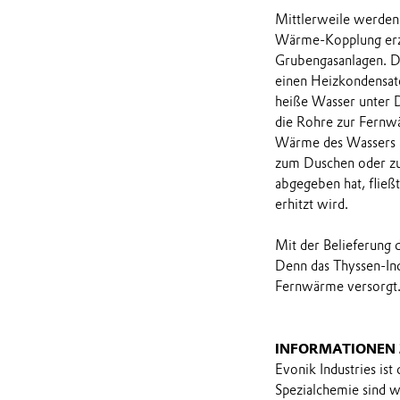
Mittlerweile werden
Wärme-Kopplung erze
Grubengasanlagen. D
einen Heizkondensato
heiße Wasser unter D
die Rohre zur Fernw
Wärme des Wassers a
zum Duschen oder zu
abgegeben hat, fließ
erhitzt wird.
Mit der Belieferung 
Denn das Thyssen-Ind
Fernwärme versorgt
INFORMATIONEN
Evonik Industries ist
Spezialchemie sind 