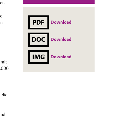
den
ad
PDF
Download
en
DOC
Download
u
IMG
Download
 mit
0.000
 die
und