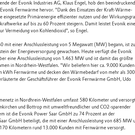
ende der Evonik Industries AG, Klaus Engel, hob den beeindrucken
 Evonik Fernwärme hervor. "Dank des Einsatzes der Kraft-Wärme-
die eingesetzte Primärenergie effizienter nutzen und der Wirkungsgr
kraftwerke auf bis zu 60 Prozent steigern. Damit leistet Evonik ein
zur Vermeidung von Kohlendioxid", so Engel.
 mit einer Anschlussleistung von 5 Megawatt (MW) begann, ist z
stein der Energieversorgung gewachsen. Heute verfügt die Evonik
 eine Anschlussleistung von 1.463 MW und ist damit das größte
en in Nordrhein-Westfalen. "Wir beliefern hier ca. 9.000 Kunden
rden kWh Fernwärme und decken den Wärmebedarf von mehr als 30
erläuterte der Geschäftsführer der Evonik Fernwärme GmbH, Udo
enetz in Nordhrein-Westfalen umfasst 580 Kilometer und versorgt
enkirchen und Bottrop mit umweltfreundlicher und CO2-sparender
 ist die Evonik Power Saar GmbH zu 74 Prozent an der
ar GmbH beteiligt, die mit einer Anschlussleistung von 685 MW 
 170 Kilometern rund 13.000 Kunden mit Fernwärme versorgt.