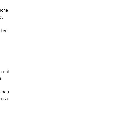
liche
s.
eten
n mit
n
ehmen
en zu