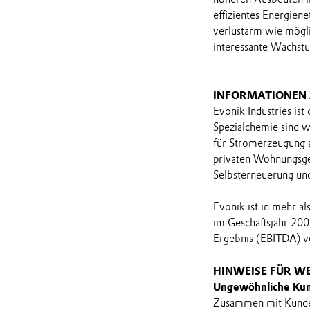
effizientes Energien
verlustarm wie mögli
interessante Wachs
INFORMATIONEN
Evonik Industries ist
Spezialchemie sind 
für Stromerzeugung 
privaten Wohnungsgese
Selbsterneuerung und
Evonik ist in mehr a
im Geschäftsjahr 200
Ergebnis (EBITDA) vo
HINWEISE FÜR W
Ungewöhnliche Kuns
Zusammen mit Kunden