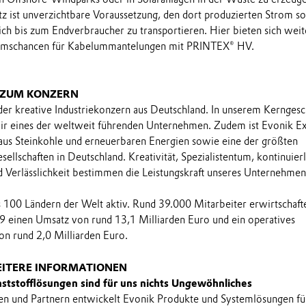
etz ist unverzichtbare Voraussetzung, den dort produzierten Strom so
ch bis zum Endverbraucher zu transportieren. Hier bieten sich weit
tumschancen für Kabelummantelungen mit PRINTEX® HV.
 ZUM KONZERN
 der kreative Industriekonzern aus Deutschland. In unserem Kerngesc
wir eines der weltweit führenden Unternehmen. Zudem ist Evonik E
aus Steinkohle und erneuerbaren Energien sowie eine der größten
llschaften in Deutschland. Kreativität, Spezialistentum, kontinuier
 Verlässlichkeit bestimmen die Leistungskraft unseres Unternehmen
ls 100 Ländern der Welt aktiv. Rund 39.000 Mitarbeiter erwirtschaft
9 einen Umsatz von rund 13,1 Milliarden Euro und ein operatives
n rund 2,0 Milliarden Euro.
EITERE INFORMATIONEN
tstofflösungen sind für uns nichts Ungewöhnliches
 und Partnern entwickelt Evonik Produkte und Systemlösungen fü