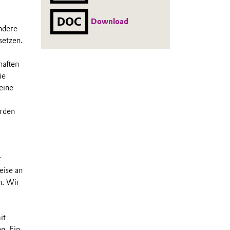
r
DOC
Download
ndere
setzen.
haften
ie
eine
erden
r
eise an
n. Wir
it
n. Ein