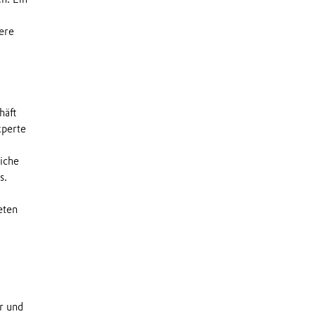
ere
häft
xperte
liche
s.
eten
r und