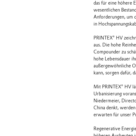
das für eine höhere E
wesentlichen Bestand
Anforderungen, um d
in Hochspannungskabel
PRINTEX® HV zeichne
aus. Die hohe Reinhe
Compounder zu schät
hohe Lebensdauer ih
außergewöhnliche Ob
kann, sorgen dafür, 
Mit PRINTEX® HV läss
Urbanisierung voran
Niedermeier, Direct
China denkt, werden 
erwarten für unser 
Regenerative Energie
höheren Ausbeuten in