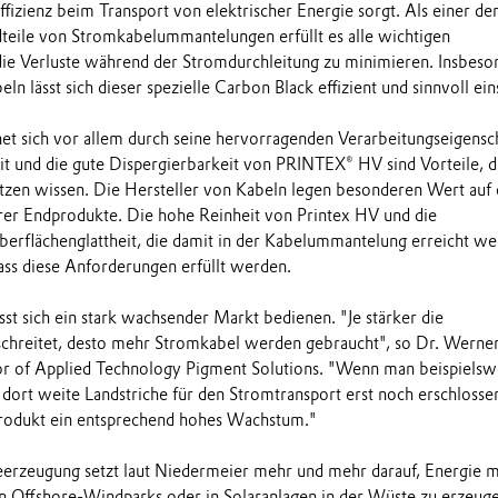
ffizienz beim Transport von elektrischer Energie sorgt. Als einer de
teile von Stromkabelummantelungen erfüllt es alle wichtigen
ie Verluste während der Stromdurchleitung zu minimieren. Insbeso
n lässt sich dieser spezielle Carbon Black effizient und sinnvoll ein
t sich vor allem durch seine hervorragenden Verarbeitungseigensc
it und die gute Dispergierbarkeit von PRINTEX® HV sind Vorteile, d
zen wissen. Die Hersteller von Kabeln legen besonderen Wert auf 
rer Endprodukte. Die hohe Reinheit von Printex HV und die
erflächenglattheit, die damit in der Kabelummantelung erreicht w
dass diese Anforderungen erfüllt werden.
t sich ein stark wachsender Markt bedienen. "Je stärker die
schreitet, desto mehr Stromkabel werden gebraucht", so Dr. Werne
or of Applied Technology Pigment Solutions. "Wenn man beispielsw
dort weite Landstriche für den Stromtransport erst noch erschlosse
Produkt ein entsprechend hohes Wachstum."
erzeugung setzt laut Niedermeier mehr und mehr darauf, Energie m
 Offshore-Windparks oder in Solaranlagen in der Wüste zu erzeuge