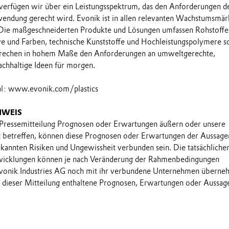
 verfügen wir über ein Leistungsspektrum, das den Anforderungen d
endung gerecht wird. Evonik ist in allen relevanten Wachstumsmär
 Die maßgeschneiderten Produkte und Lösungen umfassen Rohstoffe
ve und Farben, technische Kunststoffe und Hochleistungspolymere 
prechen in hohem Maße den Anforderungen an umweltgerechte,
achhaltige Ideen für morgen.
ial: www.evonik.com/plastics
NWEIS
 Pressemitteilung Prognosen oder Erwartungen äußern oder unsere
t betreffen, können diese Prognosen oder Erwartungen der Aussage
annten Risiken und Ungewissheit verbunden sein. Die tatsächliche
wicklungen können je nach Veränderung der Rahmenbedingungen
onik Industries AG noch mit ihr verbundene Unternehmen übern
in dieser Mitteilung enthaltene Prognosen, Erwartungen oder Aussag