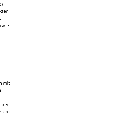
es
kten
,
sowie
n mit
n
ehmen
en zu