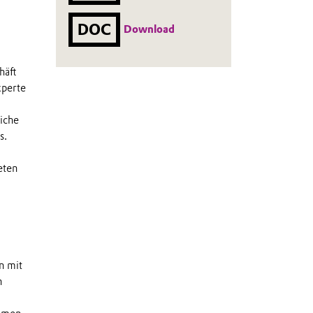
DOC
Download
häft
xperte
liche
s.
eten
n mit
n