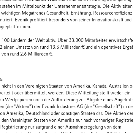
stehen im Mittelpunkt der Unternehmensstrategie. Die Aktivitäten
e wichtigen Megatrends Gesundheit, Ernährung, Ressourceneffizienz
triert. Evonik profitiert besonders von seiner Innovationskraft und
ogieplattformen.
ls 100 Ländern der Welt aktiv. Über 33.000 Mitarbeiter erwirtschaft
2 einen Umsatz von rund 13,6 Milliarden € und ein operatives Erge
 von rund 2,6 Milliarden €.
s:
f nicht in den Vereinigten Staaten von Amerika, Kanada, Australien o
 verteilt oder übermittelt werden. Diese Mitteilung stellt weder ein
n Wertpapieren noch die Aufforderung zur Abgabe eines Angebot
n (die "Aktien") der Evonik Industries AG (die "Gesellschaft") in d
von Amerika, Deutschland oder sonstigen Staaten dar. Die Aktien de
in den Vereinigten Staaten von Amerika nur nach vorheriger Registri
 Registrierung nur aufgrund einer Ausnahmeregelung von dem