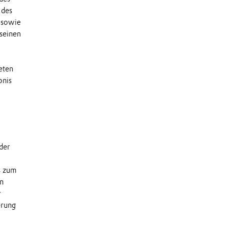
 des
 sowie
 seinen
eten
bnis
der
s zum
en
r
erung