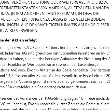
ILUNG, VERÖFFENTLICHUNG ODER WEITERGABE IN DIE BZW.
EREINIGTEN STAATEN VON AMERIKA, AUSTRALIEN, KANADA
 BZW. JEDEM ANDERE/N LAND BESTIMMT, IN DEM DIE
 VERÖFFENTLICHUNG UNZULÄSSIG IST. ES GELTEN ZUDEM
NKUNGEN. AUF DEN WICHTIGEN HINWEIS AM ENDE DIESER
G WIRD VERWIESEN.
e der Aktien erfolgt
ftung und von CVC Capital Partners beratene Fonds insgesamt rund
k Industries AG erfolgreich bei institutionellen Investoren im In- u
platziert haben, sind mit der heutigen Aufnahme der Notierung der 
 der Frankfurter Wertpapierbörse sowie an der Luxemburger
liche 466 Mio. Evonik-Aktien an der Börse handelbar. Der derzeit
rund 14,5 Prozent aller Evonik-Aktien. Evonik hatte Ende Februar 2
die geplante Notierungsaufnahme wieder aufgenommen, nachdem 2
eren Marktumfeldes ein Börsengang nicht möglich war.
tzender des Vorstandes der RAG-Stiftung, sagte: "Ich freue mich, da
C gelungen ist, Evonik innerhalb kurzer Zeit an die Börse zu führe
n war dank der guten Evonik-Mannschaft erfolgreich und hat zu ei