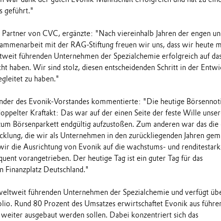
s geführt."
 Partner von CVC, ergänzte: "Nach viereinhalb Jahren der engen un
ammenarbeit mit der RAG-Stiftung freuen wir uns, dass wir heute m
tweit führenden Unternehmen der Spezialchemie erfolgreich auf da
ht haben. Wir sind stolz, diesen entscheidenden Schritt in der Entw
gleitet zu haben."
ender des Evonik-Vorstandes kommentierte: "Die heutige Börsennot
oppelter Kraftakt: Das war auf der einen Seite der feste Wille unser
zum Börsenparkett endgültig aufzustoßen. Zum anderen war das die
icklung, die wir als Unternehmen in den zurückliegenden Jahren gem
ir die Ausrichtung von Evonik auf die wachstums- und renditestark
uent vorangetrieben. Der heutige Tag ist ein guter Tag für das
 Finanzplatz Deutschland."
 weltweit führenden Unternehmen der Spezialchemie und verfügt übe
io. Rund 80 Prozent des Umsatzes erwirtschaftet Evonik aus führe
 weiter ausgebaut werden sollen. Dabei konzentriert sich das