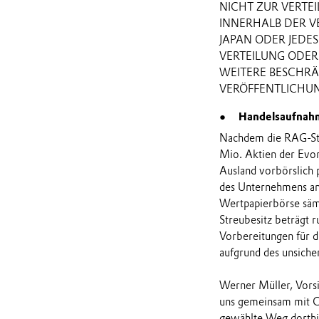
NICHT ZUR VERTE
INNERHALB DER V
JAPAN ODER JEDES
VERTEILUNG ODER
WEITERE BESCHRÄ
VERÖFFENTLICHUN
Handelsaufnahm
Nachdem die RAG-Sti
Mio. Aktien der Evoni
Ausland vorbörslich 
des Unternehmens an
Wertpapierbörse sämt
Streubesitz beträgt 
Vorbereitungen für 
aufgrund des unsich
Werner Müller, Vorsi
uns gemeinsam mit CV
gewählte Weg dorthi