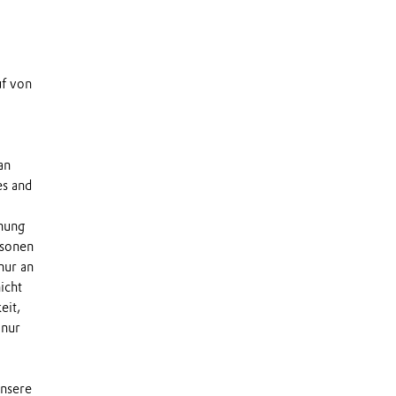
uf von
an
es and
dnung
rsonen
nur an
icht
eit,
 nur
unsere