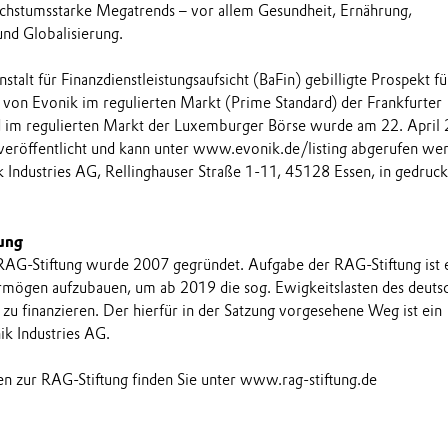
hstumsstarke Megatrends – vor allem Gesundheit, Ernährung,
und Globalisierung.
talt für Finanzdienstleistungsaufsicht (BaFin) gebilligte Prospekt fü
 von Evonik im regulierten Markt (Prime Standard) der Frankfurter
 im regulierten Markt der Luxemburger Börse wurde am 22. April
 veröffentlicht und kann unter www.evonik.de/listing abgerufen we
k Industries AG, Rellinghauser Straße 1-11, 45128 Essen, in gedruck
ung
 RAG-Stiftung wurde 2007 gegründet. Aufgabe der RAG-Stiftung ist e
rmögen aufzubauen, um ab 2019 die sog. Ewigkeitslasten des deuts
zu finanzieren. Der hierfür in der Satzung vorgesehene Weg ist ein
ik Industries AG.
n zur RAG-Stiftung finden Sie unter www.rag-stiftung.de