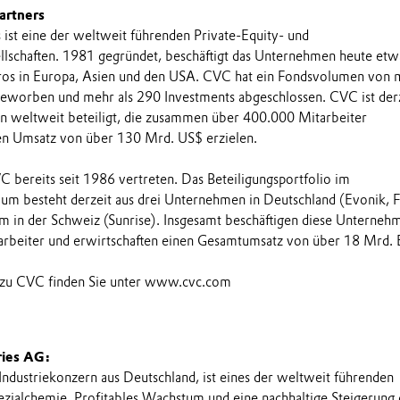
artners
 ist eine der weltweit führenden Private-Equity- und
llschaften. 1981 gegründet, beschäftigt das Unternehmen heute et
üros in Europa, Asien und den USA. CVC hat ein Fondsvolumen von 
eworben und mehr als 290 Investments abgeschlossen. CVC ist derz
 weltweit beteiligt, die zusammen über 400.000 Mitarbeiter
nen Umsatz von über 130 Mrd. US$ erzielen.
C bereits seit 1986 vertreten. Das Beteiligungsportfolio im
um besteht derzeit aus drei Unternehmen in Deutschland (Evonik, F
em in der Schweiz (Sunrise). Insgesamt beschäftigen diese Unterneh
arbeiter und erwirtschaften einen Gesamtumsatz von über 18 Mrd.
 zu CVC finden Sie unter www.cvc.com
ries AG:
 Industriekonzern aus Deutschland, ist eines der weltweit führenden
ialchemie. Profitables Wachstum und eine nachhaltige Steigerung 