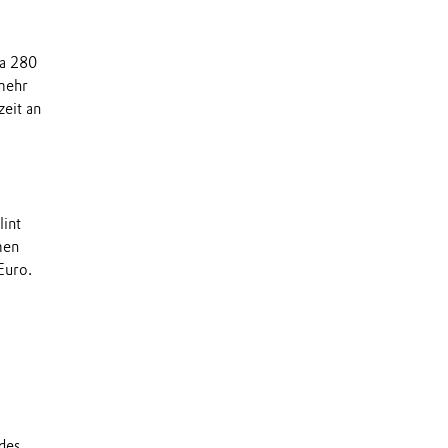
wa 280
mehr
eit an
lint
men
 Euro.
des