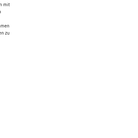
n mit
n
ehmen
en zu