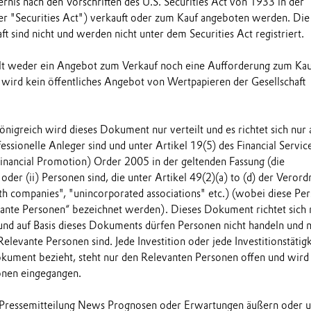
rnis nach den Vorschriften des U.S. Securities Act von 1933 in der
er "Securities Act") verkauft oder zum Kauf angeboten werden. Die
ft sind nicht und werden nicht unter dem Securities Act registriert.
ellt weder ein Angebot zum Verkauf noch eine Aufforderung zum Ka
 wird kein öffentliches Angebot von Wertpapieren der Gesellschaft
nigreich wird dieses Dokument nur verteilt und es richtet sich nur 
fessionelle Anleger sind und unter Artikel 19(5) des Financial Servic
nancial Promotion) Order 2005 in der geltenden Fassung (die
oder (ii) Personen sind, die unter Artikel 49(2)(a) to (d) der Veror
rth companies", "unincorporated associations" etc.) (wobei diese Pe
ante Personen“ bezeichnet werden). Dieses Dokument richtet sich 
nd auf Basis dieses Dokuments dürfen Personen nicht handeln und n
Relevante Personen sind. Jede Investition oder jede Investitionstätigk
Dokument bezieht, steht nur den Relevanten Personen offen und wird
onen eingegangen.
r Pressemitteilung News Prognosen oder Erwartungen äußern oder 