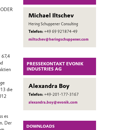
 ODER
Michael Iltschev
Hering Schuppener Consulting
Telefon:
+49 69 921874-49
miltschev@heringschuppener.com
 67,4
nd
PRESSEKONTAKT EVONIK
INDUSTRIES AG
Aktien
ige
Alexandra Boy
013 die
Telefon:
+49-201-177-3167
012
alexandra.boy@evonik.com
ss es
n. Der
DOWNLOADS
nem