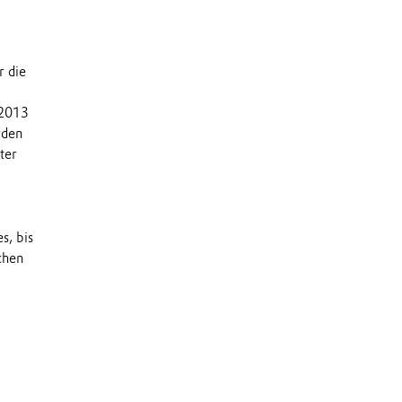
r die
 2013
rden
ter
s, bis
chen