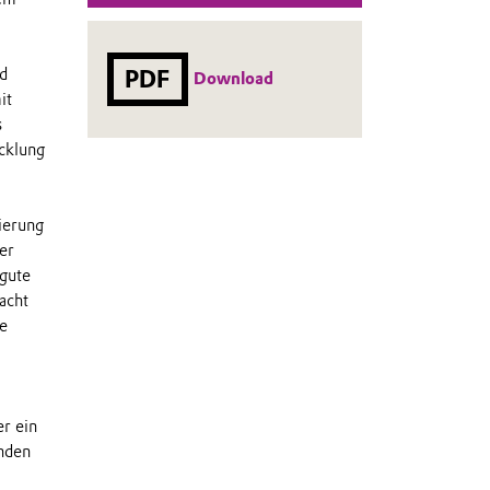
d
PDF
Download
it
s
icklung
ierung
er
 gute
acht
e
r ein
nden