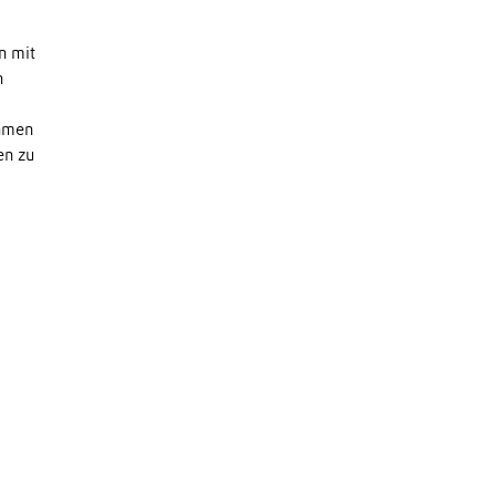
n mit
n
ehmen
en zu