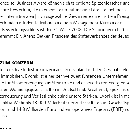
ence-to-Business Award können sich talentierte Spitzenforscher un
Jahre bewerben, die in einem Team mit maximal drei Teilnehmern
ner internationalen Jury ausgewählte Gewinnerteam erhält ein Preisg
erbunden mit der Teilnahme an einem Management-Kurs an der
en. Bewerbungsschluss ist der 31. März 2008. Die Schirmherrschaft ü
nimmt Dr. Arend Oetker, Präsident des Stifterverbandes der deuts
 ZUM KONZERN
 der kreative Industriekonzern aus Deutschland mit den Geschäftsfel
Immobilien. Evonik ist eines der weltweit führenden Unternehmen 
rte für Stromerzeugung aus Steinkohle und erneuerbaren Energien 
aten Wohnungsgesellschaften in Deutschland. Kreativität, Spezialist
terneuerung und Verlässlichkeit sind unsere Stärken. Evonik ist in me
 aktiv. Mehr als 43.000 Mitarbeiter erwirtschafteten im Geschäftsj
n rund 14,8 Milliarden Euro und ein operatives Ergebnis (EBIT) v
Euro.