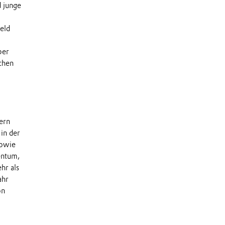
d junge
eld
ber
chen
dern
in der
sowie
entum,
hr als
ahr
on