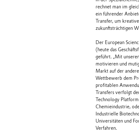
rechnet man im glei
ein führender Anbiet
Transfer, um kreativ
zukunftsträchtigen 
Der European Scienc
(heute das Geschäfts
geführt. „Mit unsere
motivieren und mutig
Markt auf der anderen
Wettbewerb dem Prei
profitablen Anwendun
Transfers verfolgt d
Technology Platform f
Chemieindustrie, ode
Industrielle Biotech
Universitäten und Fo
Verfahren.