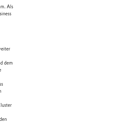
um. Als
siness
eiter
nd dem
e
ss
n
luster
nden