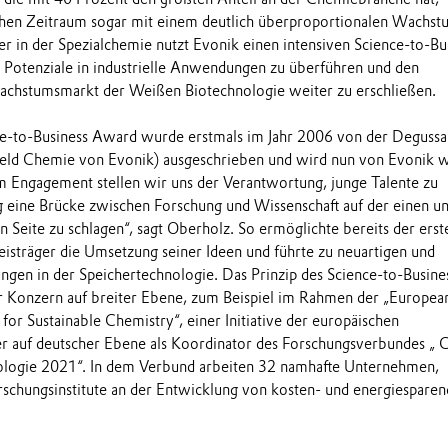
chen Zeitraum sogar mit einem deutlich überproportionalen Wachst
er in der Spezialchemie nutzt Evonik einen intensiven Science-to-Bu
e Potenziale in industrielle Anwendungen zu überführen und den
Wachstumsmarkt der Weißen Biotechnologie weiter zu erschließen.
e-to-Business Award wurde erstmals im Jahr 2006 von der Degussa
feld Chemie von Evonik) ausgeschrieben und wird nun von Evonik w
m Engagement stellen wir uns der Verantwortung, junge Talente zu
 eine Brücke zwischen Forschung und Wissenschaft auf der einen u
 Seite zu schlagen“, sagt Oberholz. So ermöglichte bereits der erst
sträger die Umsetzung seiner Ideen und führte zu neuartigen und
gen in der Speichertechnologie. Das Prinzip des Science-to-Busine
er Konzern auf breiter Ebene, zum Beispiel im Rahmen der „Europea
or Sustainable Chemistry“, einer Initiative der europäischen
r auf deutscher Ebene als Koordinator des Forschungsverbundes „ C
nologie 2021“. In dem Verbund arbeiten 32 namhafte Unternehmen,
rschungsinstitute an der Entwicklung von kosten- und energiespare