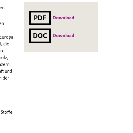
hen
PDF
Download
en
DOC
Download
 Europa
, die
hre
holz,
nzern
ft und
n der
 Stoffe