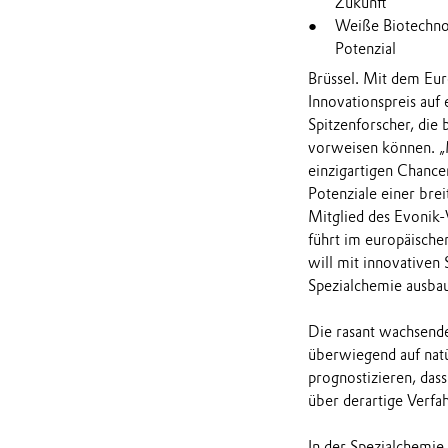
Zukunft
Weiße Biotechno
Potenzial
Brüssel. Mit dem Eur
Innovationspreis auf
Spitzenforscher, die
vorweisen können. „M
einzigartigen Chanc
Potenziale einer bre
Mitglied des Evonik-
führt im europäische
will mit innovativen 
Spezialchemie ausba
Die rasant wachsende
überwiegend auf nat
prognostizieren, das
über derartige Verfa
In der Spezialchemie