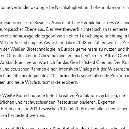
logie verbindet ökologische Nachhaltigkeit mit hohem ökonomisc
opean Science-to-Business Award lobt die Evonik Industries AG ein
 europäischer Ebene aus. Der Wettbewerb richtet sich an talentierte
 bereits herausragende Ergebnisse an einer Forschungseinrichtung in
it der Verleihung des Awards im Jahre 2008 verfolgen wir das Ziel
en der Weißen Biotechnologie in Europa gemeinsam zu nutzen und i
iten Öffentlichkeit in Gänze bekannt zu machen“, so Dr. Alfred Ober
Vorstands und verantwortlich für das Geschäftsfeld Chemie. Der Ko
n und deutschen Rahmen einen intensiven Dialog mit der Wissenscha
Schlüsseltechnologien des 21. Jahrhunderts seine führende Position i
uen und neue Wachstumsmärkte erobern.
 Weiße Biotechnologie liefert kreative Produktionsverfahren, die
ürlichen und nachwachsenden Ressourcen basieren. Experten
s bereits im Jahr 2010 zwischen 10 und 20 Prozent aller chemischen
hren hergestellt werden.
, die mit 40 Prozent den größten Anteil an der Chemiebranche hat,