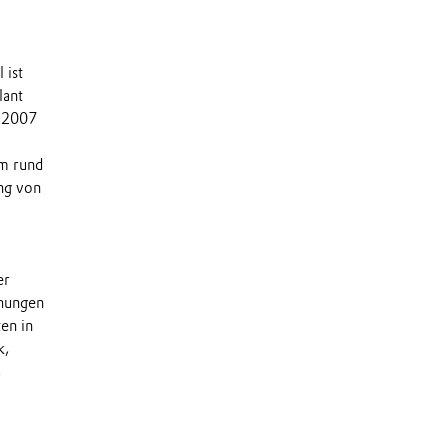
 ist
lant
r 2007
m rund
ng von
er
ehungen
en in
k,
,