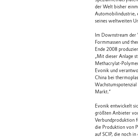
der Welt bisher einm
Automobilindustrie, 
seines weltweiten U
Im Downstream der V
Formmassen und the
Ende 2008 produziert
„Mit dieser Anlage s
Methacrylat-Polymere
Evonik und verantwort
China bei thermopla
Wachstumspotenzial s
Markt.“
Evonik entwickelt s
größten Anbieter von
Verbundproduktion f
die Produktion von 
auf SCIP, die noch in