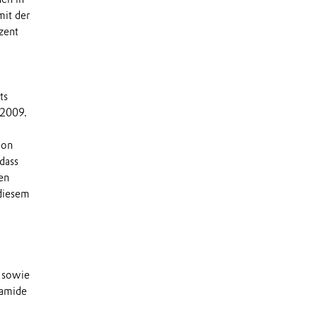
mit der
zent
ts
 2009.
von
dass
en
 diesem
m
 sowie
yamide