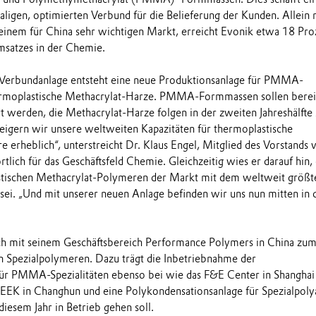
aligen, optimierten Verbund für die Belieferung der Kunden. Allein 
einem für China sehr wichtigen Markt, erreicht Evonik etwa 18 Pro
msatzes in der Chemie.
erbundanlage entsteht eine neue Produktionsanlage für PMMA-
rmoplastische Methacrylat-Harze. PMMA-Formmassen sollen berei
 werden, die Methacrylat-Harze folgen in der zweiten Jahreshälfte
teigern wir unsere weltweiten Kapazitäten für thermoplastische
 erheblich“, unterstreicht Dr. Klaus Engel, Mitglied des Vorstands 
lich für das Geschäftsfeld Chemie. Gleichzeitig wies er darauf hin, 
stischen Methacrylat-Polymeren der Markt mit dem weltweit größt
ei. „Und mit unserer neuen Anlage befinden wir uns nun mitten in
ich mit seinem Geschäftsbereich Performance Polymers in China zu
 Spezialpolymeren. Dazu trägt die Inbetriebnahme der
ür PMMA-Spezialitäten ebenso bei wie das F&E Center in Shanghai
PEEK in Changhun und eine Polykondensationsanlage für Spezialpol
 diesem Jahr in Betrieb gehen soll.