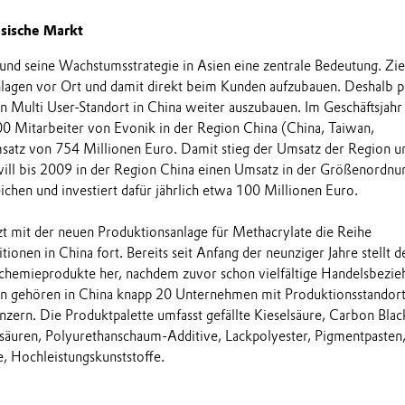
esische Markt
und seine Wachstumsstrategie in Asien eine zentrale Bedeutung. Ziel
nlagen vor Ort und damit direkt beim Kunden aufzubauen. Deshalb p
 Multi User-Standort in China weiter auszubauen. Im Geschäftsjah
00 Mitarbeiter von Evonik in der Region China (China, Taiwan,
atz von 754 Millionen Euro. Damit stieg der Umsatz der Region u
ill bis 2009 in der Region China einen Umsatz in der Größenordnu
ichen und investiert dafür jährlich etwa 100 Millionen Euro.
tzt mit der neuen Produktionsanlage für Methacrylate die Reihe
tionen in China fort. Bereits seit Anfang der neunziger Jahre stellt d
lchemieprodukte her, nachdem zuvor schon vielfältige Handelsbezi
en gehören in China knapp 20 Unternehmen mit Produktionsstandort
zern. Die Produktpalette umfasst gefällte Kieselsäure, Carbon Blac
äuren, Polyurethanschaum-Additive, Lackpolyester, Pigmentpasten
 Hochleistungskunststoffe.