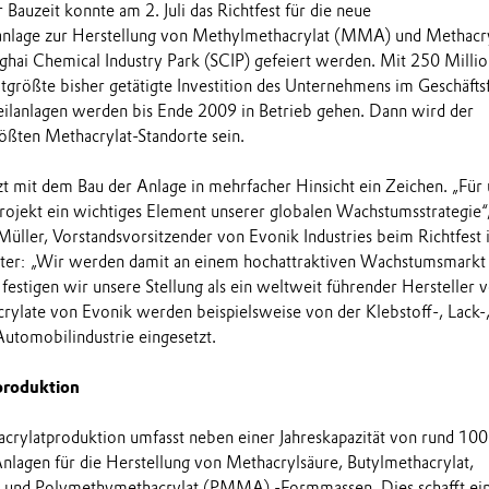
Bauzeit konnte am 2. Juli das Richtfest für die neue
nlage zur Herstellung von Methylmethacrylat (MMA) und Methacry
nghai Chemical Industry Park (SCIP) gefeiert werden. Mit 250 Milli
itgrößte bisher getätigte Investition des Unternehmens im Geschäfts
ilanlagen werden bis Ende 2009 in Betrieb gehen. Dann wird der
rößten Methacrylat-Standorte sein.
tzt mit dem Bau der Anlage in mehrfacher Hinsicht ein Zeichen. „Für 
Projekt ein wichtiges Element unserer globalen Wachstumsstrategie“
üller, Vorstandsvorsitzender von Evonik Industries beim Richtfest 
iter: „Wir werden damit an einem hochattraktiven Wachstumsmarkt
festigen wir unsere Stellung als ein weltweit führender Hersteller 
rylate von Evonik werden beispielsweise von der Klebstoff-, Lack-
utomobilindustrie eingesetzt.
produktion
acrylatproduktion umfasst neben einer Jahreskapazität von rund 10
agen für die Herstellung von Methacrylsäure, Butylmethacrylat,
n und Polymethymethacrylat (PMMA) -Formmassen. Dies schafft ein