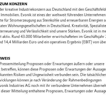
 ZUM KONZERN
 der kreative Industriekonzern aus Deutschland mit den Geschäftsfel
Immobilien. Evonik ist eines der weltweit führenden Unternehmen 
rte für Stromerzeugung aus Steinkohle und erneuerbaren Energien 
aten Wohnungsgesellschaften in Deutschland. Kreativität, Spezialist
terneuerung und Verlässlichkeit sind unsere Stärken. Evonik ist in me
 aktiv. Rund 43.000 Mitarbeiter erwirtschafteten im Geschäftsjahr
d 14,4 Milliarden Euro und ein operatives Ergebnis (EBIT) von übe
NWEIS
 Pressemitteilung Prognosen oder Erwartungen äußern oder unsere
t betreffen, können diese Prognosen oder Erwartungen der Aussage
annten Risiken und Ungewissheit verbunden sein. Die tatsächliche
wicklungen können je nach Veränderung der Rahmenbedingungen
onik Industries AG noch mit ihr verbundene Unternehmen übern
in dieser Mitteilung enthaltene Prognosen, Erwartungen oder Aussag