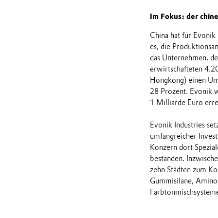
Im Fokus: der chin
China hat für Evonik 
es, die Produktionsa
das Unternehmen, den
erwirtschafteten 4.2
Hongkong) einen Ums
28 Prozent. Evonik w
1 Milliarde Euro erre
Evonik Industries se
umfangreicher Investi
Konzern dort Spezia
bestanden. Inzwisch
zehn Städten zum Kon
Gummisilane, Aminos
Farbtonmischsysteme,