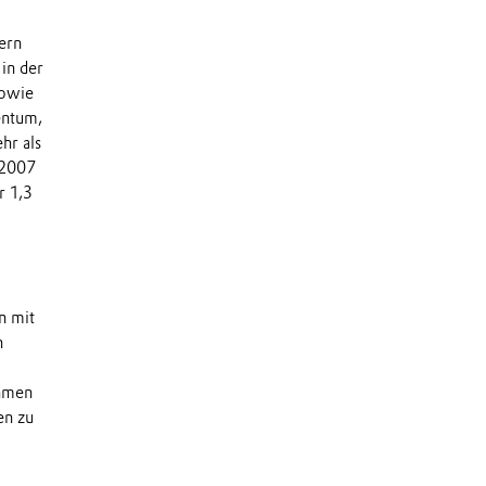
dern
in der
sowie
entum,
hr als
 2007
r 1,3
n mit
n
ehmen
en zu