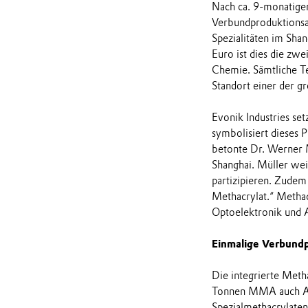
Nach ca. 9-monatiger 
Verbundproduktionsa
Spezialitäten im Sha
Euro ist dies die zwe
Chemie. Sämtliche Te
Standort einer der g
Evonik Industries se
symbolisiert dieses 
betonte Dr. Werner M
Shanghai. Müller we
partizipieren. Zudem 
Methacrylat.“ Methac
Optoelektronik und A
Einmalige Verbund
Die integrierte Meth
Tonnen MMA auch Anl
Spezialmethacrylate