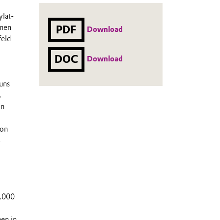
lat-
onen
PDF
Download
feld
DOC
Download
uns
,
in
von
,
0.000
en in