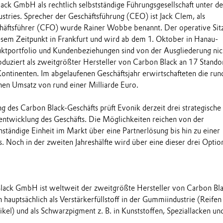
ack GmbH als rechtlich selbstständige Führungsgesellschaft unter d
stries. Sprecher der Geschäftsführung (CEO) ist Jack Clem, als
häftsführer (CFO) wurde Rainer Wobbe benannt. Der operative Sit
diesem Zeitpunkt in Frankfurt und wird ab dem 1. Oktober in Hanau-
ktportfolio und Kundenbeziehungen sind von der Ausgliederung nic
oduziert als zweitgrößter Hersteller von Carbon Black an 17 Stando
Kontinenten. Im abgelaufenen Geschäftsjahr erwirtschafteten die run
nen Umsatz von rund einer Milliarde Euro.
 des Carbon Black-Geschäfts prüft Evonik derzeit drei strategische
ntwicklung des Geschäfts. Die Möglichkeiten reichen von der
nständige Einheit im Markt über eine Partnerlösung bis hin zu einer
. Noch in der zweiten Jahreshälfte wird über eine dieser drei Optio
lack GmbH ist weltweit der zweitgrößte Hersteller von Carbon Bla
hauptsächlich als Verstärkerfüllstoff in der Gummiindustrie (Reifen
kel) und als Schwarzpigment z. B. in Kunststoffen, Speziallacken un