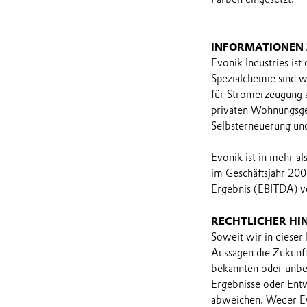
INFORMATIONEN
Evonik Industries ist
Spezialchemie sind 
für Stromerzeugung 
privaten Wohnungsgese
Selbsterneuerung und
Evonik ist in mehr a
im Geschäftsjahr 200
Ergebnis (EBITDA) vo
RECHTLICHER HI
Soweit wir in dieser
Aussagen die Zukunf
bekannten oder unbek
Ergebnisse oder Ent
abweichen. Weder Ev