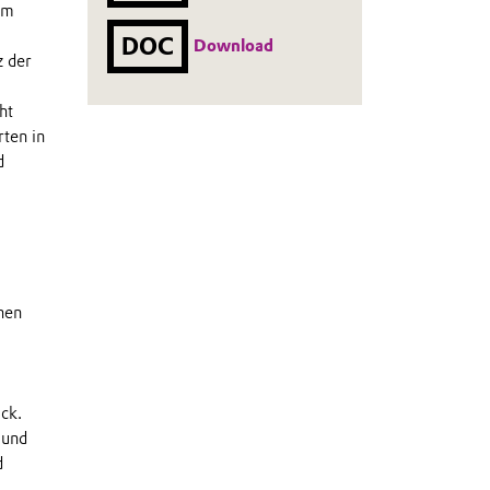
em
DOC
Download
z der
ht
rten in
d
nen
ck.
 und
d