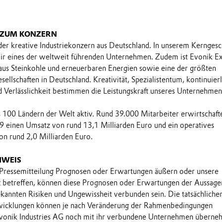
 ZUM KONZERN
 der kreative Industriekonzern aus Deutschland. In unserem Kerngesc
wir eines der weltweit führenden Unternehmen. Zudem ist Evonik E
aus Steinkohle und erneuerbaren Energien sowie eine der größten
llschaften in Deutschland. Kreativität, Spezialistentum, kontinuier
 Verlässlichkeit bestimmen die Leistungskraft unseres Unternehmen
ls 100 Ländern der Welt aktiv. Rund 39.000 Mitarbeiter erwirtschaft
9 einen Umsatz von rund 13,1 Milliarden Euro und ein operatives
n rund 2,0 Milliarden Euro.
NWEIS
 Pressemitteilung Prognosen oder Erwartungen äußern oder unsere
t betreffen, können diese Prognosen oder Erwartungen der Aussage
annten Risiken und Ungewissheit verbunden sein. Die tatsächliche
wicklungen können je nach Veränderung der Rahmenbedingungen
onik Industries AG noch mit ihr verbundene Unternehmen übern