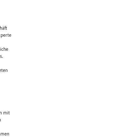
häft
xperte
liche
s.
eten
n mit
n
ehmen