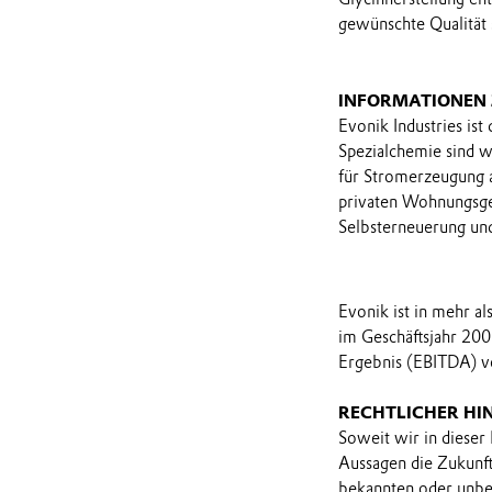
gewünschte Qualität s
INFORMATIONEN
Evonik Industries ist
Spezialchemie sind 
für Stromerzeugung 
privaten Wohnungsgese
Selbsterneuerung und
Evonik ist in mehr a
im Geschäftsjahr 200
Ergebnis (EBITDA) vo
RECHTLICHER HI
Soweit wir in dieser
Aussagen die Zukunf
bekannten oder unbek