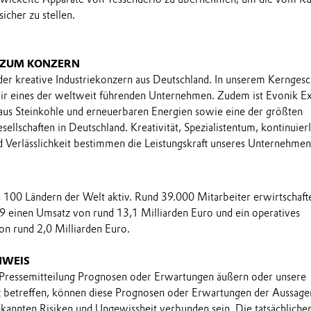
icher zu stellen.
 ZUM KONZERN
 der kreative Industriekonzern aus Deutschland. In unserem Kerngesc
wir eines der weltweit führenden Unternehmen. Zudem ist Evonik E
aus Steinkohle und erneuerbaren Energien sowie eine der größten
llschaften in Deutschland. Kreativität, Spezialistentum, kontinuier
 Verlässlichkeit bestimmen die Leistungskraft unseres Unternehmen
ls 100 Ländern der Welt aktiv. Rund 39.000 Mitarbeiter erwirtschaft
9 einen Umsatz von rund 13,1 Milliarden Euro und ein operatives
n rund 2,0 Milliarden Euro.
NWEIS
 Pressemitteilung Prognosen oder Erwartungen äußern oder unsere
t betreffen, können diese Prognosen oder Erwartungen der Aussage
annten Risiken und Ungewissheit verbunden sein. Die tatsächliche