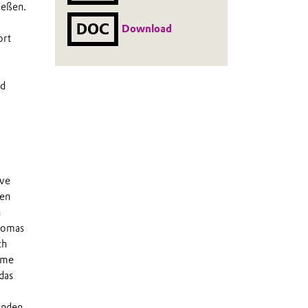
ießen.
DOC
Download
ort
nd
ive
den
n
Thomas
ch
rme
das
unden