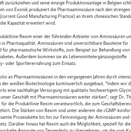
ft zurückziehen und seine einzige Produktionsanlage in Belgien schl
xim von Evonik produziert die Pharmaaminosäure nach den strengen
current Good Manufacturing Practice) an ihrem chinesischen Stand
ie Kapazität erweitert wird.
roduktlinie Rexim einer der führenden Anbieter von Aminosäuren u
in Pharmaqualität. Aminosäuren sind unverzichtbare Bausteine für
d für pharmazeutische Wirkstoffe, zum Beispiel zur Behandlung von
iabetes. Außerdem kommen sie als Lebensmittelergänzungsstoffe
by- oder Sportlerernährung zum Einsatz.
folio an Pharmaaminosäuren in den vergangenen Jahren durch intens
 der weißen Biotechnologie kontinuierlich ausgebaut. "Indem wir 
lo eine nachhaltige Versorgung mit qualitativ hochwertigem Glyci
 unser Geschäft mit Pharmaaminosäuren weiter stärken", sagt Dr. 
für die Produktlinie Rexim verantwortlich, die zum Geschäftsberei
gehört. Die Stärken von Rexim sind unter anderem die cGMP-konfo
esamte Prozesskette bis hin zur Feinreinigung der Aminosäuren und 
tz. Darüber hinaus hat Rexim auch die Möglichkeit, speziell für die
ntwickelte Apparate von Tessenderlo zu übernehmen, um die vom K