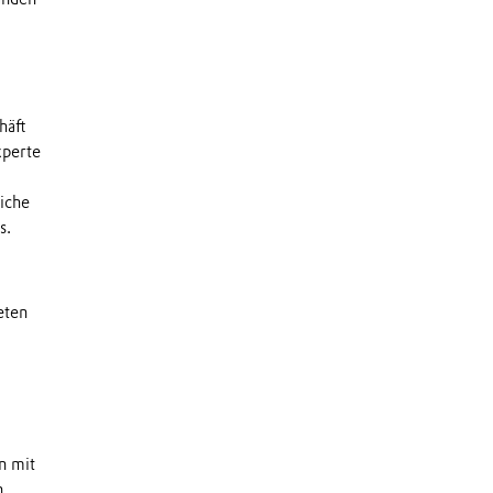
häft
xperte
liche
s.
eten
n mit
n