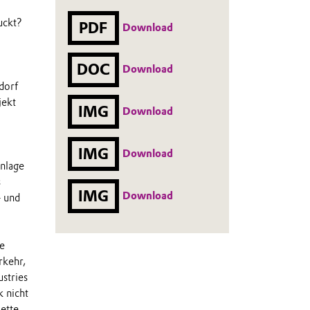
uckt?
PDF
Download
DOC
Download
dorf
jekt
IMG
Download
IMG
Download
Anlage
s
IMG
Download
– und
e
rkehr,
stries
k nicht
ette