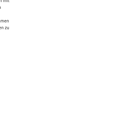
n mit
n
ehmen
en zu