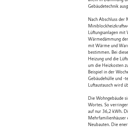
Gebäudetechnik ausge
Nach Abschluss der M
Miniblockheizkraftw
Lüftungsanlagen mit
Wärmedämmung der A
mit Wärme und Warm
bestimmen. Bei dies
Heizung und die Lüft
um die Heizkosten z
Beispiel in der Woch
Gebäudehülle und -te
Luftaustausch wird üb
Die Wohngebäude sin
Wortes. So verringe
auf nur 36,2 kWh. Di
Mehrfamilienhäuser 
Neubauten. Die energ