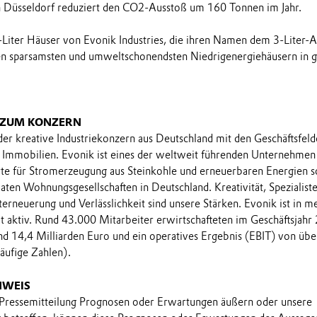
n Düsseldorf reduziert den CO2-Ausstoß um 160 Tonnen im Jahr.
Liter Häuser von Evonik Industries, die ihren Namen dem 3-Liter-
den sparsamsten und umweltschonendsten Niedrigenergiehäusern in 
 ZUM KONZERN
 der kreative Industriekonzern aus Deutschland mit den Geschäftsfel
Immobilien. Evonik ist eines der weltweit führenden Unternehmen 
rte für Stromerzeugung aus Steinkohle und erneuerbaren Energien 
aten Wohnungsgesellschaften in Deutschland. Kreativität, Spezialist
terneuerung und Verlässlichkeit sind unsere Stärken. Evonik ist in me
 aktiv. Rund 43.000 Mitarbeiter erwirtschafteten im Geschäftsjahr
d 14,4 Milliarden Euro und ein operatives Ergebnis (EBIT) von übe
äufige Zahlen).
NWEIS
 Pressemitteilung Prognosen oder Erwartungen äußern oder unsere