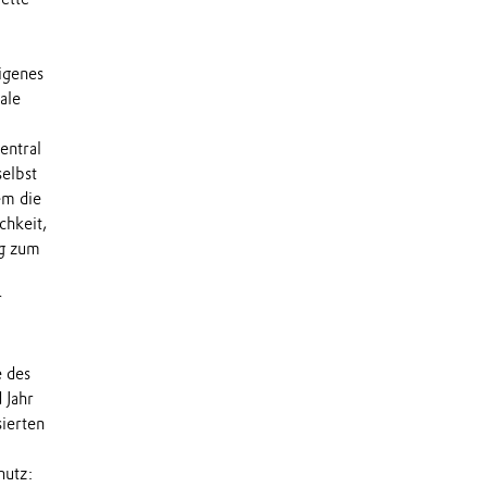
igenes
ale
entral
elbst
em die
chkeit,
ng zum
r
 des
 Jahr
ierten
hutz: