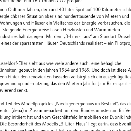
s vermeidet nun 160 Tonnen CO2 pro Jahr
nen Oldtimer fahren, der rund 40 Liter Sprit auf 100 Kilometer schl
vergleichbarer Situation aber sind hunderttausende von Mietern und
Wohnungen und Häuser ein Vielfaches der Energie verbrauchen, die
e. Steigende Energiepreise lassen Heizkosten und Warmmieten
Industries hält dagegen: Mit dem „3-Liter-Haus“ am Standort Düssel
eines der sparsamsten Häuser Deutschlands realisiert – ein Pilotpro
sseldorf-Eller sieht aus wie viele andere auch: eine behagliche
nheiten, gebaut in den Jahren 1964 und 1969. Und doch ist diese 
nn hinter den renovierten Fassaden verbirgt sich ein ausgeklügelte
ewinnung und –nutzung, das den Mietern Jahr für Jahr Bares spart 
vierend senkt.
 Teil des Modellprojektes „Niedrigenergiehaus im Bestand“, das di
entur (dena) in Zusammenarbeit mit dem Bundesministerium für Ve
klung initiiert hat und vom Geschäftsfeld Immobilien der Evonik Indu
Die Besonderheit des Modells „3-Liter-Haus“ liegt darin, dass Evoni
d Passivhausfenster investiert hat, sondern vielmehr auch die kompl