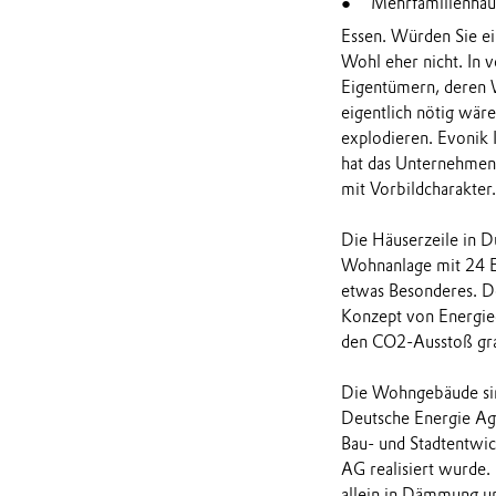
Mehrfamilienhau
Essen. Würden Sie ei
Wohl eher nicht. In 
Eigentümern, deren 
eigentlich nötig wär
explodieren. Evonik 
hat das Unternehmen 
mit Vorbildcharakter.
Die Häuserzeile in Dü
Wohnanlage mit 24 Ei
etwas Besonderes. De
Konzept von Energieg
den CO2-Ausstoß gra
Die Wohngebäude sind
Deutsche Energie Ag
Bau- und Stadtentwic
AG realisiert wurde. 
allein in Dämmung un