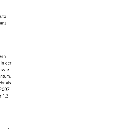
Auto
ganz
dern
in der
sowie
entum,
hr als
 2007
r 1,3