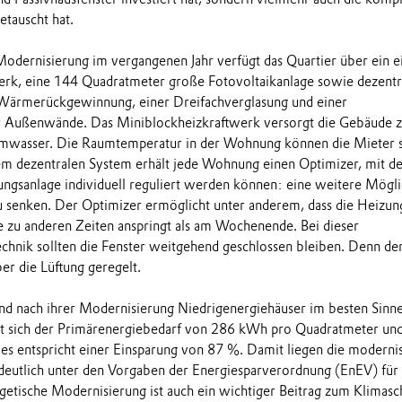
tauscht hat.
odernisierung im vergangenen Jahr verfügt das Quartier über ein e
erk, eine 144 Quadratmeter große Fotovoltaikanlage sowie dezentr
 Wärmerückgewinnung, einer Dreifachverglasung und einer
ußenwände. Das Miniblockheizkraftwerk versorgt die Gebäude z
wasser. Die Raumtemperatur in der Wohnung können die Mieter s
em dezentralen System erhält jede Wohnung einen Optimizer, mit d
ungsanlage individuell reguliert werden können: eine weitere Mögli
u senken. Der Optimizer ermöglicht unter anderem, dass die Heizu
e zu anderen Zeiten anspringt als am Wochenende. Bei dieser
chnik sollten die Fenster weitgehend geschlossen bleiben. Denn de
er die Lüftung geregelt.
d nach ihrer Modernisierung Niedrigenergiehäuser im besten Sinne
rt sich der Primärenergiebedarf von 286 kWh pro Quadratmeter und
es entspricht einer Einsparung von 87 %. Damit liegen die modernis
deutlich unter den Vorgaben der Energiesparverordnung (EnEV) für
etische Modernisierung ist auch ein wichtiger Beitrag zum Klimasc