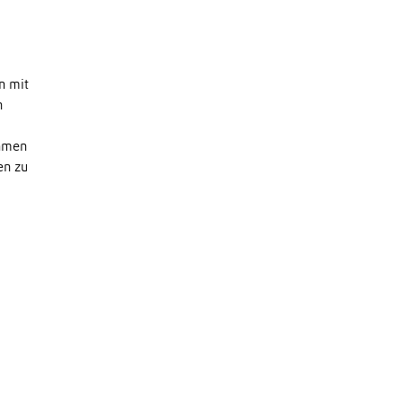
n mit
n
ehmen
en zu