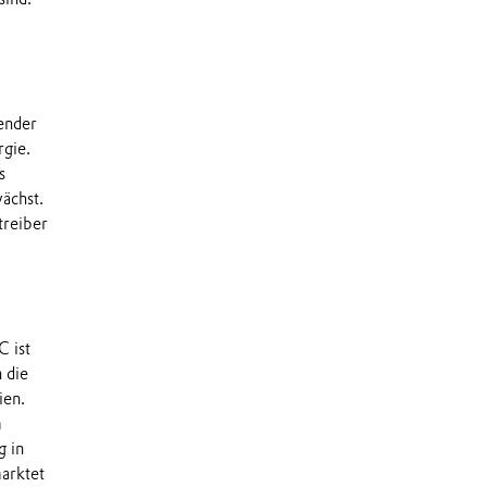
tender
rgie.
s
ächst.
treiber
C ist
 die
ien.
m
g in
marktet