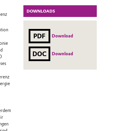
DOWNLOADS
renz
tion
PDF
Download
onie
nd
DOC
Download
0
eses
erenz
nergie
ßerdem
ir
ungen
sind.