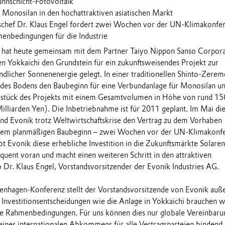
Dünnschicht-Fotovoltaik
t Monosilan in den hochattraktiven asiatischen Markt
schef Dr. Klaus Engel fordert zwei Wochen vor der UN-Klimakonfe
menbedingungen für die Industrie
G hat heute gemeinsam mit dem Partner Taiyo Nippon Sanso Corpora
n Yokkaichi den Grundstein für ein zukunftsweisendes Projekt zur
licher Sonnenenergie gelegt. In einer traditionellen Shinto-Zerem
 des Bodens den Baubeginn für eine Verbundanlage für Monosilan u
tück des Projekts mit einem Gesamtvolumen in Höhe von rund 15
illiarden Yen). Die Inbetriebnahme ist für 2011 geplant. Im Mai di
nd Evonik trotz Weltwirtschaftskrise den Vertrag zu dem Vorhaben
 dem planmäßigen Baubeginn – zwei Wochen vor der UN-Klimakonf
bt Evonik diese erhebliche Investition in die Zukunftsmärkte Solare
quent voran und macht einen weiteren Schritt in den attraktiven
o Dr. Klaus Engel, Vorstandsvorsitzender der Evonik Industries AG.
penhagen-Konferenz stellt der Vorstandsvorsitzende von Evonik au
ge Investitionsentscheidungen wie die Anlage in Yokkaichi brauchen w
che Rahmenbedingungen. Für uns können dies nur globale Vereinbar
eines internationalen Abkommens für alle Vertragsparteien bindend 