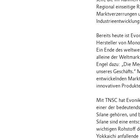
Regional einseitige 
Marktverzerrungen u
Industrieentwicklung
Bereits heute ist Ev
Hersteller von Monos
Ein Ende des weltwei
alleine der Weltmark
Engel dazu: „Die Meg
unseres Geschäfts.“ 
entwickelnden Markt 
innovativen Produkte
Mit TNSC hat Evonik 
einer der bedeutendst
Silane gehören, und b
Silane sind eine ent
wichtigen Rohstoff d
Yokkaichi anfallende