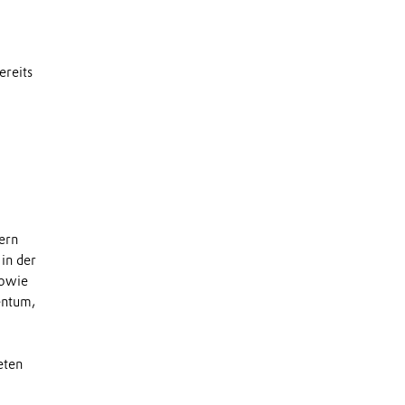
ereits
dern
in der
sowie
entum,
eten