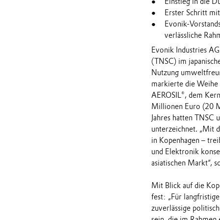
Einstieg in die 
Erster Schritt mi
Evonik-Vorstand
verlässliche Rah
Evonik Industries A
(TNSC) im japanische
Nutzung umweltfreund
markierte die Weihe
AEROSIL®, dem Kerns
Millionen Euro (20 M
Jahres hatten TNSC u
unterzeichnet. „Mit
in Kopenhagen – trei
und Elektronik konse
asiatischen Markt“, s
Mit Blick auf die Ko
fest: „Für langfristi
zuverlässige politis
sein, die im Rahmen 