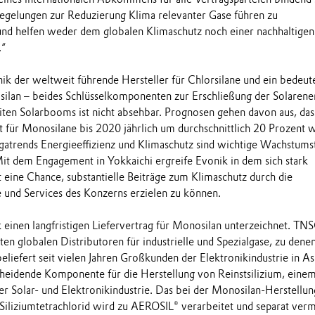
Regelungen zur Reduzierung Klima relevanter Gase führen zu
nd helfen weder dem globalen Klimaschutz noch einer nachhaltigen
.“
onik der weltweit führende Hersteller für Chlorsilane und ein bedeu
ilan – beides Schlüsselkomponenten zur Erschließung der Solarene
ten Solarbooms ist nicht absehbar. Prognosen gehen davon aus, das
t für Monosilane bis 2020 jährlich um durchschnittlich 20 Prozent w
atrends Energieeffizienz und Klimaschutz sind wichtige Wachstums
Mit dem Engagement in Yokkaichi ergreife Evonik in dem sich stark
eine Chance, substantielle Beiträge zum Klimaschutz durch die
 und Services des Konzerns erzielen zu können.
einen langfristigen Liefervertrag für Monosilan unterzeichnet. TNS
en globalen Distributoren für industrielle und Spezialgase, zu denen
eliefert seit vielen Jahren Großkunden der Elektronikindustrie in As
scheidende Komponente für die Herstellung von Reinstsilizium, eine
er Solar- und Elektronikindustrie. Das bei der Monosilan-Herstellun
 Siliziumtetrachlorid wird zu AEROSIL® verarbeitet und separat ver