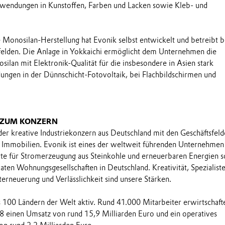
nwendungen in Kunstoffen, Farben und Lacken sowie Kleb- und
e Monosilan-Herstellung hat Evonik selbst entwickelt und betreibt b
felden. Die Anlage in Yokkaichi ermöglicht dem Unternehmen die
ilan mit Elektronik-Qualität für die insbesondere in Asien stark
gen in der Dünnschicht-Fotovoltaik, bei Flachbildschirmen und
 ZUM KONZERN
 der kreative Industriekonzern aus Deutschland mit den Geschäftsfel
Immobilien. Evonik ist eines der weltweit führenden Unternehmen 
rte für Stromerzeugung aus Steinkohle und erneuerbaren Energien 
aten Wohnungsgesellschaften in Deutschland. Kreativität, Spezialist
terneuerung und Verlässlichkeit sind unsere Stärken.
ls 100 Ländern der Welt aktiv. Rund 41.000 Mitarbeiter erwirtschaft
8 einen Umsatz von rund 15,9 Milliarden Euro und ein operatives