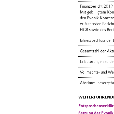
Finanzbericht 2019
Mit gebilligtem Ko
den Evonik-Konzern 
erläuternden Berich
HGB sowie des Beric
Jahresabschluss der
Gesamtzahl der Akt
Erläuterungen zu de
Vollmachts- und We
Abstimmungsergebn
WEITERFÜHREND
Entsprechenserklä
Satzung der Evonik