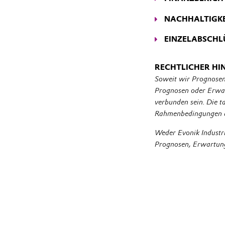
Hier finden Sie unser
NACHHALTIGKE
-> mehr
Evonik will ein veran
EINZELABSCHL
verantwortlichen Han
Jahresabschlüsse der
-> mehr
RECHTLICHER HI
-> mehr
Soweit wir Prognosen
Prognosen oder Erwar
verbunden sein. Die 
Rahmenbedingungen 
Weder Evonik Industr
Prognosen, Erwartung