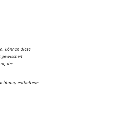
formationen zum
n, können diese
ngewissheit
ung der
chtung, enthaltene