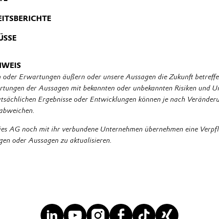
e Finanzberichte.
ITSBERICHTE
twortungsvoll handelnder, verlässlicher und fairer Partner sein. In
ÜSSE
deln von Evonik finden Sie hier.
 Evonik Industries AG
NWEIS
 oder Erwartungen äußern oder unsere Aussagen die Zukunft betreffe
tungen der Aussagen mit bekannten oder unbekannten Risiken und U
tatsächlichen Ergebnisse oder Entwicklungen können je nach Veränder
abweichen.
ies AG noch mit ihr verbundene Unternehmen übernehmen eine Verpfli
en oder Aussagen zu aktualisieren.