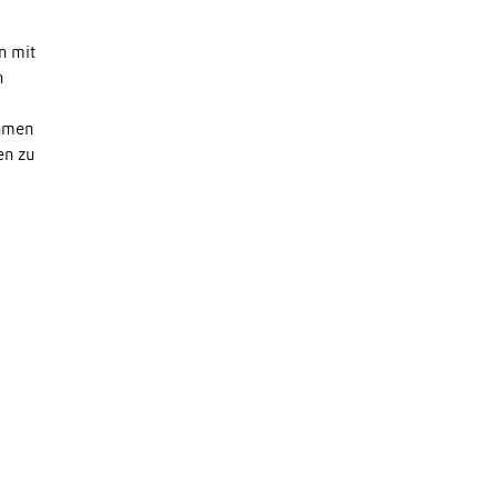
n mit
n
ehmen
en zu