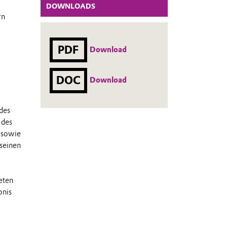
DOWNLOADS
rn
PDF
Download
DOC
Download
des
 des
 sowie
 seinen
eten
bnis