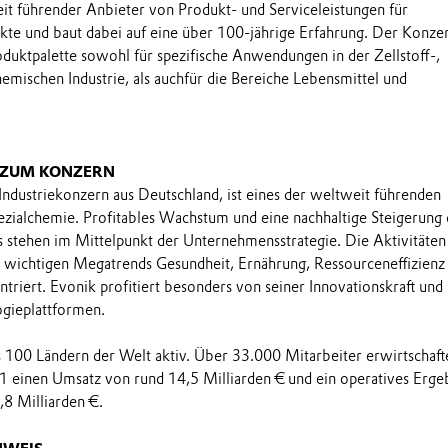
eit führender Anbieter von Produkt- und Serviceleistungen für
kte und baut dabei auf eine über 100-jährige Erfahrung. Der Konze
oduktpalette sowohl für spezifische Anwendungen in der Zellstoff-,
emischen Industrie, als auchfür die Bereiche Lebensmittel und
 ZUM KONZERN
 Industriekonzern aus Deutschland, ist eines der weltweit führenden
ialchemie. Profitables Wachstum und eine nachhaltige Steigerung 
stehen im Mittelpunkt der Unternehmensstrategie. Die Aktivitäten
e wichtigen Megatrends Gesundheit, Ernährung, Ressourceneffizienz
triert. Evonik profitiert besonders von seiner Innovationskraft und
ogieplattformen.
ls 100 Ländern der Welt aktiv. Über 33.000 Mitarbeiter erwirtschaft
1 einen Umsatz von rund 14,5 Milliarden € und ein operatives Erge
8 Milliarden €.